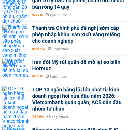
gần 20 tỷ USD cổ phiếu, chấm dứt chuỗi
bán ròng 14 quý
QUỐC TẾ
-
1 phút trước
Thanh tra Chính phủ đề nghị sớm cấp
phép nhập khẩu, sản xuất vàng miếng
cho doanh nghiệp
HÀNG HÓA
-
1 phút trước
Iran đòi Mỹ rút quân để mở lại eo biển
Hormuz
QUỐC TẾ
-
1 phút trước
TOP 10 ngân hàng lãi lớn nhất từ kinh
doanh ngoại hối nửa đầu năm 2026:
Vietcombank quán quân, ACB dẫn đầu
nhóm tư nhân
TÀI CHÍNH
-
17 giờ trước
Bảng giá vàng hôm nay 9/8 vàng SJC