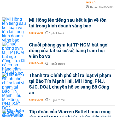
THỜI SỰ
-
16:54 | 07/05/2026
Mi Hồng lên tiếng sau kết luận về tồn
tại trong kinh doanh vàng bạc
KINH DOANH
-
1 phút trước
Chuỗi phòng gym tại TP HCM bất ngờ
đóng cửa tất cả cơ sở, hàng trăm hội
viên bơ vơ
KINH DOANH
-
1 phút trước
Thanh tra Chính phủ chỉ ra loạt vi phạm
tại Bảo Tín Mạnh Hải, Mi Hồng, PNJ,
SJC, DOJI, chuyển hồ sơ sang Bộ Công
an
KINH DOANH
-
10 giờ trước
Tập đoàn của Warren Buffett mua ròng