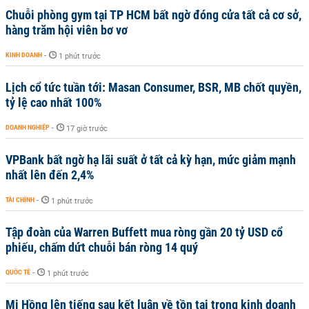
Chuỗi phòng gym tại TP HCM bất ngờ đóng cửa tất cả cơ sở,
hàng trăm hội viên bơ vơ
KINH DOANH
-
1 phút trước
Lịch cổ tức tuần tới: Masan Consumer, BSR, MB chốt quyền,
tỷ lệ cao nhất 100%
DOANH NGHIỆP
-
17 giờ trước
VPBank bất ngờ hạ lãi suất ở tất cả kỳ hạn, mức giảm mạnh
nhất lên đến 2,4%
TÀI CHÍNH
-
1 phút trước
Tập đoàn của Warren Buffett mua ròng gần 20 tỷ USD cổ
phiếu, chấm dứt chuỗi bán ròng 14 quý
QUỐC TẾ
-
1 phút trước
Mi Hồng lên tiếng sau kết luận về tồn tại trong kinh doanh