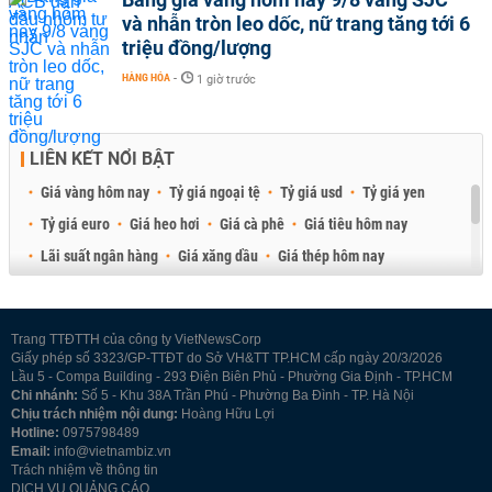
và nhẫn tròn leo dốc, nữ trang tăng tới 6
triệu đồng/lượng
HÀNG HÓA
-
1 giờ trước
LIÊN KẾT NỔI BẬT
Giá vàng hôm nay
Tỷ giá ngoại tệ
Tỷ giá usd
Tỷ giá yen
Tỷ giá euro
Giá heo hơi
Giá cà phê
Giá tiêu hôm nay
Lãi suất ngân hàng
Giá xăng dầu
Giá thép hôm nay
Giá sầu riêng
Giá thịt heo
Giá gạo
Giá cao su
Best Retail Brokers
Diễn đàn đầu tư Việt Nam 2026
Trang TTĐTTH của công ty VietNewsCorp
Giấy phép số 3323/GP-TTĐT do Sở VH&TT TP.HCM cấp ngày 20/3/2026
Lầu 5 - Compa Building - 293 Điện Biên Phủ - Phường Gia Định - TP.HCM
Chi nhánh:
Số 5 - Khu 38A Trần Phú - Phường Ba Đình - TP. Hà Nội
Chịu trách nhiệm nội dung:
Hoàng Hữu Lợi
Hotline:
0975798489
Email:
info@vietnambiz.vn
Trách nhiệm về thông tin
DỊCH VỤ QUẢNG CÁO