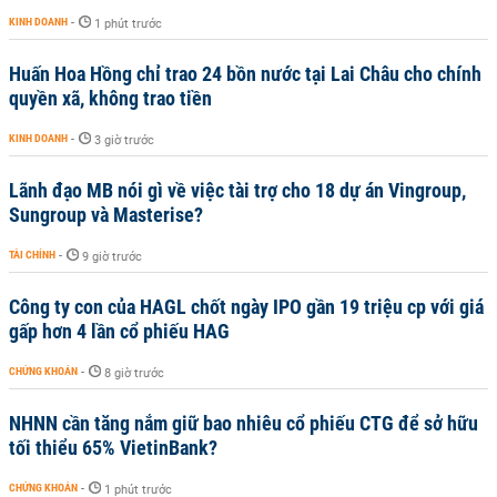
KINH DOANH
-
1 phút trước
Huấn Hoa Hồng chỉ trao 24 bồn nước tại Lai Châu cho chính
quyền xã, không trao tiền
KINH DOANH
-
3 giờ trước
Lãnh đạo MB nói gì về việc tài trợ cho 18 dự án Vingroup,
Sungroup và Masterise?
TÀI CHÍNH
-
9 giờ trước
Công ty con của HAGL chốt ngày IPO gần 19 triệu cp với giá
gấp hơn 4 lần cổ phiếu HAG
CHỨNG KHOÁN
-
8 giờ trước
NHNN cần tăng nắm giữ bao nhiêu cổ phiếu CTG để sở hữu
tối thiểu 65% VietinBank?
CHỨNG KHOÁN
-
1 phút trước