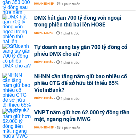
DOANH NGHIỆP
-
1 phút trước
DMX hút gần 700 tỷ đồng vốn ngoại
trong phiên thứ hai lên HOSE
CHỨNG KHOÁN
-
1 phút trước
Tự doanh sang tay gần 700 tỷ đồng cổ
phiếu DMX cho ai?
CHỨNG KHOÁN
-
1 phút trước
NHNN cần tăng nắm giữ bao nhiêu cổ
phiếu CTG để sở hữu tối thiểu 65%
VietinBank?
CHỨNG KHOÁN
-
1 phút trước
VNPT nắm giữ hơn 62.000 tỷ đồng tiền
mặt, ngang ngửa MWG
DOANH NGHIỆP
-
1 phút trước