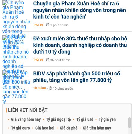
Chuyên gia Phạm Xuân Hoè chỉ ra 6
nguyên nhân khiến dòng vốn trong nền
kinh tế còn 'tắc nghẽn'
THỜI SỰ
-
1 phút trước
Đề xuất miễn 30% thuế thu nhập cho hộ
kinh doanh, doanh nghiệp có doanh thu
dưới 10 tỷ đồng
THỜI SỰ
-
36 phút trước
BIDV sắp phát hành gần 500 triệu cổ
phiếu, tăng vốn lên gần 77.800 tỷ
TÀI CHÍNH
-
10 phút trước
LIÊN KẾT NỔI BẬT
Giá vàng hôm nay
Tỷ giá ngoại tệ
Tỷ giá usd
Tỷ giá yen
Tỷ giá euro
Giá heo hơi
Giá cà phê
Giá tiêu hôm nay