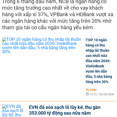
Trong 6 tháng đầu năm, NCB là ngân hàng có
mức tăng trưởng cao nhất về cho vay khách
hàng với xấp xỉ 37%, VPBank và HDBank vượt xa
các ngân hàng khác với mức tăng trên 20% nhờ
tham gia tái cơ cấu ngân hàng yếu kém.
TOP 10 ngân
hàng có thu
nhập lãi thuần
cao nhất nửa
đầu năm 2026:
VietinBank
vươn lên dẫn
đầu, 5 nhà băng
tăng trên 30%
TÀI CHÍNH
-
15:12 | 05/08/2026
EVN đã xóa sạch lỗ lũy kế, thu gần
353.000 tỷ đồng sau nửa năm