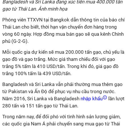
Bangladesh và Sri Lanka đang xúc tiến mua 400.000 tấn
gạo từ Thái Lan. Ảnh minh họa
Phóng viên TTXVN tại Bangkok dẫn thông tin của báo chí
Thái Lan cho biết, thời hạn vận chuyển đơn hàng trong
vòng 60 ngày. Hợp đồng mua bán gạo sẽ qua kênh Chính
phủ (G-2-G).
Mỗi quốc gia dự kiến sẽ mua 200.000 tấn gạo, chủ yếu là
gạo đồ và gạo trắng. Mức giá tham chiếu đối với gạo
trắng 5% tấm là 410 USD/tấn. Trong khi đó, giá gạo đồ
trắng 100% tấm là 439 USD/tấn.
Bangladesh và Sri Lanka vẫn phải thường mua thêm gạo
từ Pakistan và Ấn Độ để phục vụ nhu cầu trong nước.
Năm 2016, Sri Lanka và Bangladesh
nhập khẩu
lần lượt
280 tấn và 151 tấn gạo từ Thái Lan.
Trong năm nay, để đối phó với tình hình sản lượng giảm,
các quốc gia Nam Á phải chuyển sang mua gạo từ Thái