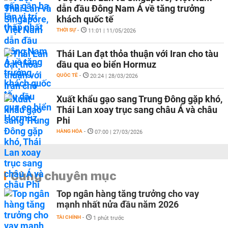
dẫn đầu Đông Nam Á về tăng trưởng
khách quốc tế
THỜI SỰ
-
11:01 | 11/05/2026
Thái Lan đạt thỏa thuận với Iran cho tàu
dầu qua eo biển Hormuz
QUỐC TẾ
-
20:24 | 28/03/2026
Xuất khẩu gạo sang Trung Đông gặp khó,
Thái Lan xoay trục sang châu Á và châu
Phi
HÀNG HÓA
-
07:00 | 27/03/2026
Cùng chuyên mục
Top ngân hàng tăng trưởng cho vay
mạnh nhất nửa đầu năm 2026
TÀI CHÍNH
-
1 phút trước