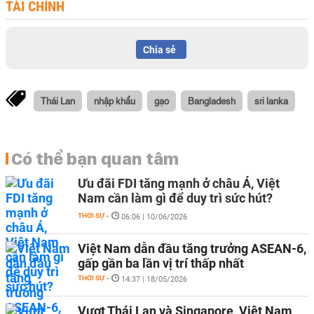
TÀI CHÍNH
Chia sẻ
Thái Lan
nhập khẩu
gạo
Bangladesh
sri lanka
Có thể bạn quan tâm
Ưu đãi FDI tăng mạnh ở châu Á, Việt
Nam cần làm gì để duy trì sức hút?
THỜI SỰ
-
06:06 | 10/06/2026
Việt Nam dẫn đầu tăng trưởng ASEAN-6,
gấp gần ba lần vị trí thấp nhất
THỜI SỰ
-
14:37 | 18/05/2026
Vượt Thái Lan và Singapore, Việt Nam