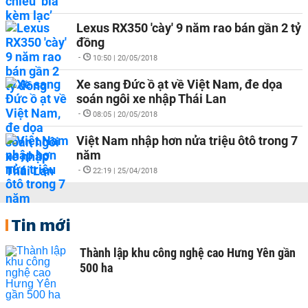
Lexus RX350 'cày' 9 năm rao bán gần 2 tỷ
đồng
-
10:50 | 20/05/2018
Xe sang Đức ồ ạt về Việt Nam, đe dọa
soán ngôi xe nhập Thái Lan
-
08:05 | 20/05/2018
Việt Nam nhập hơn nửa triệu ôtô trong 7
năm
-
22:19 | 25/04/2018
Tin mới
Thành lập khu công nghệ cao Hưng Yên gần
500 ha