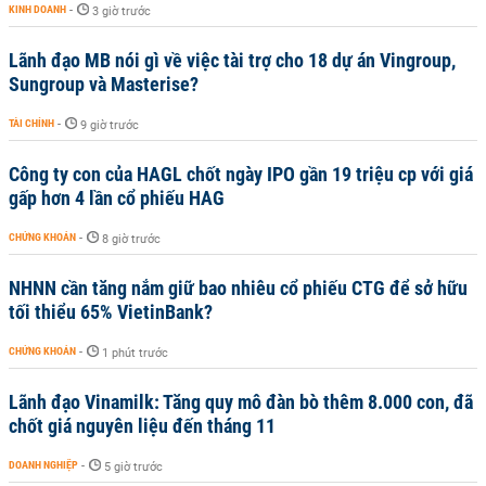
KINH DOANH
-
3 giờ trước
Lãnh đạo MB nói gì về việc tài trợ cho 18 dự án Vingroup,
Sungroup và Masterise?
TÀI CHÍNH
-
9 giờ trước
Công ty con của HAGL chốt ngày IPO gần 19 triệu cp với giá
gấp hơn 4 lần cổ phiếu HAG
CHỨNG KHOÁN
-
8 giờ trước
NHNN cần tăng nắm giữ bao nhiêu cổ phiếu CTG để sở hữu
tối thiểu 65% VietinBank?
CHỨNG KHOÁN
-
1 phút trước
Lãnh đạo Vinamilk: Tăng quy mô đàn bò thêm 8.000 con, đã
chốt giá nguyên liệu đến tháng 11
DOANH NGHIỆP
-
5 giờ trước