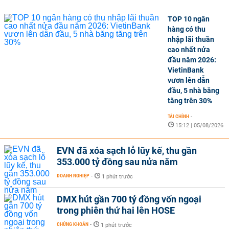
TOP 10 ngân
hàng có thu
nhập lãi thuần
cao nhất nửa
đầu năm 2026:
VietinBank
vươn lên dẫn
đầu, 5 nhà băng
tăng trên 30%
TÀI CHÍNH
-
15:12 | 05/08/2026
EVN đã xóa sạch lỗ lũy kế, thu gần
353.000 tỷ đồng sau nửa năm
DOANH NGHIỆP
-
1 phút trước
DMX hút gần 700 tỷ đồng vốn ngoại
trong phiên thứ hai lên HOSE
CHỨNG KHOÁN
-
1 phút trước