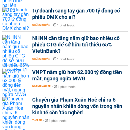
Tự doanh sang tay gần 700 tỷ đồng cổ
phiếu DMX cho ai?
CHỨNG KHOÁN
-
1 phút trước
NHNN cần tăng nắm giữ bao nhiêu cổ
phiếu CTG để sở hữu tối thiểu 65%
VietinBank?
CHỨNG KHOÁN
-
1 phút trước
VNPT nắm giữ hơn 62.000 tỷ đồng tiền
mặt, ngang ngửa MWG
DOANH NGHIỆP
-
1 phút trước
Chuyên gia Phạm Xuân Hoè chỉ ra 6
nguyên nhân khiến dòng vốn trong nền
kinh tế còn 'tắc nghẽn'
THỜI SỰ
-
1 phút trước