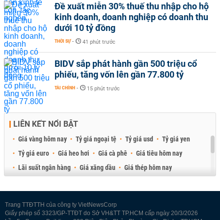
Đề xuất miễn 30% thuế thu nhập cho hộ
kinh doanh, doanh nghiệp có doanh thu
dưới 10 tỷ đồng
THỜI SỰ
-
41 phút trước
BIDV sắp phát hành gần 500 triệu cổ
phiếu, tăng vốn lên gần 77.800 tỷ
TÀI CHÍNH
-
15 phút trước
LIÊN KẾT NỔI BẬT
Giá vàng hôm nay
Tỷ giá ngoại tệ
Tỷ giá usd
Tỷ giá yen
Tỷ giá euro
Giá heo hơi
Giá cà phê
Giá tiêu hôm nay
Lãi suất ngân hàng
Giá xăng dầu
Giá thép hôm nay
Giá sầu riêng
Giá thịt heo
Giá gạo
Giá cao su
Best Retail Brokers
Diễn đàn đầu tư Việt Nam 2026
Trang TTĐTTH của công ty VietNewsCorp
Giấy phép số 3323/GP-TTĐT do Sở VH&TT TP.HCM cấp ngày 20/3/2026