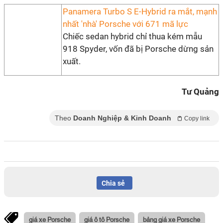
Panamera Turbo S E-Hybrid ra mắt, mạnh
nhất 'nhà' Porsche với 671 mã lực
Chiếc sedan hybrid chỉ thua kém mẫu
918 Spyder, vốn đã bị Porsche dừng sản
xuất.
Tư Quảng
Theo
Doanh Nghiệp & Kinh Doanh
Copy link
Chia sẻ
giá xe Porsche
giá ô tô Porsche
bảng giá xe Porsche