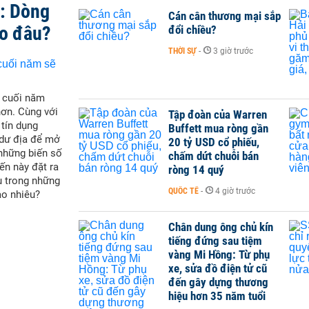
t: Dòng
Cán cân thương mại sắp
ào đâu?
đổi chiều?
THỜI SỰ
-
3 giờ trước
i cuối năm
hơn. Cùng với
Tập đoàn của Warren
 tín dụng
Buffett mua ròng gần
 dư địa để mở
20 tỷ USD cổ phiếu,
 những biến số
chấm dứt chuỗi bán
ến này đặt ra
ròng 14 quý
u trong những
QUỐC TẾ
-
4 giờ trước
ao nhiêu?
Chân dung ông chủ kín
tiếng đứng sau tiệm
vàng Mi Hồng: Từ phụ
xe, sửa đồ điện tử cũ
đến gây dựng thương
hiệu hơn 35 năm tuổi