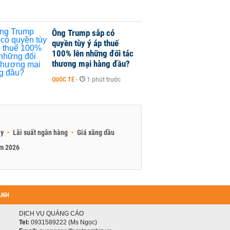
Ông Trump sắp có
quyền tùy ý áp thuế
100% lên những đối tác
thương mại hàng đầu?
QUỐC TẾ
-
1 phút trước
ay
Lãi suất ngân hàng
Giá xăng dầu
am 2026
ANH
DỊCH VỤ QUẢNG CÁO
Tel:
0931589222 (Ms Ngọc)