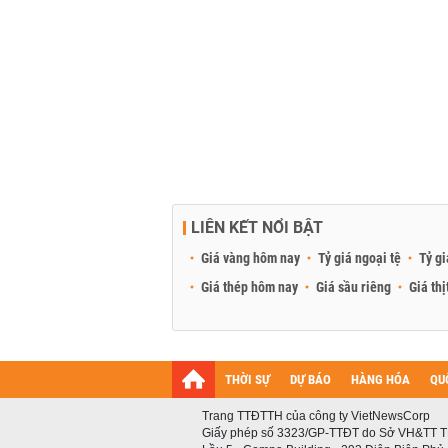
LIÊN KẾT NỔI BẬT
Giá vàng hôm nay
Tỷ giá ngoại tệ
Tỷ gi
Giá thép hôm nay
Giá sầu riêng
Giá thị
THỜI SỰ
DỰ BÁO
HÀNG HÓA
QU
Trang TTĐTTH của công ty VietNewsCorp
Giấy phép số 3323/GP-TTĐT do Sở VH&TT T