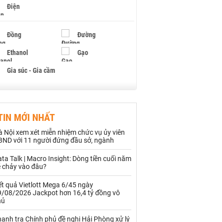
Điện
Đồng
Đường
Ethanol
Gạo
Gia súc - Gia cầm
Giấy
Gỗ
TIN MỚI NHẤT
Hạt điều
Hồ tiêu - Hạt tiêu
 Nội xem xét miễn nhiệm chức vụ ủy viên
Khí đốt
BND với 11 người đứng đầu sở, ngành
ta Talk | Macro Insight: Dòng tiền cuối năm
Kim loại khác
Mắc ca
ẽ chảy vào đâu?
Muối
Ngũ cốc
t quả Vietlott Mega 6/45 ngày
9/08/2026 Jackpot hơn 16,4 tỷ đồng vô
Nhựa - Hạt nhựa
hủ
anh tra Chính phủ đề nghị Hải Phòng xử lý