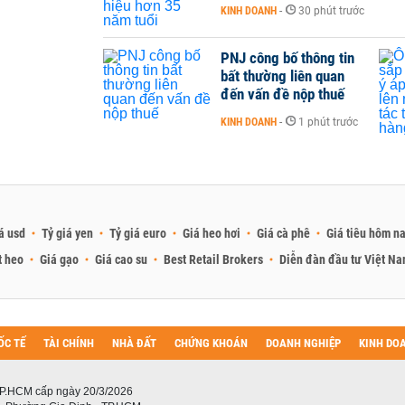
KINH DOANH
-
30 phút trước
PNJ công bố thông tin
bất thường liên quan
đến vấn đề nộp thuế
KINH DOANH
-
1 phút trước
á usd
Tỷ giá yen
Tỷ giá euro
Giá heo hơi
Giá cà phê
Giá tiêu hôm n
t heo
Giá gạo
Giá cao su
Best Retail Brokers
Diễn đàn đầu tư Việt N
ỐC TẾ
TÀI CHÍNH
NHÀ ĐẤT
CHỨNG KHOÁN
DOANH NGHIỆP
KINH DO
P.HCM cấp ngày 20/3/2026