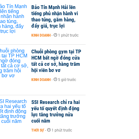
Bảo Tín Mạnh Hải lên
tiếng phủ nhận hành vi
thao túng, găm hàng,
đẩy giá, trục lợi
KINH DOANH
-
1 phút trước
Chuỗi phòng gym tại TP
HCM bất ngờ đóng cửa
tất cả cơ sở, hàng trăm
hội viên bơ vơ
KINH DOANH
-
5 giờ trước
SSI Research chỉ ra hai
yếu tố quyết định động
lực tăng trưởng nửa
cuối năm
THỜI SỰ
-
1 phút trước