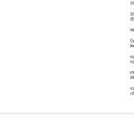
36
SS
đ
Nh
Ô
l
Hà
n
PN
đ
Vậ
că