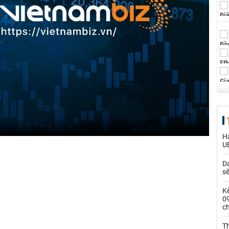
Hà
U
Da
s
Kế
0
c
Th