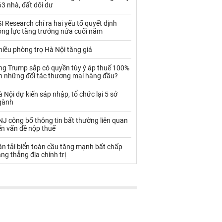
Palladium
Phân bón
3 nhà, đất dôi dư
Rau - Củ -Quả
Sắt thép
I Research chỉ ra hai yếu tố quyết định
ộng lực tăng trưởng nửa cuối năm
Sữa
iều phòng trọ Hà Nội tăng giá
ng Trump sắp có quyền tùy ý áp thuế 100%
Than
Thức ăn chăn nuôi
ên những đối tác thương mại hàng đầu?
Thủy hải sản khác
Tôm
 Nội dự kiến sáp nhập, tổ chức lại 5 sở
gành
Vàng
J công bố thông tin bất thường liên quan
ến vấn đề nộp thuế
VLXD khác
Xăng dầu
n tải biển toàn cầu tăng mạnh bất chấp
Xi măng - Clynker
ng thẳng địa chính trị