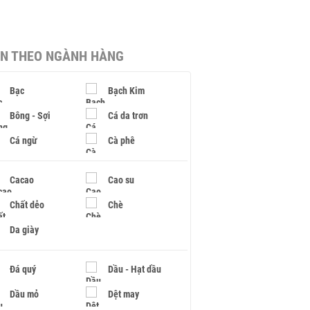
IN THEO NGÀNH HÀNG
Bạc
Bạch Kim
Bông - Sợi
Cá da trơn
Cá ngừ
Cà phê
Cacao
Cao su
Chất dẻo
Chè
Da giày
Đá quý
Dầu - Hạt dầu
Dầu mỏ
Dệt may