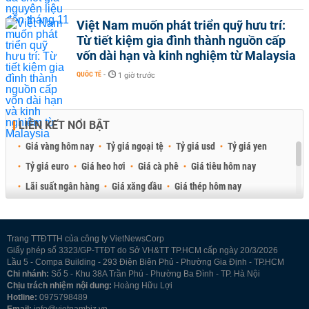
Việt Nam muốn phát triển quỹ hưu trí:
Từ tiết kiệm gia đình thành nguồn cấp
vốn dài hạn và kinh nghiệm từ Malaysia
QUỐC TẾ
-
1 giờ trước
LIÊN KẾT NỔI BẬT
Giá vàng hôm nay
Tỷ giá ngoại tệ
Tỷ giá usd
Tỷ giá yen
Tỷ giá euro
Giá heo hơi
Giá cà phê
Giá tiêu hôm nay
Lãi suất ngân hàng
Giá xăng dầu
Giá thép hôm nay
Giá sầu riêng
Giá thịt heo
Giá gạo
Giá cao su
Best Retail Brokers
Diễn đàn đầu tư Việt Nam 2026
Trang TTĐTTH của công ty VietNewsCorp
Giấy phép số 3323/GP-TTĐT do Sở VH&TT TP.HCM cấp ngày 20/3/2026
Lầu 5 - Compa Building - 293 Điện Biên Phủ - Phường Gia Định - TP.HCM
Chi nhánh:
Số 5 - Khu 38A Trần Phú - Phường Ba Đình - TP. Hà Nội
Chịu trách nhiệm nội dung:
Hoàng Hữu Lợi
Hotline:
0975798489
Email:
info@vietnambiz.vn