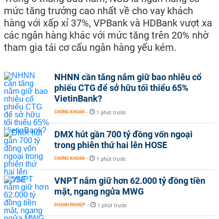
mức tăng trưởng cao nhất về cho vay khách
hàng với xấp xỉ 37%, VPBank và HDBank vượt xa
các ngân hàng khác với mức tăng trên 20% nhờ
tham gia tái cơ cấu ngân hàng yếu kém.
NHNN cần tăng nắm giữ bao nhiêu cổ
phiếu CTG để sở hữu tối thiểu 65%
VietinBank?
CHỨNG KHOÁN
-
1 phút trước
DMX hút gần 700 tỷ đồng vốn ngoại
trong phiên thứ hai lên HOSE
CHỨNG KHOÁN
-
1 phút trước
VNPT nắm giữ hơn 62.000 tỷ đồng tiền
mặt, ngang ngửa MWG
DOANH NGHIỆP
-
1 phút trước