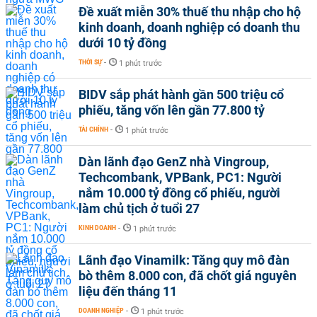
Đề xuất miễn 30% thuế thu nhập cho hộ
kinh doanh, doanh nghiệp có doanh thu
dưới 10 tỷ đồng
THỜI SỰ
-
1 phút trước
BIDV sắp phát hành gần 500 triệu cổ
phiếu, tăng vốn lên gần 77.800 tỷ
TÀI CHÍNH
-
1 phút trước
Dàn lãnh đạo GenZ nhà Vingroup,
Techcombank, VPBank, PC1: Người
nắm 10.000 tỷ đồng cổ phiếu, người
làm chủ tịch ở tuổi 27
KINH DOANH
-
1 phút trước
Lãnh đạo Vinamilk: Tăng quy mô đàn
bò thêm 8.000 con, đã chốt giá nguyên
liệu đến tháng 11
DOANH NGHIỆP
-
1 phút trước