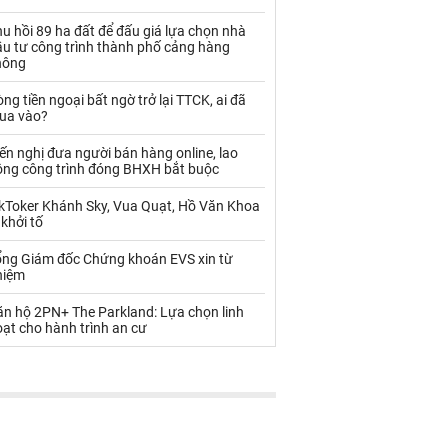
Palladium
Phân bón
u hồi 89 ha đất để đấu giá lựa chọn nhà
Rau - Củ -Quả
Sắt thép
ầu tư công trình thành phố cảng hàng
hông
Sữa
ng tiền ngoại bất ngờ trở lại TTCK, ai đã
ua vào?
Than
Thức ăn chăn nuôi
ến nghị đưa người bán hàng online, lao
ộng công trình đóng BHXH bắt buộc
Thủy hải sản khác
Tôm
ikToker Khánh Sky, Vua Quạt, Hồ Văn Khoa
Vàng
 khởi tố
ổng Giám đốc Chứng khoán EVS xin từ
VLXD khác
Xăng dầu
hiệm
Xi măng - Clynker
ăn hộ 2PN+ The Parkland: Lựa chọn linh
ạt cho hành trình an cư