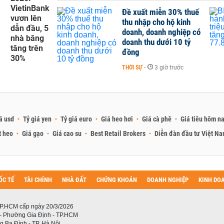
VietinBank
Đề xuất miễn 30% thuế
vươn lên
thu nhập cho hộ kinh
dẫn đầu, 5
doanh, doanh nghiệp có
nhà băng
doanh thu dưới 10 tỷ
tăng trên
đồng
30%
THỜI SỰ
-
3 giờ trước
á usd
Tỷ giá yen
Tỷ giá euro
Giá heo hơi
Giá cà phê
Giá tiêu hôm n
t heo
Giá gạo
Giá cao su
Best Retail Brokers
Diễn đàn đầu tư Việt N
ỐC TẾ
TÀI CHÍNH
NHÀ ĐẤT
CHỨNG KHOÁN
DOANH NGHIỆP
KINH DO
P.HCM cấp ngày 20/3/2026
 - Phường Gia Định - TP.HCM
 Ba Đình - TP. Hà Nội