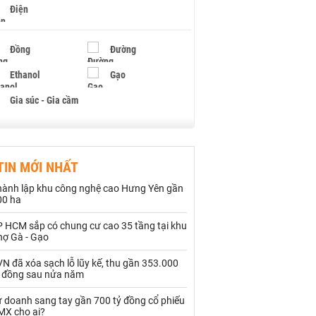
Điện
Đồng
Đường
Ethanol
Gạo
Gia súc - Gia cầm
Giấy
Gỗ
TIN MỚI NHẤT
Hạt điều
Hồ tiêu - Hạt tiêu
hành lập khu công nghệ cao Hưng Yên gần
Khí đốt
00 ha
P HCM sắp có chung cư cao 35 tầng tại khu
Kim loại khác
Mắc ca
hợ Gà - Gạo
Muối
Ngũ cốc
N đã xóa sạch lỗ lũy kế, thu gần 353.000
ỷ đồng sau nửa năm
Nhựa - Hạt nhựa
ự doanh sang tay gần 700 tỷ đồng cổ phiếu
MX cho ai?