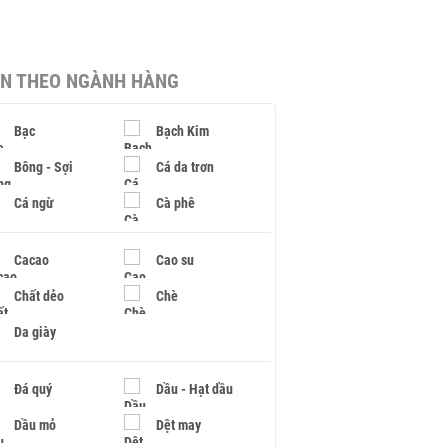
IN THEO NGÀNH HÀNG
Bạc
Bạch Kim
Bông - Sợi
Cá da trơn
Cá ngừ
Cà phê
Cacao
Cao su
Chất dẻo
Chè
Da giày
Đá quý
Dầu - Hạt dầu
Dầu mỏ
Dệt may