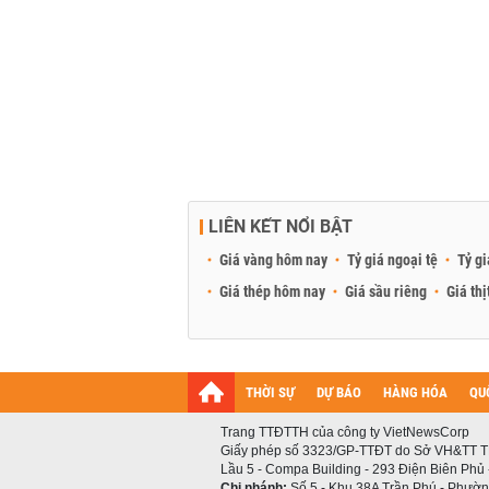
LIÊN KẾT NỔI BẬT
Giá vàng hôm nay
Tỷ giá ngoại tệ
Tỷ gi
Giá thép hôm nay
Giá sầu riêng
Giá thị
THỜI SỰ
DỰ BÁO
HÀNG HÓA
QU
Trang TTĐTTH của công ty VietNewsCorp
Giấy phép số 3323/GP-TTĐT do Sở VH&TT T
Lầu 5 - Compa Building - 293 Điện Biên Phủ
Chi nhánh:
Số 5 - Khu 38A Trần Phú - Phường