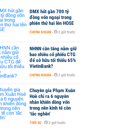
DMX hút gần 700 tỷ
đồng vốn ngoại trong
phiên thứ hai lên HOSE
CHỨNG KHOÁN
-
2 giờ trước
NHNN cần tăng nắm giữ
bao nhiêu cổ phiếu CTG
để sở hữu tối thiểu 65%
VietinBank?
CHỨNG KHOÁN
-
2 giờ trước
Chuyên gia Phạm Xuân
Hoè chỉ ra 6 nguyên
nhân khiến dòng vốn
trong nền kinh tế còn
'tắc nghẽn'
THỜI SỰ
-
2 giờ trước