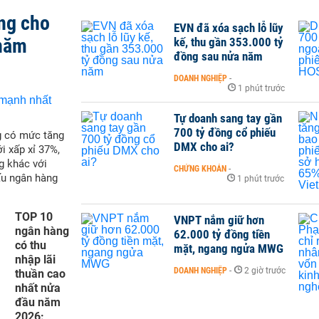
ng cho
EVN đã xóa sạch lỗ lũy
 năm
kế, thu gần 353.000 tỷ
đồng sau nửa năm
DOANH NGHIỆP
-
1 phút trước
Tự doanh sang tay gần
700 tỷ đồng cổ phiếu
g có mức tăng
DMX cho ai?
i xấp xỉ 37%,
g khác với
CHỨNG KHOÁN
-
ấu ngân hàng
1 phút trước
TOP 10
VNPT nắm giữ hơn
ngân hàng
62.000 tỷ đồng tiền
có thu
mặt, ngang ngửa MWG
nhập lãi
DOANH NGHIỆP
-
2 giờ trước
thuần cao
nhất nửa
đầu năm
2026: