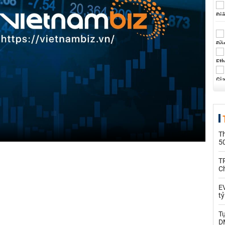
T
5
T
C
EV
t
T
D