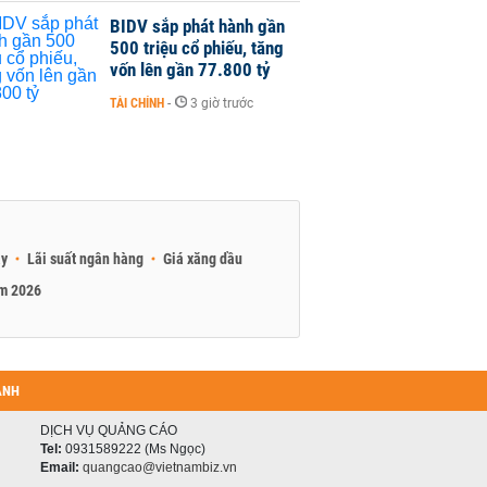
BIDV sắp phát hành gần
500 triệu cổ phiếu, tăng
vốn lên gần 77.800 tỷ
TÀI CHÍNH
-
3 giờ trước
ay
Lãi suất ngân hàng
Giá xăng dầu
am 2026
ANH
DỊCH VỤ QUẢNG CÁO
Tel:
0931589222 (Ms Ngọc)
Email:
quangcao@vietnambiz.vn