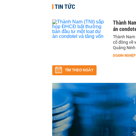
TIN TỨC
Thành Nam
án condote
Thành Nam d
cổ đông về v
Quảng Ninh
DOANH NGHIỆP
TÌM THEO NGÀY