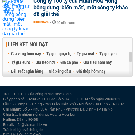
Công ty 100 tỷ của Huấn Hoa Hồng
bỗng dưng ‘biến mất’, một công ty khác
đã giải thể
KINH DOANH
-
10 giờ trước
LIÊN KẾT NỔI BẬT
Giá vàng hôm nay
Tỷ giá ngoại tệ
Tỷ giá usd
Tỷ giá yen
Tỷ giá euro
Giá heo hơi
Giá cà phê
Giá tiêu hôm nay
Lãi suất ngân hàng
Giá xăng dầu
Giá thép hôm nay
Giá sầu riêng
Giá thịt heo
Giá gạo
Giá cao su
Best Retail Brokers
Diễn đàn đầu tư Việt Nam 2026
Trang TTĐTTH của công ty VietNewsCorp
Giấy phép số 3323/GP-TTĐT do Sở VH&TT TP.HCM cấp ngày 20/3/2026
Lầu 5 - Compa Building - 293 Điện Biên Phủ - Phường Gia Định - TP.HCM
Chi nhánh:
Số 5 - Khu 38A Trần Phú - Phường Ba Đình - TP. Hà Nội
Chịu trách nhiệm nội dung:
Hoàng Hữu Lợi
Hotline:
0975798489
Email:
info@vietnambiz.vn
Trách nhiệm về thông tin