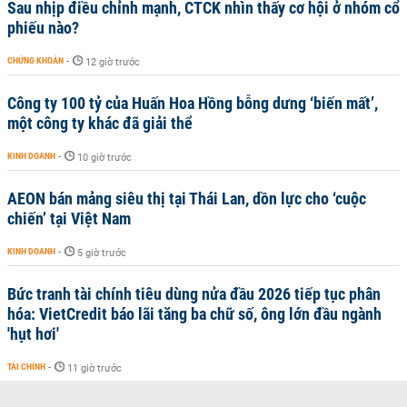
Sau nhịp điều chỉnh mạnh, CTCK nhìn thấy cơ hội ở nhóm cổ
phiếu nào?
CHỨNG KHOÁN
-
12 giờ trước
Công ty 100 tỷ của Huấn Hoa Hồng bỗng dưng ‘biến mất’,
một công ty khác đã giải thể
KINH DOANH
-
10 giờ trước
AEON bán mảng siêu thị tại Thái Lan, dồn lực cho ‘cuộc
chiến’ tại Việt Nam
KINH DOANH
-
5 giờ trước
Bức tranh tài chính tiêu dùng nửa đầu 2026 tiếp tục phân
hóa: VietCredit báo lãi tăng ba chữ số, ông lớn đầu ngành
'hụt hơi'
TÀI CHÍNH
-
11 giờ trước