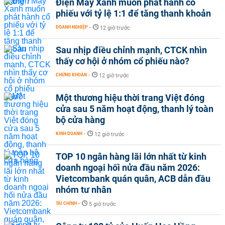
Điện Máy Xanh muốn phát hành cổ
phiếu với tỷ lệ 1:1 để tăng thanh khoản
DOANH NGHIỆP
-
12 giờ trước
Sau nhịp điều chỉnh mạnh, CTCK nhìn
thấy cơ hội ở nhóm cổ phiếu nào?
CHỨNG KHOÁN
-
12 giờ trước
Một thương hiệu thời trang Việt đóng
cửa sau 5 năm hoạt động, thanh lý toàn
bộ cửa hàng
KINH DOANH
-
12 giờ trước
TOP 10 ngân hàng lãi lớn nhất từ kinh
doanh ngoại hối nửa đầu năm 2026:
Vietcombank quán quân, ACB dẫn đầu
nhóm tư nhân
TÀI CHÍNH
-
5 giờ trước