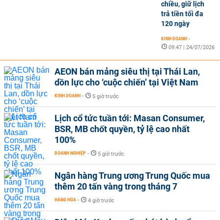
chiều, giữ lịch
trả tiền tối đa
120 ngày
KINH DOANH
-
09:47 | 24/07/2026
AEON bán mảng siêu thị tại Thái Lan,
dồn lực cho ‘cuộc chiến’ tại Việt Nam
KINH DOANH
-
5 giờ trước
Lịch cổ tức tuần tới: Masan Consumer,
BSR, MB chốt quyền, tỷ lệ cao nhất
100%
DOANH NGHIỆP
-
5 giờ trước
Ngân hàng Trung ương Trung Quốc mua
thêm 20 tấn vàng trong tháng 7
HÀNG HÓA
-
4 giờ trước