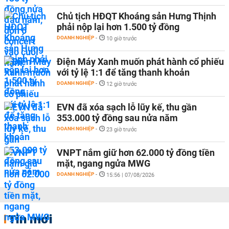
Chủ tịch HĐQT Khoáng sản Hưng Thịnh
phải nộp lại hơn 1.500 tỷ đồng
DOANH NGHIỆP
-
10 giờ trước
Điện Máy Xanh muốn phát hành cổ phiếu
với tỷ lệ 1:1 để tăng thanh khoản
DOANH NGHIỆP
-
12 giờ trước
EVN đã xóa sạch lỗ lũy kế, thu gần
353.000 tỷ đồng sau nửa năm
DOANH NGHIỆP
-
23 giờ trước
VNPT nắm giữ hơn 62.000 tỷ đồng tiền
mặt, ngang ngửa MWG
DOANH NGHIỆP
-
15:56 | 07/08/2026
Tin mới