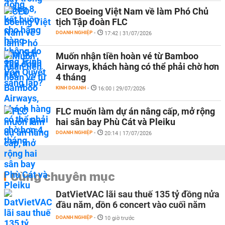
CEO Boeing Việt Nam về làm Phó Chủ
tịch Tập đoàn FLC
DOANH NGHIỆP
-
17:42 | 31/07/2026
Muốn nhận tiền hoàn vé từ Bamboo
Airways, khách hàng có thể phải chờ hơn
4 tháng
KINH DOANH
-
16:00 | 29/07/2026
FLC muốn làm dự án nâng cấp, mở rộng
hai sân bay Phù Cát và Pleiku
DOANH NGHIỆP
-
20:14 | 17/07/2026
Cùng chuyên mục
DatVietVAC lãi sau thuế 135 tỷ đồng nửa
đầu năm, dồn 6 concert vào cuối năm
DOANH NGHIỆP
-
10 giờ trước