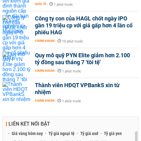
QUỐC TẾ
-
1 phút trước
Công ty con của HAGL chốt ngày IPO
gần 19 triệu cp với giá gấp hơn 4 lần cổ
phiếu HAG
CHỨNG KHOÁN
-
10 phút trước
Quy mô quỹ PYN Elite giảm hơn 2.100
tỷ đồng sau tháng 7 ‘tồi tệ’
CHỨNG KHOÁN
-
1 phút trước
Thành viên HĐQT VPBankS xin từ
nhiệm
CHỨNG KHOÁN
-
1 phút trước
LIÊN KẾT NỔI BẬT
Giá vàng hôm nay
Tỷ giá ngoại tệ
Tỷ giá usd
Tỷ giá yen