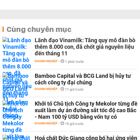
Cùng chuyên mục
Lãnh đạo Vinamilk: Tăng quy mô đàn bò
thêm 8.000 con, đã chốt giá nguyên liệu
đến tháng 11
DOANH NGHIỆP
-
1 phút trước
Bamboo Capital và BCG Land bị hủy tư
cách công ty đại chúng
DOANH NGHIỆP
-
17 giờ trước
Khởi tố Chủ tịch Công ty Mekolor từng đề
xuất làm dự án đường sắt tốc độ cao Bắc
- Nam 100 tỷ USD bằng vốn tự có
DOANH NGHIỆP
-
19 giờ trước
Hoá chất Đức Giang công bố hai ứng viên