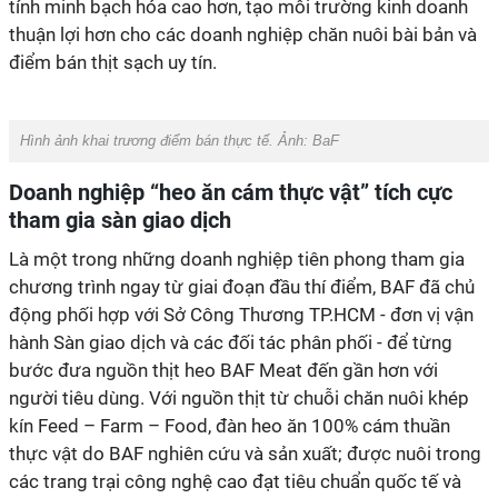
tính minh bạch hóa cao hơn, tạo môi trường kinh doanh
thuận lợi hơn cho các doanh nghiệp chăn nuôi bài bản và
điểm bán thịt sạch uy tín.
Hình ảnh khai trương điểm bán thực tế. Ảnh: BaF
Doanh nghiệp “heo ăn cám thực vật” tích cực
tham gia sàn giao dịch
Là một trong những doanh nghiệp tiên phong tham gia
chương trình ngay từ giai đoạn đầu thí điểm, BAF đã chủ
động phối hợp với Sở Công Thương TP.HCM - đơn vị vận
hành Sàn giao dịch và các đối tác phân phối - để từng
bước đưa nguồn thịt heo BAF Meat đến gần hơn với
người tiêu dùng. Với nguồn thịt từ chuỗi chăn nuôi khép
kín Feed – Farm – Food, đàn heo ăn 100% cám thuần
thực vật do BAF nghiên cứu và sản xuất; được nuôi trong
các trang trại công nghệ cao đạt tiêu chuẩn quốc tế và