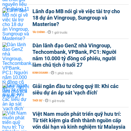
Lãnh đạo MB nói gì về việc tài trợ cho
18 dự án Vingroup, Sungroup và
Masterise?
TÀI CHÍNH
-
1 giờ trước
Dàn lãnh đạo GenZ nhà Vingroup,
Techcombank, VPBank, PC1: Người
nắm 10.000 tỷ đồng cổ phiếu, người
làm chủ tịch ở tuổi 27
KINH DOANH
-
1 phút trước
Giải ngân đầu tư công quý III: Khi các
siêu dự án áp sát 'vạch đích'
THỜI SỰ
-
1 giờ trước
Việt Nam muốn phát triển quỹ hưu trí:
Từ tiết kiệm gia đình thành nguồn cấp
vốn dài hạn và kinh nghiệm từ Malaysia