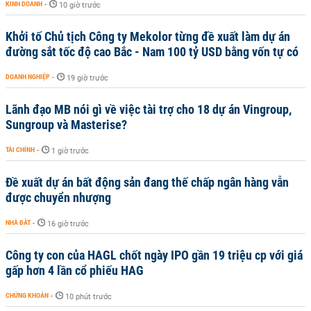
KINH DOANH
-
10 giờ trước
Khởi tố Chủ tịch Công ty Mekolor từng đề xuất làm dự án
đường sắt tốc độ cao Bắc - Nam 100 tỷ USD bằng vốn tự có
DOANH NGHIỆP
-
19 giờ trước
Lãnh đạo MB nói gì về việc tài trợ cho 18 dự án Vingroup,
Sungroup và Masterise?
TÀI CHÍNH
-
1 giờ trước
Đề xuất dự án bất động sản đang thế chấp ngân hàng vẫn
được chuyển nhượng
NHÀ ĐẤT
-
16 giờ trước
Công ty con của HAGL chốt ngày IPO gần 19 triệu cp với giá
gấp hơn 4 lần cổ phiếu HAG
CHỨNG KHOÁN
-
10 phút trước