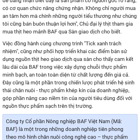
dễ dàng nhận biết đây là sản phẩm có nguồn gốc rõ ràng,
có cơ quan chức năng chứng nhận. Không chỉ người mua
an tâm hơn mà chính những người tiểu thương như chúng
tôi cũng bán buôn thuận lợi hơn", Chủ đại lý thịt tham gia
mua thịt heo mảnh BAF qua Sàn giao dịch cho biết.
Việc đồng hành cùng chương trình "Tick xanh trách
nhiệm", cũng như phối hợp triển khai các điểm bán sử
dụng nguồn thịt heo giao dịch qua sàn cho thấy cam kết
lâu dài của BAF trong việc xây dựng chuỗi thực phẩm
minh bạch, an toàn toàn diện từ chất lượng đến giá cả.
Đây cũng là một phần trong chiến lược phát triển hệ sinh
thái chăn nuôi - thực phẩm khép kín của doanh nghiệp,
góp phần nâng cao niềm tin của người tiêu dùng đối với
nguồn thực phẩm sạch trên thị trường.
Công ty Cổ phần Nông nghiệp BAF Việt Nam (Mã:
BAF) là một trong những doanh nghiệp tiên phong
theo mô hình chăn nuôi công nghệ cao – thực phẩm