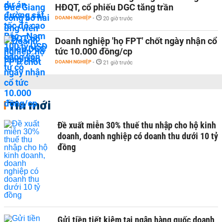
HĐQT, cổ phiếu DGC tăng trần
DOANH NGHIỆP
-
20 giờ trước
Doanh nghiệp 'họ FPT' chốt ngày nhận cổ
tức 10.000 đồng/cp
DOANH NGHIỆP
-
21 giờ trước
Tin mới
Đề xuất miễn 30% thuế thu nhập cho hộ kinh
doanh, doanh nghiệp có doanh thu dưới 10 tỷ
đồng
Gửi tiền tiết kiệm tại ngân hàng quốc doanh