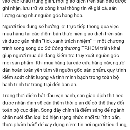
vào các khâu trung gian, mọi giao dịch trên sàn đều được
ghi nhận, lưu trữ và công khai thông tin về giá cả, sản
lượng cũng như nguồn gốc hàng hóa.
Người tiêu dùng sẽ hưởng lợi trực tiếp thông qua việc
mua hàng tại các điểm bán thực hiện giao dịch trên sàn
và được gắn nhãn “tick xanh trách nhiệm” – một chương
trình song song do Sở Công thương TP.HCM triển khai
giúp người mua dễ dàng kiểm tra truy xuất nguồn gốc
mọi sản phẩm. Khi mua hàng tại các cửa hàng này, người
dân hoàn toàn yên tâm về nguồn gốc sản phẩm, quy trình
kiểm soát chất lượng và tính minh bạch trong toàn bộ
hành trình từ trang trại đến bàn ăn.
Trong thời điểm bắt đầu vận hành, sàn giao dịch thịt heo
được nhận định sẽ cần thêm thời gian để có thể thay đổi
toàn bộ cục diện. Song đây chính là điểm sáng để ngành
chăn nuôi dần loại bỏ hiện trạng nhức nhối từ “thịt bẩn,
thực phẩm bẩn” để xây dựng niềm tin nơi người tiêu dùng,