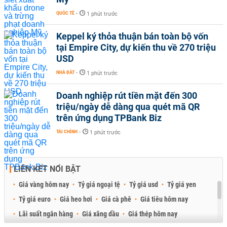
QUỐC TẾ
-
1 phút trước
Keppel ký thỏa thuận bán toàn bộ vốn
tại Empire City, dự kiến thu về 270 triệu
USD
NHÀ ĐẤT
-
1 phút trước
Doanh nghiệp rút tiền mặt đến 300
triệu/ngày dễ dàng qua quét mã QR
trên ứng dụng TPBank Biz
TÀI CHÍNH
-
1 phút trước
LIÊN KẾT NỔI BẬT
Giá vàng hôm nay
Tỷ giá ngoại tệ
Tỷ giá usd
Tỷ giá yen
Tỷ giá euro
Giá heo hơi
Giá cà phê
Giá tiêu hôm nay
Lãi suất ngân hàng
Giá xăng dầu
Giá thép hôm nay