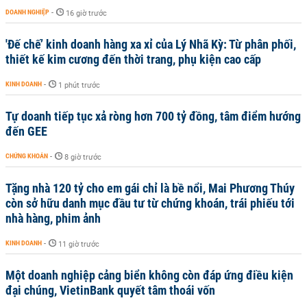
DOANH NGHIỆP
-
16 giờ trước
'Đế chế’ kinh doanh hàng xa xỉ của Lý Nhã Kỳ: Từ phân phối,
thiết kế kim cương đến thời trang, phụ kiện cao cấp
KINH DOANH
-
1 phút trước
Tự doanh tiếp tục xả ròng hơn 700 tỷ đồng, tâm điểm hướng
đến GEE
CHỨNG KHOÁN
-
8 giờ trước
Tặng nhà 120 tỷ cho em gái chỉ là bề nổi, Mai Phương Thúy
còn sở hữu danh mục đầu tư từ chứng khoán, trái phiếu tới
nhà hàng, phim ảnh
KINH DOANH
-
11 giờ trước
Một doanh nghiệp cảng biển không còn đáp ứng điều kiện
đại chúng, VietinBank quyết tâm thoái vốn