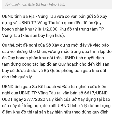
Ảnh minh họa. (
Báo Bà Rịa - Vũng Tàu
).
UBND tỉnh Bà Rịa - Vũng Tàu vừa có văn bản gửi Sở Xây
dựng và UBND TP Vũng Tàu liên quan đến đồ án
Quy
hoạch phân khu tỷ lệ 1/2.000 Khu đô thị trung tâm TP
Vũng Tàu (khu sân bay hiện hữu).
Cụ thể, xét đề nghị của Sở Xây dựng mới đây về việc báo
cáo về những khó khăn, vướng mắc trong quá trình lập đồ
án Quy hoạch phân khu nói trên, UBND tỉnh quyết định
tạm dừng công tác lập đồ án Quy hoạch cho đến khi sân
bay cũ được di dời và Bộ Quốc phòng ban giao khu đất
cho tỉnh quản lý.
UBND tỉnh giao Sở Kế hoạch và Đầu tư nghiên cứu kiến
nghị của UBND TP Vũng Tàu tại văn bản số 6617/UBND-
QLĐT ngày 27/7/2022 và ý kiến của Sở Xây dựng tại báo
cáo này để tổng hợp, đề xuất UBND tỉnh xử lý dự án trọng
điểm Khu đô thị tại sân bay hiện hữu theo đúng quy định