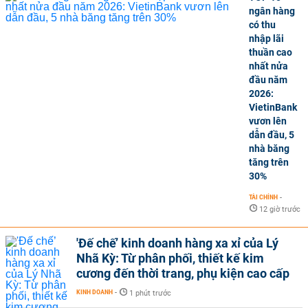
ngân hàng
có thu
nhập lãi
thuần cao
nhất nửa
đầu năm
2026:
VietinBank
vươn lên
dẫn đầu, 5
nhà băng
tăng trên
30%
TÀI CHÍNH
-
12 giờ trước
'Đế chế’ kinh doanh hàng xa xỉ của Lý
Nhã Kỳ: Từ phân phối, thiết kế kim
cương đến thời trang, phụ kiện cao cấp
KINH DOANH
-
1 phút trước