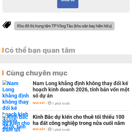
Khu đô thị trung tâm TP Vũng Tàu (khu sân bay hiện hữu)
Có thể bạn quan tâm
Cùng chuyên mục
Nam Long khẳng định không thay đổi kế
hoạch kinh doanh 2026, tính bán vốn một
số dự án
NHÀ ĐẤT
-
1 phút trước
Kinh Bắc dự kiến cho thuê tối thiểu 100
ha đất công nghiệp trong nửa cuối năm
NHÀ ĐẤT
-
1 phút trước