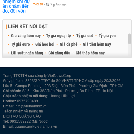
THỜI SỰ
-
7 giờ trước
LIÊN KẾT NỔI BẬT
Giá vàng hôm nay
Tỷ giá ngoại tệ
Tỷ giá usd
Tỷ giá yen
Tỷ giá euro
Giá heo hơi
Giá cà phê
Giá tiêu hôm nay
Lãi suất ngân hàng
Giá xăng dầu
Giá thép hôm nay
Giá sầu riêng
Giá thịt heo
Giá gạo
Giá cao su
Best Retail Brokers
Diễn đàn đầu tư Việt Nam 2026
Trang TTĐTTH của công ty VietNewsCorp
Giấy phép số 3323/GP-TTĐT do Sở VH&TT TP.HCM cấp ngày 20/3/2026
Lầu 5 - Compa Building - 293 Điện Biên Phủ - Phường Gia Định - TP.HCM
Chi nhánh:
Số 5 - Khu 38A Trần Phú - Phường Ba Đình - TP. Hà Nội
Chịu trách nhiệm nội dung:
Hoàng Hữu Lợi
Hotline:
0975798489
Email:
info@vietnambiz.vn
Trách nhiệm về thông tin
DỊCH VỤ QUẢNG CÁO
Tel:
0931589222 (Ms Ngọc)
Email:
quangcao@vietnambiz.vn