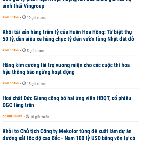
sinh thái Vingroup
KINH DOANH
-
10 giờ trước
Khối tài sản hàng trăm tỷ của Huấn Hoa Hồng: Từ biệt thự
50 tỷ, dàn siêu xe hàng chục tỷ đến vườn tùng Nhật đắt đỏ
KINH DOANH
-
5 giờ trước
Hãng kim cương tài trợ vương miện cho các cuộc thi hoa
hậu thông báo ngừng hoạt động
KINH DOANH
-
15 giờ trước
Hoá chất Đức Giang công bố hai ứng viên HĐQT, cổ phiếu
DGC tăng trần
DOANH NGHIỆP
-
15 giờ trước
Khởi tố Chủ tịch Công ty Mekolor từng đề xuất làm dự án
đường sắt tốc độ cao Bắc - Nam 100 tỷ USD bằng vốn tự có