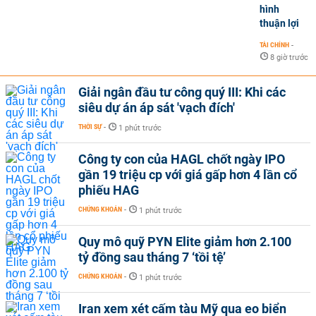
hình
thuận lợi
TÀI CHÍNH
-
8 giờ trước
Giải ngân đầu tư công quý III: Khi các
siêu dự án áp sát 'vạch đích'
THỜI SỰ
-
1 phút trước
Công ty con của HAGL chốt ngày IPO
gần 19 triệu cp với giá gấp hơn 4 lần cổ
phiếu HAG
CHỨNG KHOÁN
-
1 phút trước
Quy mô quỹ PYN Elite giảm hơn 2.100
tỷ đồng sau tháng 7 ‘tồi tệ’
CHỨNG KHOÁN
-
1 phút trước
Iran xem xét cấm tàu Mỹ qua eo biển