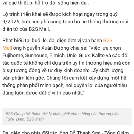
và các thiết bị hỗ trợ đời sống hiện đại.
Lộ trình triển khai sẽ được kích hoạt ngay trong quý
II/2026, hứa hẹn phủ sóng toàn bộ hệ thống thương mại
điện tử của B2S Mall.
Phát biểu tại buổi lễ, đại diện đơn vị vận hành
B2S
Mall
ông Nguyễn Xuân Đường chia sẻ: “
Việc lựa chọn
Fujihome, Sunhouse, Elmich, Unie, Gilux, Kalite và các đối
tác quốc tế không chỉ dựa trên uy tín thương hiệu mà còn
ở sự tương đồng về tư duy kinh doanh: Lấy chất lượng
sản phẩm làm gốc. Chúng tôi cam kết xây dựng một hệ
thống phân phối minh bạch, nơi quyền lợi của người tiêu
dùng luôn được đặt ở vị trí cao nhất.”
B2S Group trở thành đại lý phân phối chính hãng của thương hiệu
Fujie.
(Ảnh:
B2S Mall
).
Đại diện cho phía đối tác, ông Đỗ Thanh Sơn - Tổng Giám