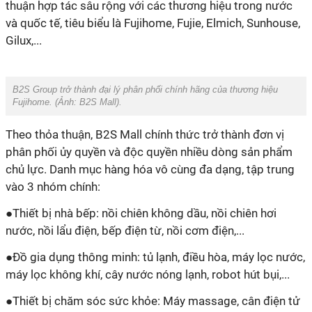
thuận hợp tác sâu rộng với các thương hiệu trong nước
và quốc tế, tiêu biểu là Fujihome, Fujie, Elmich, Sunhouse,
Gilux,...
B2S Group trở thành đại lý phân phối chính hãng của thương hiệu
Fujihome.
(Ảnh:
B2S Mall
).
Theo thỏa thuận, B2S Mall chính thức trở thành đơn vị
phân phối ủy quyền và độc quyền nhiều dòng sản phẩm
chủ lực. Danh mục hàng hóa vô cùng đa dạng, tập trung
vào 3 nhóm chính:
●
Thiết bị nhà bếp:
nồi chiên không dầu, nồi chiên hơi
nước, nồi lẩu điện, bếp điện từ, nồi cơm điện,...
●
Đồ gia dụng thông minh:
tủ lạnh, điều hòa, máy lọc nước,
máy lọc không khí, cây nước nóng lạnh, robot hút bụi,...
●
Thiết bị chăm sóc sức khỏe:
Máy massage, cân điện tử