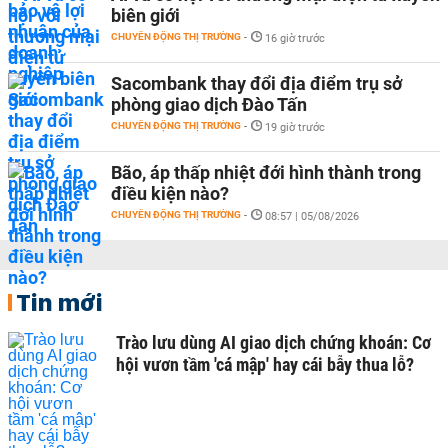
biên giới
CHUYỂN ĐỘNG THỊ TRƯỜNG
-
16 giờ trước
Sacombank thay đổi địa điểm trụ sở
phòng giao dịch Đào Tấn
CHUYỂN ĐỘNG THỊ TRƯỜNG
-
19 giờ trước
Bão, áp thấp nhiệt đới hình thành trong
điều kiện nào?
CHUYỂN ĐỘNG THỊ TRƯỜNG
-
08:57 | 05/08/2026
Tin mới
Trào lưu dùng AI giao dịch chứng khoán: Cơ
hội vươn tầm 'cá mập' hay cái bẫy thua lỗ?