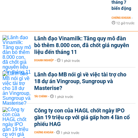
tháng 7
biến động
CHỨNG KHOÁN
-
12 giờ trước
Lãnh đạo Vinamilk: Tăng quy mô đàn
bò thêm 8.000 con, đã chốt giá nguyên
liệu đến tháng 11
DOANH NGHIỆP
-
1 phút trước
Lãnh đạo MB nói gì về việc tài trợ cho
18 dự án Vingroup, Sungroup và
Masterise?
TÀI CHÍNH
-
1 phút trước
Công ty con của HAGL chốt ngày IPO
gần 19 triệu cp với giá gấp hơn 4 lần cổ
phiếu HAG
CHỨNG KHOÁN
-
1 phút trước