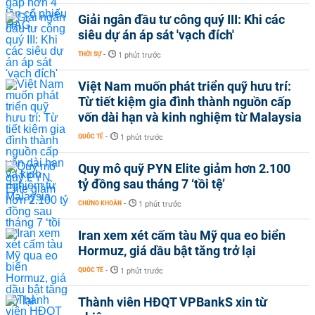
Giải ngân đầu tư công quý III: Khi các
siêu dự án áp sát 'vạch đích'
THỜI SỰ
-
1 phút trước
Việt Nam muốn phát triển quỹ hưu trí:
Từ tiết kiệm gia đình thành nguồn cấp
vốn dài hạn và kinh nghiệm từ Malaysia
QUỐC TẾ
-
1 phút trước
Quy mô quỹ PYN Elite giảm hơn 2.100
tỷ đồng sau tháng 7 ‘tồi tệ’
CHỨNG KHOÁN
-
1 phút trước
Iran xem xét cấm tàu Mỹ qua eo biển
Hormuz, giá dầu bật tăng trở lại
QUỐC TẾ
-
1 phút trước
Thành viên HĐQT VPBankS xin từ