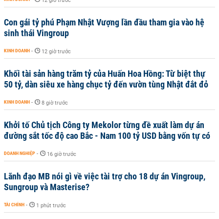
12 giờ trước
Con gái tỷ phú Phạm Nhật Vượng lần đầu tham gia vào hệ
sinh thái Vingroup
KINH DOANH
-
12 giờ trước
Khối tài sản hàng trăm tỷ của Huấn Hoa Hồng: Từ biệt thự
50 tỷ, dàn siêu xe hàng chục tỷ đến vườn tùng Nhật đắt đỏ
KINH DOANH
-
8 giờ trước
Khởi tố Chủ tịch Công ty Mekolor từng đề xuất làm dự án
đường sắt tốc độ cao Bắc - Nam 100 tỷ USD bằng vốn tự có
DOANH NGHIỆP
-
16 giờ trước
Lãnh đạo MB nói gì về việc tài trợ cho 18 dự án Vingroup,
Sungroup và Masterise?
TÀI CHÍNH
-
1 phút trước