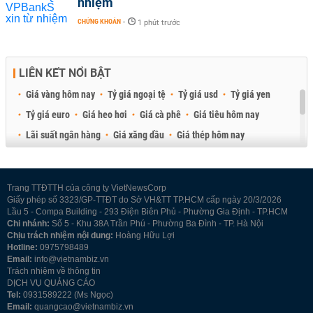
nhiệm
CHỨNG KHOÁN
-
1 phút trước
LIÊN KẾT NỔI BẬT
Giá vàng hôm nay
Tỷ giá ngoại tệ
Tỷ giá usd
Tỷ giá yen
Tỷ giá euro
Giá heo hơi
Giá cà phê
Giá tiêu hôm nay
Lãi suất ngân hàng
Giá xăng dầu
Giá thép hôm nay
Giá sầu riêng
Giá thịt heo
Giá gạo
Giá cao su
Best Retail Brokers
Diễn đàn đầu tư Việt Nam 2026
Trang TTĐTTH của công ty VietNewsCorp
Giấy phép số 3323/GP-TTĐT do Sở VH&TT TP.HCM cấp ngày 20/3/2026
Lầu 5 - Compa Building - 293 Điện Biên Phủ - Phường Gia Định - TP.HCM
Chi nhánh:
Số 5 - Khu 38A Trần Phú - Phường Ba Đình - TP. Hà Nội
Chịu trách nhiệm nội dung:
Hoàng Hữu Lợi
Hotline:
0975798489
Email:
info@vietnambiz.vn
Trách nhiệm về thông tin
DỊCH VỤ QUẢNG CÁO
Tel:
0931589222 (Ms Ngọc)
Email:
quangcao@vietnambiz.vn