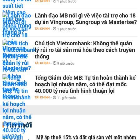
TÀI CHÍNH
-
1 phút trước
Lãnh đạo MB nói gì về việc tài trợ cho 18
dự án Vingroup, Sungroup và Masterise?
TÀI CHÍNH
-
1 phút trước
Chủ tịch Vietcombank: Không thể quản
lý rủi ro tài sản mã hóa theo cách truyền
thống
TÀI CHÍNH
-
9 giờ trước
Tổng Giám đốc MB: Tự tin hoàn thành kế
hoạch lợi nhuận năm, có thể đạt mốc
40.000 tỷ nếu tình hình thuận lợi
TÀI CHÍNH
-
11 giờ trước
Tin mới
Mỹ áp thuế 15% và đặt giá sàn với một nhóm