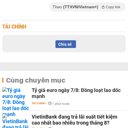
Theo
(TTXVN/Vietnam+)
Copy link
TÀI CHÍNH
Chia sẻ
Cùng chuyên mục
Tỷ giá euro ngày 7/8: Đồng loạt lao dốc
mạnh
TÀI CHÍNH
-
1 phút trước
VietinBank đang trả lãi suất tiết kiệm
cao nhất bao nhiêu trong tháng 8?