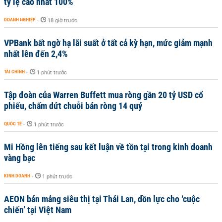
tỷ lệ cao nhất 100%
DOANH NGHIỆP
-
18 giờ trước
VPBank bất ngờ hạ lãi suất ở tất cả kỳ hạn, mức giảm mạnh
nhất lên đến 2,4%
TÀI CHÍNH
-
1 phút trước
Tập đoàn của Warren Buffett mua ròng gần 20 tỷ USD cổ
phiếu, chấm dứt chuỗi bán ròng 14 quý
QUỐC TẾ
-
1 phút trước
Mi Hồng lên tiếng sau kết luận về tồn tại trong kinh doanh
vàng bạc
KINH DOANH
-
1 phút trước
AEON bán mảng siêu thị tại Thái Lan, dồn lực cho ‘cuộc
chiến’ tại Việt Nam