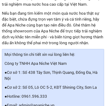
trải nghiệm mua nước hoa cao cấp tại Việt Nam.
Nếu bạn đang tìm kiếm một món quà nước hoa thật sự
đặc biệt, chứa đựng trọn vẹn tâm ý và cá tính riêng, hãy
để Apa Niche cùng bạn tạo nên điều đó. Ghé thăm hệ
thống showroom của Apa Niche để trực tiếp trải nghiệm
dịch vụ khắc tên miễn phí - và biến từng giọt hương thành
dấu ấn không thể phai mờ trong lòng người nhận.
Mọi thông tin chi tiết xin vui lòng liên hệ:
Công ty TNHH Apa Niche Việt Nam
●
Cơ sở 1
: Số 438 Tây Sơn, Thịnh Quang, Đống Đa, Hà
Nội
●
Cơ sở 2
: Số 05, Lô OC 5-2, KĐT Shining City, Sơn La
●
Hotline
: 0961.596.333
●
Email
: admin@apaniche.vn