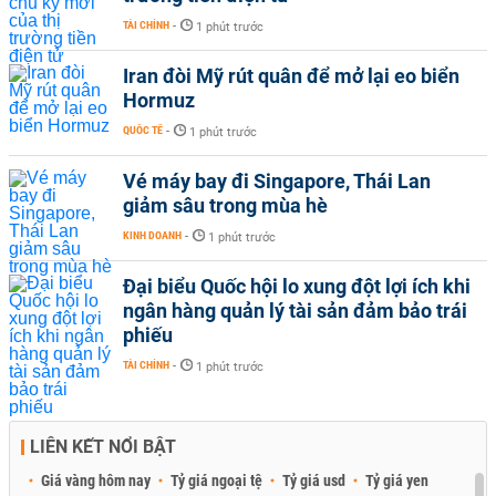
TÀI CHÍNH
-
1 phút trước
Iran đòi Mỹ rút quân để mở lại eo biển
Hormuz
QUỐC TẾ
-
1 phút trước
Vé máy bay đi Singapore, Thái Lan
giảm sâu trong mùa hè
KINH DOANH
-
1 phút trước
Đại biểu Quốc hội lo xung đột lợi ích khi
ngân hàng quản lý tài sản đảm bảo trái
phiếu
TÀI CHÍNH
-
1 phút trước
LIÊN KẾT NỔI BẬT
Giá vàng hôm nay
Tỷ giá ngoại tệ
Tỷ giá usd
Tỷ giá yen