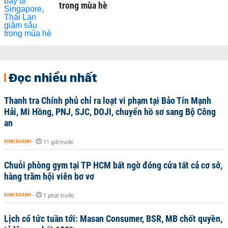
trong mùa hè
Đọc nhiều nhất
Thanh tra Chính phủ chỉ ra loạt vi phạm tại Bảo Tín Mạnh
Hải, Mi Hồng, PNJ, SJC, DOJI, chuyển hồ sơ sang Bộ Công
an
KINH DOANH
-
11 giờ trước
Chuỗi phòng gym tại TP HCM bất ngờ đóng cửa tất cả cơ sở,
hàng trăm hội viên bơ vơ
KINH DOANH
-
1 phút trước
Lịch cổ tức tuần tới: Masan Consumer, BSR, MB chốt quyền,