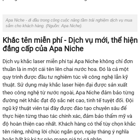
Apa Niche - đi đầu trong công cuộc nâng tầm trải nghiệm dịch vụ mua
sắm cho khách hàng. (Nguồn:
Apa Niche
).
Khắc tên miễn phí - Dịch vụ mới, thể hiện
đẳng cấp của Apa Niche
Dịch vụ khắc laser miễn phí tại Apa Niche không chỉ đơn
thuần là in một cái tên lên chai nước hoa. Đó là cả một
quy trình được đầu tư nghiêm túc về công nghệ lẫn kỹ
thuật. Sử dụng máy khắc laser hiện đại được sản xuất
theo công nghệ từ nước ngoài, Apa Niche đảm bảo từng
đường nét khắc đạt độ sắc nét cao, tinh tế tuyệt đối. Đội
ngũ kỹ thuật viên tại đây được đào tạo chuyên sâu để
thực hiện từng thao tác chính xác, đảm bảo thẩm mỹ và
độ hoàn thiện cao nhất. Khách hàng có thể tùy chọn khắc
tên riêng, những lời chúc ngắn gọn, ngày tháng ý nghĩa
hoặc bất kỳ ký tự nào mang giá trị cá nhân.