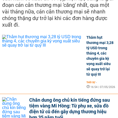
đoạn cán cân thương mại 'căng' nhất, qua một
vài tháng nữa, cán cân thương mại sẽ nhanh
chóng thặng dự trở lại khi các đơn hàng được
xuất đi.
Thâm hụt
thương mại 3,28
tỷ USD trong
tháng 4, các
chuyên gia kỳ
vọng xuất siêu
sẽ quay trở lại
từ quý III
THỜI SỰ
-
16:54 | 07/05/2026
Chân dung ông chủ kín tiếng đứng sau
tiệm vàng Mi Hồng: Từ phụ xe, sửa đồ
điện tử cũ đến gây dựng thương hiệu
hơn 35 năm tuổi