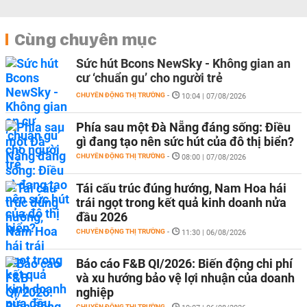
Cùng chuyên mục
Sức hút Bcons NewSky - Không gian an
cư ‘chuẩn gu’ cho người trẻ
CHUYỂN ĐỘNG THỊ TRƯỜNG
-
10:04 | 07/08/2026
Phía sau một Đà Nẵng đáng sống: Điều
gì đang tạo nên sức hút của đô thị biển?
CHUYỂN ĐỘNG THỊ TRƯỜNG
-
08:00 | 07/08/2026
Tái cấu trúc đúng hướng, Nam Hoa hái
trái ngọt trong kết quả kinh doanh nửa
đầu 2026
CHUYỂN ĐỘNG THỊ TRƯỜNG
-
11:30 | 06/08/2026
Báo cáo F&B QI/2026: Biến động chi phí
và xu hướng bảo vệ lợi nhuận của doanh
nghiệp
CHUYỂN ĐỘNG THỊ TRƯỜNG