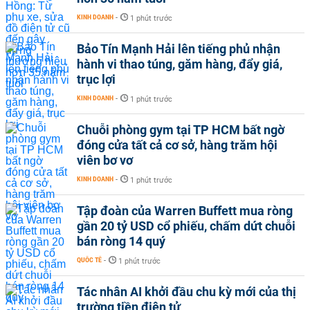
KINH DOANH
-
1 phút trước
Bảo Tín Mạnh Hải lên tiếng phủ nhận
hành vi thao túng, găm hàng, đẩy giá,
trục lợi
KINH DOANH
-
1 phút trước
Chuỗi phòng gym tại TP HCM bất ngờ
đóng cửa tất cả cơ sở, hàng trăm hội
viên bơ vơ
KINH DOANH
-
1 phút trước
Tập đoàn của Warren Buffett mua ròng
gần 20 tỷ USD cổ phiếu, chấm dứt chuỗi
bán ròng 14 quý
QUỐC TẾ
-
1 phút trước
Tác nhân AI khởi đầu chu kỳ mới của thị
trường tiền điện tử