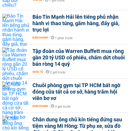
-
1 giờ trước
Bảo Tín Mạnh Hải lên tiếng phủ nhận
hành vi thao túng, găm hàng, đẩy giá,
trục lợi
KINH DOANH
-
1 phút trước
Tập đoàn của Warren Buffett mua ròng
gần 20 tỷ USD cổ phiếu, chấm dứt chuỗi
bán ròng 14 quý
QUỐC TẾ
-
2 giờ trước
Chuỗi phòng gym tại TP HCM bất ngờ
đóng cửa tất cả cơ sở, hàng trăm hội
viên bơ vơ
KINH DOANH
-
3 giờ trước
Chân dung ông chủ kín tiếng đứng sau
tiệm vàng Mi Hồng: Từ phụ xe, sửa đồ