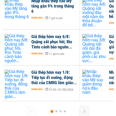
hập khẩu thép vào Mỹ
Giá thép hôm nay 4/8:
ăng gần 9% trong tháng
Quặng sắt xuống đáy m
năm do thỏa thuận đổ
bể...
NG HÓA
-
7 giờ trước
HÀNG HÓA
-
07:00 | 04/08/202
iá thép hôm nay 6/8:
Giá thép hôm nay 3/8:
uặng sắt phục hồi, Rio
Quặng sắt nối dài đà
into cảnh báo nguồn...
giảm, giá phôi các khu
vực...
NG HÓA
-
11 giờ trước
HÀNG HÓA
-
07:07 | 03/08/202
iá thép hôm nay 1/8:
Nhập khẩu thép vào Mỹ
iếp tục đi xuống, động
suy giảm trong nửa đầ
hái của CMRG làm gián...
năm
NG HÓA
-
HÀNG HÓA
-
07:40 | 01/08/2026
09:56 | 30/07/202