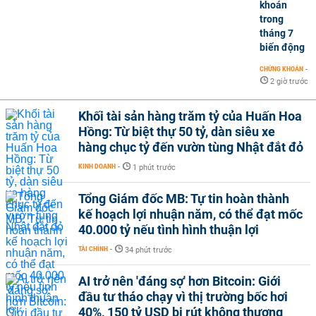
khoán
trong
tháng 7
biến động
CHỨNG KHOÁN
-
2 giờ trước
Khối tài sản hàng trăm tỷ của Huấn Hoa
Hồng: Từ biệt thự 50 tỷ, dàn siêu xe
hàng chục tỷ đến vườn tùng Nhật đắt đỏ
KINH DOANH
-
1 phút trước
Tổng Giám đốc MB: Tự tin hoàn thành
kế hoạch lợi nhuận năm, có thể đạt mốc
40.000 tỷ nếu tình hình thuận lợi
TÀI CHÍNH
-
34 phút trước
AI trở nên 'đáng sợ' hơn Bitcoin: Giới
đầu tư tháo chạy vì thị trường bốc hơi
40%, 150 tỷ USD bị rút không thương