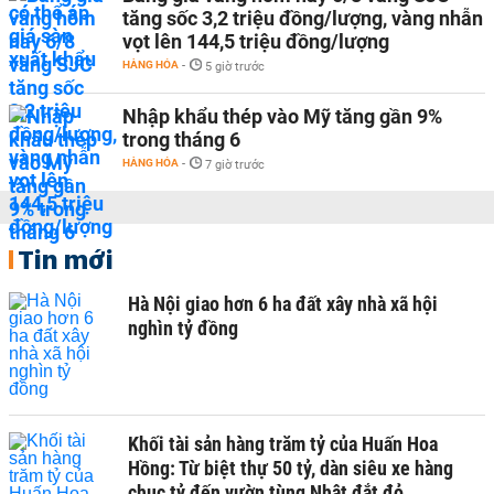
tăng sốc 3,2 triệu đồng/lượng, vàng nhẫn
vọt lên 144,5 triệu đồng/lượng
HÀNG HÓA
-
5 giờ trước
Nhập khẩu thép vào Mỹ tăng gần 9%
trong tháng 6
HÀNG HÓA
-
7 giờ trước
Tin mới
Hà Nội giao hơn 6 ha đất xây nhà xã hội
nghìn tỷ đồng
Khối tài sản hàng trăm tỷ của Huấn Hoa
Hồng: Từ biệt thự 50 tỷ, dàn siêu xe hàng
chục tỷ đến vườn tùng Nhật đắt đỏ