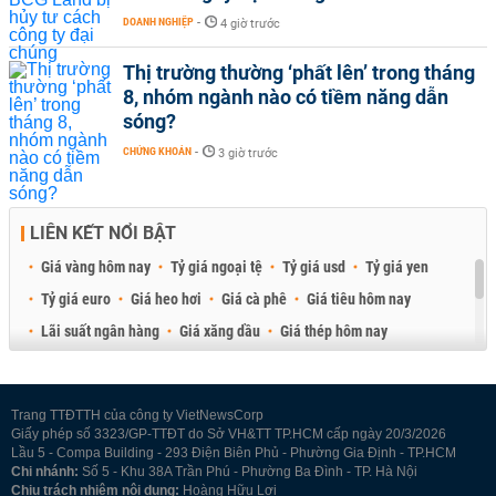
DOANH NGHIỆP
-
4 giờ trước
Thị trường thường ‘phất lên’ trong tháng
8, nhóm ngành nào có tiềm năng dẫn
sóng?
CHỨNG KHOÁN
-
3 giờ trước
LIÊN KẾT NỔI BẬT
Giá vàng hôm nay
Tỷ giá ngoại tệ
Tỷ giá usd
Tỷ giá yen
Tỷ giá euro
Giá heo hơi
Giá cà phê
Giá tiêu hôm nay
Lãi suất ngân hàng
Giá xăng dầu
Giá thép hôm nay
Giá sầu riêng
Giá thịt heo
Giá gạo
Giá cao su
Best Retail Brokers
Diễn đàn đầu tư Việt Nam 2026
Trang TTĐTTH của công ty VietNewsCorp
Giấy phép số 3323/GP-TTĐT do Sở VH&TT TP.HCM cấp ngày 20/3/2026
Lầu 5 - Compa Building - 293 Điện Biên Phủ - Phường Gia Định - TP.HCM
Chi nhánh:
Số 5 - Khu 38A Trần Phú - Phường Ba Đình - TP. Hà Nội
Chịu trách nhiệm nội dung:
Hoàng Hữu Lợi