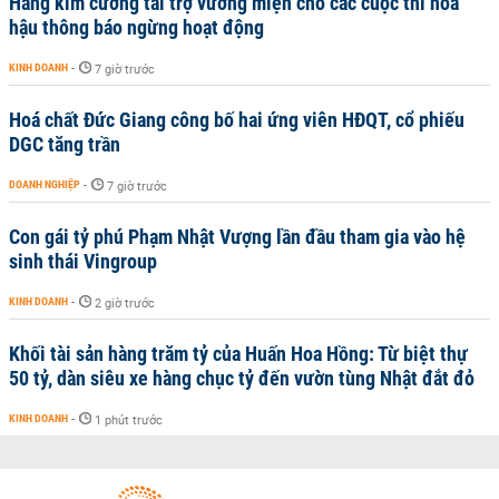
Hãng kim cương tài trợ vương miện cho các cuộc thi hoa
hậu thông báo ngừng hoạt động
KINH DOANH
-
7 giờ trước
Hoá chất Đức Giang công bố hai ứng viên HĐQT, cổ phiếu
DGC tăng trần
DOANH NGHIỆP
-
7 giờ trước
Con gái tỷ phú Phạm Nhật Vượng lần đầu tham gia vào hệ
sinh thái Vingroup
KINH DOANH
-
2 giờ trước
Khối tài sản hàng trăm tỷ của Huấn Hoa Hồng: Từ biệt thự
50 tỷ, dàn siêu xe hàng chục tỷ đến vườn tùng Nhật đắt đỏ
KINH DOANH
-
1 phút trước