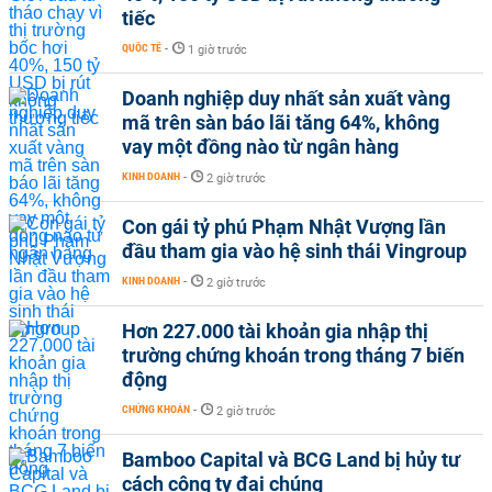
tiếc
QUỐC TẾ
-
1 giờ trước
Doanh nghiệp duy nhất sản xuất vàng
mã trên sàn báo lãi tăng 64%, không
vay một đồng nào từ ngân hàng
KINH DOANH
-
2 giờ trước
Con gái tỷ phú Phạm Nhật Vượng lần
đầu tham gia vào hệ sinh thái Vingroup
KINH DOANH
-
2 giờ trước
Hơn 227.000 tài khoản gia nhập thị
trường chứng khoán trong tháng 7 biến
động
CHỨNG KHOÁN
-
2 giờ trước
Bamboo Capital và BCG Land bị hủy tư
cách công ty đại chúng