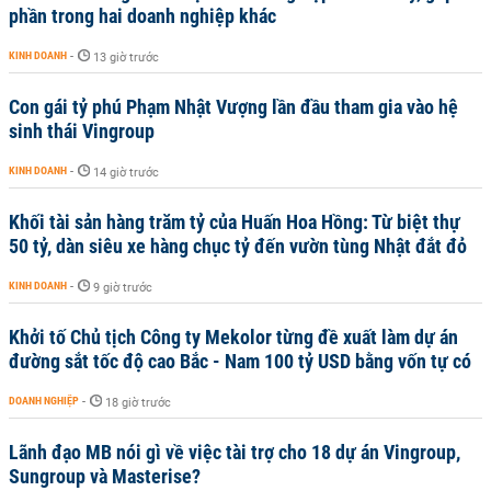
phần trong hai doanh nghiệp khác
KINH DOANH
-
13 giờ trước
Con gái tỷ phú Phạm Nhật Vượng lần đầu tham gia vào hệ
sinh thái Vingroup
KINH DOANH
-
14 giờ trước
Khối tài sản hàng trăm tỷ của Huấn Hoa Hồng: Từ biệt thự
50 tỷ, dàn siêu xe hàng chục tỷ đến vườn tùng Nhật đắt đỏ
KINH DOANH
-
9 giờ trước
Khởi tố Chủ tịch Công ty Mekolor từng đề xuất làm dự án
đường sắt tốc độ cao Bắc - Nam 100 tỷ USD bằng vốn tự có
DOANH NGHIỆP
-
18 giờ trước
Lãnh đạo MB nói gì về việc tài trợ cho 18 dự án Vingroup,
Sungroup và Masterise?