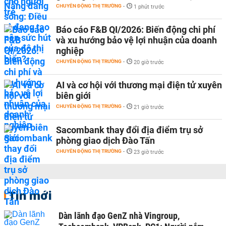
CHUYỂN ĐỘNG THỊ TRƯỜNG
-
1 phút trước
Báo cáo F&B QI/2026: Biến động chi phí
và xu hướng bảo vệ lợi nhuận của doanh
nghiệp
CHUYỂN ĐỘNG THỊ TRƯỜNG
-
20 giờ trước
AI và cơ hội với thương mại điện tử xuyên
biên giới
CHUYỂN ĐỘNG THỊ TRƯỜNG
-
21 giờ trước
Sacombank thay đổi địa điểm trụ sở
phòng giao dịch Đào Tấn
CHUYỂN ĐỘNG THỊ TRƯỜNG
-
23 giờ trước
Tin mới
Dàn lãnh đạo GenZ nhà Vingroup,