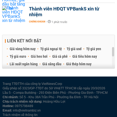
Thành viên HĐQT VPBankS xin từ
nhiệm
CHỨNG KHOÁN
-
1 phút trước
LIÊN KẾT NỔI BẬT
Giá vàng hôm nay
Tỷ giá ngoại tệ
Tỷ giá usd
Tỷ giá yen
Tỷ giá euro
Giá heo hơi
Giá cà phê
Giá tiêu hôm nay
Lãi suất ngân hàng
Giá xăng dầu
Giá thép hôm nay
Giá sầu riêng
Giá thịt heo
Giá gạo
Giá cao su
Best Retail Brokers
Diễn đàn đầu tư Việt Nam 2026
Trang TTĐTTH của công ty VietNewsCorp
Giấy phép số 3323/GP-TTĐT do Sở VH&TT TP.HCM cấp ngày 20/3/2026
Lầu 5 - Compa Building - 293 Điện Biên Phủ - Phường Gia Định - TP.HCM
Chi nhánh:
Số 5 - Khu 38A Trần Phú - Phường Ba Đình - TP. Hà Nội
Chịu trách nhiệm nội dung:
Hoàng Hữu Lợi
Hotline:
0975798489
Email:
info@vietnambiz.vn
Trách nhiệm về thông tin