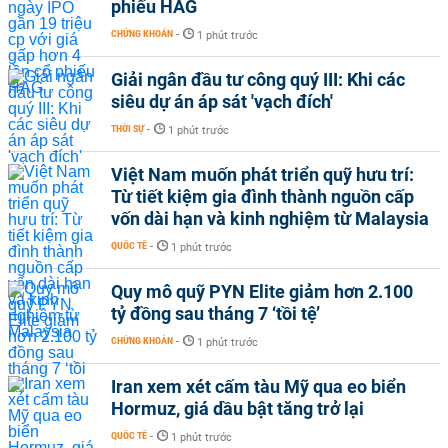
phiếu HAG
CHỨNG KHOÁN
-
1 phút trước
Giải ngân đầu tư công quý III: Khi các
siêu dự án áp sát 'vạch đích'
THỜI SỰ
-
1 phút trước
Việt Nam muốn phát triển quỹ hưu trí:
Từ tiết kiệm gia đình thành nguồn cấp
vốn dài hạn và kinh nghiệm từ Malaysia
QUỐC TẾ
-
1 phút trước
Quy mô quỹ PYN Elite giảm hơn 2.100
tỷ đồng sau tháng 7 ‘tồi tệ’
CHỨNG KHOÁN
-
1 phút trước
Iran xem xét cấm tàu Mỹ qua eo biển
Hormuz, giá dầu bật tăng trở lại
QUỐC TẾ
-
1 phút trước