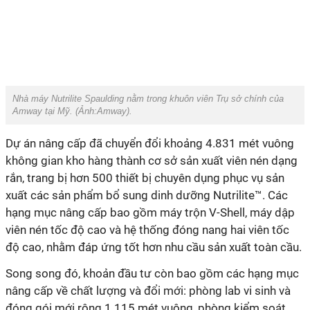
Nhà máy Nutrilite Spaulding nằm trong khuôn viên Trụ sở chính của
Amway tại Mỹ. (Ảnh:
Amway
).
Dự án nâng cấp đã chuyển đổi khoảng 4.831 mét vuông
không gian kho hàng thành cơ sở sản xuất viên nén dạng
rắn, trang bị hơn 500 thiết bị chuyên dụng phục vụ sản
xuất các sản phẩm bổ sung dinh dưỡng Nutrilite™. Các
hạng mục nâng cấp bao gồm máy trộn V-Shell, máy dập
viên nén tốc độ cao và hệ thống đóng nang hai viên tốc
độ cao, nhằm đáp ứng tốt hơn nhu cầu sản xuất toàn cầu.
Song song đó, khoản đầu tư còn bao gồm các hạng mục
nâng cấp về chất lượng và đổi mới: phòng lab vi sinh và
đóng gói mới rộng 1.115 mét vuông, phòng kiểm soát