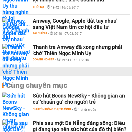
THỜI SỰ
-
19:42 | 16/05/2017
Amway, Google, Apple 'dắt tay nhau'
sang Việt Nam tìm cơ hội đầu tư
TÀI CHÍNH
-
07:40 | 07/03/2017
Thanh tra Amway đã xong nhưng phải
'chờ' Thiên Ngọc Minh Uy
DOANH NGHIỆP
-
19:31 | 14/11/2016
Cùng chuyên mục
Sức hút Bcons NewSky - Không gian an
cư ‘chuẩn gu’ cho người trẻ
CHUYỂN ĐỘNG THỊ TRƯỜNG
-
1 phút trước
Phía sau một Đà Nẵng đáng sống: Điều
gì đang tạo nên sức hút của đô thị biển?