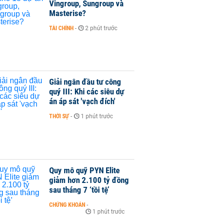
Vingroup, Sungroup và
Masterise?
TÀI CHÍNH
-
2 phút trước
Giải ngân đầu tư công
quý III: Khi các siêu dự
án áp sát 'vạch đích'
THỜI SỰ
-
1 phút trước
Quy mô quỹ PYN Elite
giảm hơn 2.100 tỷ đồng
sau tháng 7 ‘tồi tệ’
CHỨNG KHOÁN
-
1 phút trước