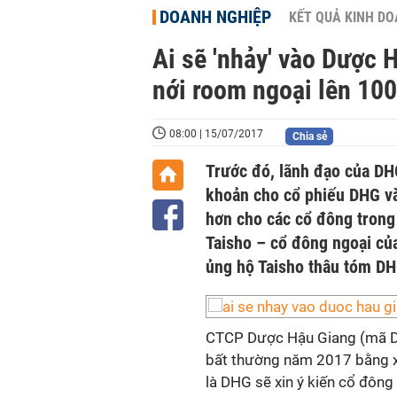
DOANH NGHIỆP
KẾT QUẢ KINH D
Ai sẽ 'nhảy' vào Dược 
nới room ngoại lên 10
08:00 | 15/07/2017
Chia sẻ
Trước đó, lãnh đạo của DH
khoản cho cổ phiếu DHG v
hơn cho các cổ đông trong 
Taisho – cổ đông ngoại củ
ủng hộ Taisho thâu tóm DH
CTCP Dược Hậu Giang (mã DH
bất thường năm 2017 bằng xi
là DHG sẽ xin ý kiến cổ đông 