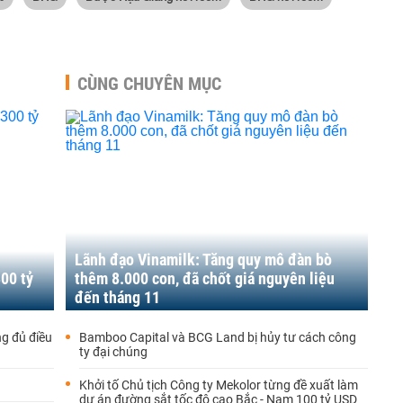
CÙNG CHUYÊN MỤC
Lãnh đạo Vinamilk: Tăng quy mô đàn bò
00 tỷ
thêm 8.000 con, đã chốt giá nguyên liệu
đến tháng 11
g đủ điều
Bamboo Capital và BCG Land bị hủy tư cách công
ty đại chúng
Khởi tố Chủ tịch Công ty Mekolor từng đề xuất làm
dự án đường sắt tốc độ cao Bắc - Nam 100 tỷ USD