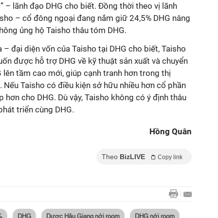
 – lãnh đạo DHG cho biết. Đồng thời theo vị lãnh
aisho – cổ đông ngoại đang nắm giữ 24,5% DHG nâng
không ủng hộ Taisho thâu tóm DHG.
 – đại diện vốn của Taisho tại DHG cho biết, Taisho
ốn được hỗ trợ DHG về kỹ thuật sản xuất và chuyển
lên tầm cao mới, giúp cạnh tranh hơn trong thị
. Nếu Taisho có điều kiện sở hữu nhiều hơn cổ phần
p hơn cho DHG. Dù vậy, Taisho không có ý định thâu
hát triển cùng DHG.
Hồng Quân
Theo
BizLIVE
Copy link
%
DHG
Dược Hậu Giang nới room
DHG nới room