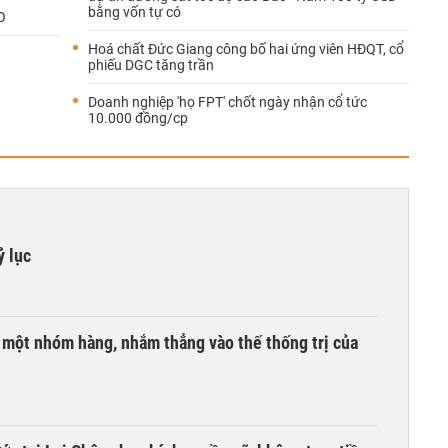
bằng vốn tự có
O
Hoá chất Đức Giang công bố hai ứng viên HĐQT, cổ
phiếu DGC tăng trần
Doanh nghiệp 'họ FPT' chốt ngày nhận cổ tức
10.000 đồng/cp
ỷ lục
i một nhóm hàng, nhắm thẳng vào thế thống trị của