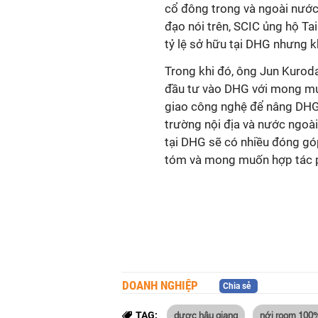
cổ đông trong và ngoài nước”
đạo nói trên, SCIC ủng hộ T
tỷ lệ sở hữu tại DHG nhưng 
Trong khi đó, ông Jun Kuroda
đầu tư vào DHG với mong mu
giao công nghệ để nâng DHG 
trường nội địa và nước ngoài
tại DHG sẽ có nhiều đóng gó
tóm và mong muốn hợp tác p
DOANH NGHIỆP
Chia sẻ
dược hậu giang
nới room 100
TAG: