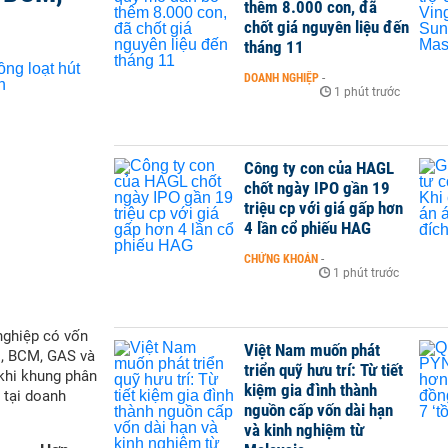
thêm 8.000 con, đã
chốt giá nguyên liệu đến
tháng 11
DOANH NGHIỆP
-
1 phút trước
Công ty con của HAGL
chốt ngày IPO gần 19
triệu cp với giá gấp hơn
4 lần cổ phiếu HAG
CHỨNG KHOÁN
-
1 phút trước
nghiệp có vốn
Việt Nam muốn phát
M, BCM, GAS và
triển quỹ hưu trí: Từ tiết
 khi khung phân
kiệm gia đình thành
 tại doanh
nguồn cấp vốn dài hạn
và kinh nghiệm từ