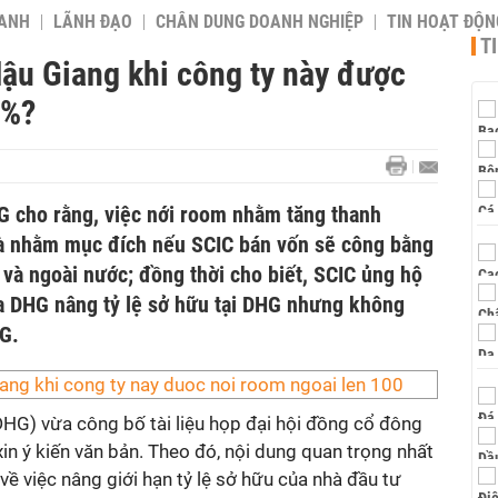
OANH
LÃNH ĐẠO
CHÂN DUNG DOANH NGHIỆP
TIN HOẠT ĐỘN
T
Hậu Giang khi công ty này được
0%?
G cho rằng, việc nới room nhằm tăng thanh
à nhằm mục đích nếu SCIC bán vốn sẽ công bằng
và ngoài nước; đồng thời cho biết, SCIC ủng hộ
a DHG nâng tỷ lệ sở hữu tại DHG nhưng không
G.
G) vừa công bố tài liệu họp đại hội đồng cổ đông
n ý kiến văn bản. Theo đó, nội dung quan trọng nhất
về việc nâng giới hạn tỷ lệ sở hữu của nhà đầu tư