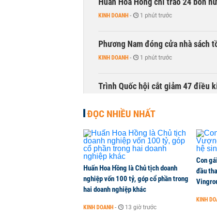
Huấn Hoa Hồng chỉ trao 24 bồn nướ
KINH DOANH
-
1 phút trước
Phương Nam đóng cửa nhà sách t
KINH DOANH
-
1 phút trước
Trình Quốc hội cắt giảm 47 điều 
THỜI SỰ
-
1 phút trước
ĐỌC NHIỀU NHẤT
Cổ phiếu doanh nghiệp Nhà nước 
CHỨNG KHOÁN
-
1 phút trước
Con gá
Huấn Hoa Hồng là Chủ tịch doanh
Lãnh đạo Vinamilk: Tăng quy mô đ
đầu tha
nghiệp vốn 100 tỷ, góp cổ phần trong
tháng 11
Vingro
hai doanh nghiệp khác
DOANH NGHIỆP
-
1 phút trước
KINH D
KINH DOANH
-
13 giờ trước