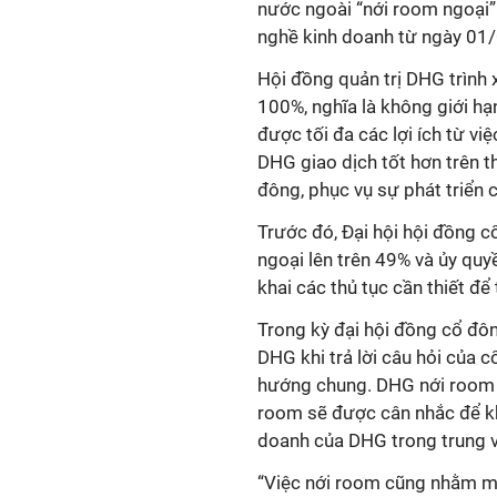
nước ngoài “nới room ngoại”
nghề kinh doanh từ ngày 01/
Hội đồng quản trị DHG trình x
100%, nghĩa là không giới hạ
được tối đa các lợi ích từ v
DHG giao dịch tốt hơn trên 
đông, phục vụ sự phát triển 
Trước đó, Đại hội hội đồng 
ngoại lên trên 49% và ủy qu
khai các thủ tục cần thiết để 
Trong kỳ đại hội đồng cổ đô
DHG khi trả lời câu hỏi của 
hướng chung. DHG nới room đ
room sẽ được cân nhắc để kh
doanh của DHG trong trung v
“Việc nới room cũng nhằm m