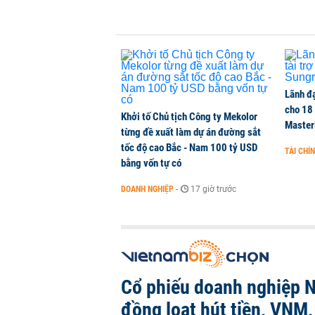
Thành viên HĐQT VPBankS xin từ
CHỨNG KHOÁN
-
1 phút trước
Lãnh đạ
cho 18
Khởi tố Chủ tịch Công ty Mekolor
Master
từng đề xuất làm dự án đường sắt
tốc độ cao Bắc - Nam 100 tỷ USD
TÀI CHÍ
bằng vốn tự có
DOANH NGHIỆP
-
17 giờ trước
Cổ phiếu doanh nghiệp 
đồng loạt hút tiền, VNM