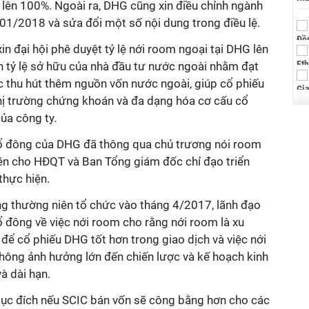
 lên 100%. Ngoài ra, DHG cũng xin điều chỉnh ngành
01/2018 và sửa đổi một số nội dung trong điều lệ.
in đại hội phê duyệt tỷ lệ nới room ngoại tại DHG lên
n tỷ lệ sở hữu của nhà đầu tư nước ngoài nhằm đạt
iệc thu hút thêm nguồn vốn nước ngoài, giúp cổ phiếu
thị trường chứng khoán và đa dạng hóa cơ cấu cổ
của công ty.
cổ đông của DHG đã thông qua chủ trương nói room
yền cho HĐQT và Ban Tổng giám đốc chỉ đạo triển
thực hiện.
ng thường niên tổ chức vào tháng 4/2017, lãnh đạo
cổ đông về việc nới room cho rằng nới room là xu
ể cổ phiếu DHG tốt hơn trong giao dịch và việc nới
ông ảnh hưởng lớn đến chiến lược và kế hoạch kinh
à dài hạn.
ục đích nếu SCIC bán vốn sẽ công bằng hơn cho các