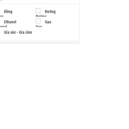
Đồng
Đường
Ethanol
Gạo
Gia súc - Gia cầm
Giấy
Gỗ
Hạt điều
Hồ tiêu - Hạt tiêu
Khí đốt
Kim loại khác
Mắc ca
Muối
Ngũ cốc
Nhựa - Hạt nhựa
Palladium
Phân bón