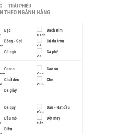
G
TRÁI PHIẾU
IN THEO NGÀNH HÀNG
Bạc
Bạch Kim
Bông - Sợi
Cá da trơn
Cá ngừ
Cà phê
Cacao
Cao su
Chất dẻo
Chè
Da giày
Đá quý
Dầu - Hạt dầu
Dầu mỏ
Dệt may
Điện