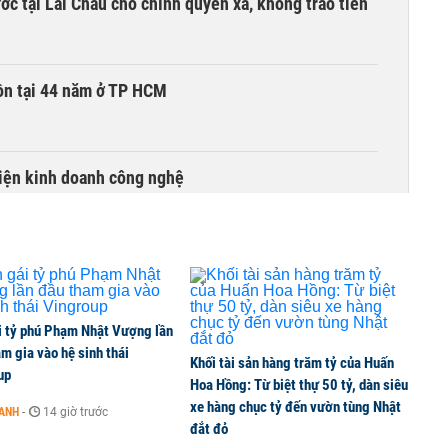
c tại Lai Châu cho chính quyền xã, không trao tiền
ồn tại 44 năm ở TP HCM
kiện kinh doanh công nghệ
đồng loạt hút tiền, VNM, BCM, GAS và GVR tăng trần
i tỷ phú Phạm Nhật Vượng lần
àn bò thêm 8.000 con, đã chốt giá nguyên liệu đến
m gia vào hệ sinh thái
Khối tài sản hàng trăm tỷ của Huấn
up
Hoa Hồng: Từ biệt thự 50 tỷ, dàn siêu
xe hàng chục tỷ đến vườn tùng Nhật
OANH
-
14 giờ trước
đắt đỏ