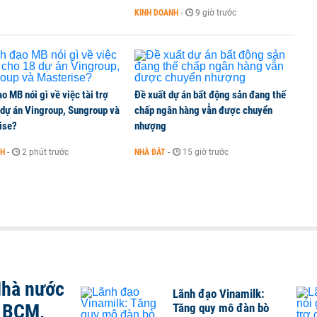
 nhiệm
KINH DOANH
-
9 giờ trước
o MB nói gì về việc tài trợ
Đề xuất dự án bất động sản đang thế
 dự án Vingroup, Sungroup và
chấp ngân hàng vẫn được chuyển
ise?
nhượng
NH
-
2 phút trước
NHÀ ĐẤT
-
15 giờ trước
Nhà nước
Lãnh đạo Vinamilk:
, BCM,
Tăng quy mô đàn bò