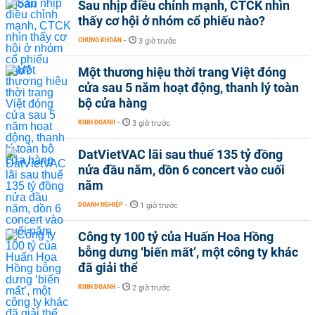
Sau nhịp điều chỉnh mạnh, CTCK nhìn
thấy cơ hội ở nhóm cổ phiếu nào?
CHỨNG KHOÁN
-
3 giờ trước
Một thương hiệu thời trang Việt đóng
cửa sau 5 năm hoạt động, thanh lý toàn
bộ cửa hàng
KINH DOANH
-
3 giờ trước
DatVietVAC lãi sau thuế 135 tỷ đồng
nửa đầu năm, dồn 6 concert vào cuối
năm
DOANH NGHIỆP
-
1 giờ trước
Công ty 100 tỷ của Huấn Hoa Hồng
bỗng dưng ‘biến mất’, một công ty khác
đã giải thể
KINH DOANH
-
2 giờ trước