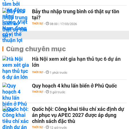
Bẫy thu nhập trung bình có thật sự tồn
tại?
THỜI SỰ
-
08:00 | 17/03/2026
Cùng chuyên mục
Hà Nội xem xét gia hạn thủ tục 6 dự án
lớn
THỜI SỰ
-
1 phút trước
Quy hoạch 4 khu lấn biển ở Phú Quốc
THỜI SỰ
-
3 giờ trước
Quốc hội: Công khai tiêu chí xác định dự
án phục vụ APEC 2027 được áp dụng
chính sách đặc thù
THỜI SỰ
-
12 giờ trước