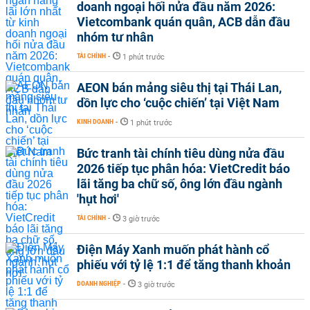
doanh ngoại hối nửa đầu năm 2026:
Vietcombank quán quân, ACB dẫn đầu
nhóm tư nhân
TÀI CHÍNH
-
1 phút trước
AEON bán mảng siêu thị tại Thái Lan,
dồn lực cho ‘cuộc chiến’ tại Việt Nam
KINH DOANH
-
1 phút trước
Bức tranh tài chính tiêu dùng nửa đầu
2026 tiếp tục phân hóa: VietCredit báo
lãi tăng ba chữ số, ông lớn đầu ngành
'hụt hơi'
TÀI CHÍNH
-
3 giờ trước
Điện Máy Xanh muốn phát hành cổ
phiếu với tỷ lệ 1:1 để tăng thanh khoản
DOANH NGHIỆP
-
3 giờ trước