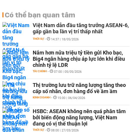
Có thể bạn quan tâm
Việt Nam dẫn đầu tăng trưởng ASEAN-6,
gấp gần ba lần vị trí thấp nhất
THỜI SỰ
-
14:37 | 18/05/2026
Nắm hơn nửa triệu tỷ tiền gửi Kho bạc,
Big4 ngân hàng chịu áp lực lớn khi điều
chỉnh tỷ lệ LDR
TÀI CHÍNH
-
07:00 | 05/05/2026
Thị trường lưu trữ năng lượng tăng theo
cấp số nhân, đơn hàng đổ về ầm ầm
KINH DOANH
-
15:00 | 06/04/2026
HSBC: ASEAN không nên quá phân tâm
bởi biến động năng lượng, Việt Nam
đang có vị thế thuận lợi
THỜI SỰ
-
08:00 | 27/03/2026