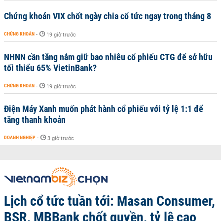
Chứng khoán VIX chốt ngày chia cổ tức ngay trong tháng 8
CHỨNG KHOÁN
-
19 giờ trước
NHNN cần tăng nắm giữ bao nhiêu cổ phiếu CTG để sở hữu
tối thiểu 65% VietinBank?
CHỨNG KHOÁN
-
19 giờ trước
Điện Máy Xanh muốn phát hành cổ phiếu với tỷ lệ 1:1 để
tăng thanh khoản
DOANH NGHIỆP
-
3 giờ trước
Lịch cổ tức tuần tới: Masan Consumer,
BSR, MBBank chốt quyền, tỷ lệ cao