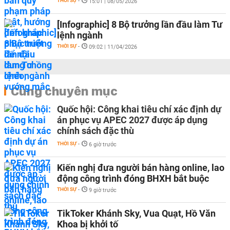
THỜI SỰ
-
15:01 | 08/05/2026
[Infographic] 8 Bộ trưởng lần đầu làm Tư
lệnh ngành
THỜI SỰ
-
09:02 | 11/04/2026
Cùng chuyên mục
Quốc hội: Công khai tiêu chí xác định dự
án phục vụ APEC 2027 được áp dụng
chính sách đặc thù
THỜI SỰ
-
6 giờ trước
Kiến nghị đưa người bán hàng online, lao
động công trình đóng BHXH bắt buộc
THỜI SỰ
-
9 giờ trước
TikToker Khánh Sky, Vua Quạt, Hồ Văn
Khoa bị khởi tố