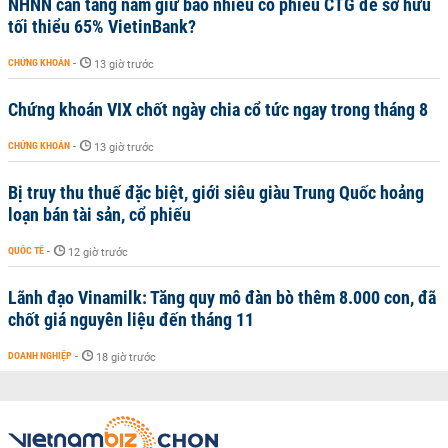
NHNN cần tăng nắm giữ bao nhiêu cổ phiếu CTG để sở hữu
tối thiểu 65% VietinBank?
CHỨNG KHOÁN
-
13 giờ trước
Chứng khoán VIX chốt ngày chia cổ tức ngay trong tháng 8
CHỨNG KHOÁN
-
13 giờ trước
Bị truy thu thuế đặc biệt, giới siêu giàu Trung Quốc hoảng
loạn bán tài sản, cổ phiếu
QUỐC TẾ
-
12 giờ trước
Lãnh đạo Vinamilk: Tăng quy mô đàn bò thêm 8.000 con, đã
chốt giá nguyên liệu đến tháng 11
DOANH NGHIỆP
-
18 giờ trước