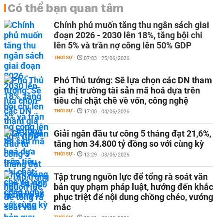
Có thể bạn quan tâm
Chính phủ muốn tăng thu ngân sách giai
đoạn 2026 - 2030 lên 18%, tăng bội chi
lên 5% và trần nợ công lên 50% GDP
THỜI SỰ
-
07:03 | 25/06/2026
Phó Thủ tướng: Sẽ lựa chọn các DN tham
gia thị trường tài sản mã hoá dựa trên
tiêu chí chặt chẽ về vốn, công nghệ
THỜI SỰ
-
17:00 | 04/06/2026
Giải ngân đầu tư công 5 tháng đạt 21,6%,
tăng hơn 34.800 tỷ đồng so với cùng kỳ
THỜI SỰ
-
13:29 | 03/06/2026
Tập trung nguồn lực để tổng rà soát văn
bản quy phạm pháp luật, hướng đến khắc
phục triệt để nội dung chồng chéo, vướng
mắc