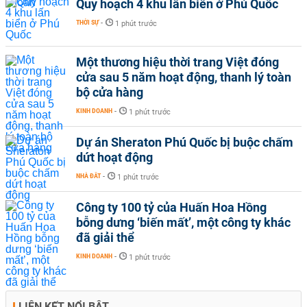
Quy hoạch 4 khu lấn biển ở Phú Quốc
THỜI SỰ
-
1 phút trước
Một thương hiệu thời trang Việt đóng
cửa sau 5 năm hoạt động, thanh lý toàn
bộ cửa hàng
KINH DOANH
-
1 phút trước
Dự án Sheraton Phú Quốc bị buộc chấm
dứt hoạt động
NHÀ ĐẤT
-
1 phút trước
Công ty 100 tỷ của Huấn Hoa Hồng
bỗng dưng ‘biến mất’, một công ty khác
đã giải thể
KINH DOANH
-
1 phút trước
LIÊN KẾT NỔI BẬT