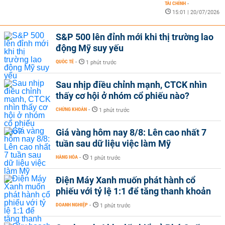
TÀI CHÍNH
-
15:01 | 20/07/2026
S&P 500 lên đỉnh mới khi thị trường lao
động Mỹ suy yếu
QUỐC TẾ
-
1 phút trước
Sau nhịp điều chỉnh mạnh, CTCK nhìn
thấy cơ hội ở nhóm cổ phiếu nào?
CHỨNG KHOÁN
-
1 phút trước
Giá vàng hôm nay 8/8: Lên cao nhất 7
tuần sau dữ liệu việc làm Mỹ
HÀNG HÓA
-
1 phút trước
Điện Máy Xanh muốn phát hành cổ
phiếu với tỷ lệ 1:1 để tăng thanh khoản
DOANH NGHIỆP
-
1 phút trước