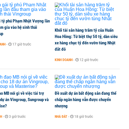
i tỷ phú Phạm Nhật Vượng lần
m gia vào hệ sinh thái
Khối tài sản hàng trăm tỷ của Huấn
up
Hoa Hồng: Từ biệt thự 50 tỷ, dàn siêu
xe hàng chục tỷ đến vườn tùng Nhật
OANH
-
17 giờ trước
đắt đỏ
KINH DOANH
-
12 giờ trước
o MB nói gì về việc tài trợ
Đề xuất dự án bất động sản đang thế
 dự án Vingroup, Sungroup và
chấp ngân hàng vẫn được chuyển
ise?
nhượng
NH
-
3 giờ trước
NHÀ ĐẤT
-
18 giờ trước