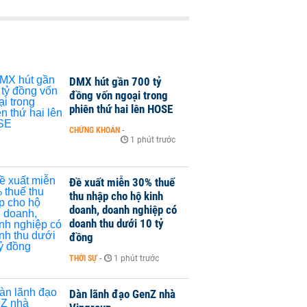
DMX hút gần 700 tỷ
đồng vốn ngoại trong
phiên thứ hai lên HOSE
CHỨNG KHOÁN
-
1 phút trước
Đề xuất miễn 30% thuế
thu nhập cho hộ kinh
doanh, doanh nghiệp có
doanh thu dưới 10 tỷ
đồng
THỜI SỰ
-
1 phút trước
Dàn lãnh đạo GenZ nhà