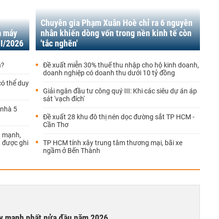
Chuyên gia Phạm Xuân Hoè chỉ ra 6 nguyên
à máy
nhân khiến dòng vốn trong nền kinh tế còn
II/2026
'tắc nghẽn'
n?
Đề xuất miễn 30% thuế thu nhập cho hộ kinh doanh,
doanh nghiệp có doanh thu dưới 10 tỷ đồng
có thể duy
Giải ngân đầu tư công quý III: Khi các siêu dự án áp
sát 'vạch đích'
 nhà 5
Đề xuất 28 khu đô thị nén dọc đường sắt TP HCM -
Cần Thơ
g mạnh,
 được ghi
TP HCM tính xây trung tâm thương mại, bãi xe
ngầm ở Bến Thành
ay mạnh nhất nửa đầu năm 2026