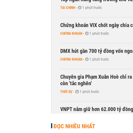
TÀI CHÍNH
-
1 phút trước
Chứng khoán VIX chốt ngày chia c
CHỨNG KHOÁN
-
1 phút trước
DMX hút gần 700 tỷ đồng vốn ngoạ
CHỨNG KHOÁN
-
1 phút trước
Chuyên gia Phạm Xuân Hoè chỉ ra 
còn 'tắc nghẽn'
THỜI SỰ
-
1 phút trước
VNPT nắm giữ hơn 62.000 tỷ đồn
DOANH NGHIỆP
-
1 phút trước
ĐỌC NHIỀU NHẤT