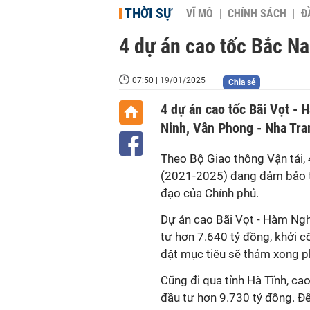
THỜI SỰ
VĨ MÔ
CHÍNH SÁCH
Đ
4 dự án cao tốc Bắc N
07:50 | 19/01/2025
Chia sẻ
4 dự án cao tốc Bãi Vọt -
Ninh, Vân Phong - Nha Tra
Theo Bộ Giao thông Vận tải,
(2021-2025) đang đảm bảo ti
đạo của Chính phủ.
Dự án cao Bãi Vọt - Hàm Ngh
tư hơn 7.640 tỷ đồng, khởi 
đặt mục tiêu sẽ thảm xong p
Cũng đi qua tỉnh Hà Tĩnh, c
đầu tư hơn 9.730 tỷ đồng. Đ