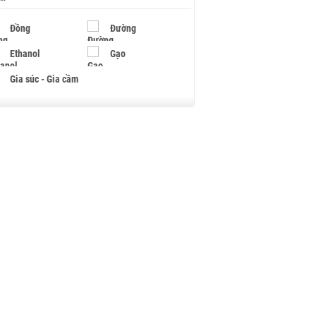
Đồng
Đường
Ethanol
Gạo
Gia súc - Gia cầm
Giấy
Gỗ
Hạt điều
Hồ tiêu - Hạt tiêu
Khí đốt
Kim loại khác
Mắc ca
Muối
Ngũ cốc
Nhựa - Hạt nhựa
Palladium
Phân bón