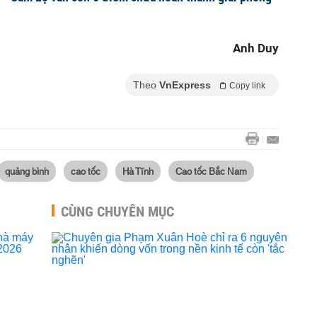
Anh Duy
Theo
VnExpress
Copy link
quảng bình
cao tốc
Hà Tĩnh
Cao tốc Bắc Nam
CÙNG CHUYÊN MỤC