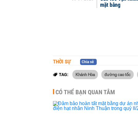
mặt bằng
THỜI SỰ
Chia sẻ
Khánh Hòa
đường cao tốc
TAG:
CÓ THỂ BẠN QUAN TÂM