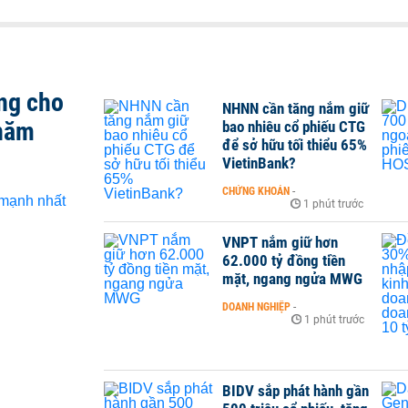
ng cho
NHNN cần tăng nắm giữ
 năm
bao nhiêu cổ phiếu CTG
để sở hữu tối thiểu 65%
VietinBank?
CHỨNG KHOÁN
-
1 phút trước
VNPT nắm giữ hơn
62.000 tỷ đồng tiền
mặt, ngang ngửa MWG
DOANH NGHIỆP
-
1 phút trước
BIDV sắp phát hành gần