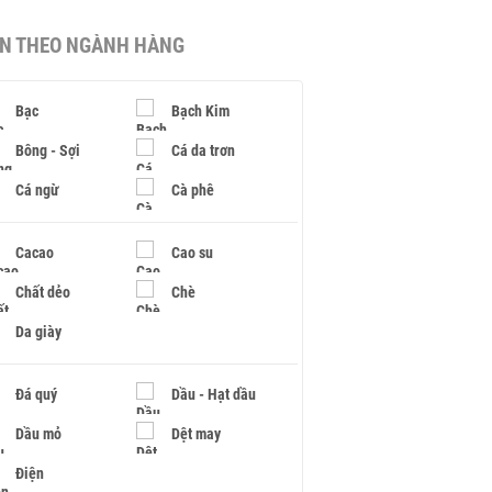
IN THEO NGÀNH HÀNG
Bạc
Bạch Kim
Bông - Sợi
Cá da trơn
Cá ngừ
Cà phê
Cacao
Cao su
Chất dẻo
Chè
Da giày
Đá quý
Dầu - Hạt dầu
Dầu mỏ
Dệt may
Điện