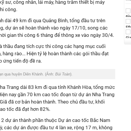
ỹ sư, công nhân, lái máy, hàng trăm thiết bị máy
hi công.
h dài 49 km đi qua Quảng Bình, tổng đầu tư trên
g, dự án sẽ hoàn thành vào ngày 17/10, song các
hời gian thi công 6 tháng để thông xe vào ngày 30/4.
à thầu đang tích cực thi công các hạng mục cuối
, hàng rào... Hiện tỷ lệ hoàn thành các gói thầu đạt
p ứng tiến độ đề ra.
ạn qua huyện Diên Khánh. (Ảnh:
Bùi Toàn
).
ha Trang dài 83 km đi qua tỉnh Khánh Hòa, tổng mức
Hiện nay gần 70 km cao tốc đoạn từ dự án Nha Trang
Giã đã cơ bản hoàn thành. Theo chủ đầu tư, khối
cao tốc đã đạt hơn 82%.
 12 dự án thành phần thuộc Dự án cao tốc Bắc Nam
kỳ, các dự án được đầu tư 4 làn xe, rộng 17 m, không