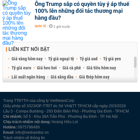
Ông Trump sắp có quyền tùy ý áp thuế
100% lên những đối tác thương mại
hàng đầu?
QUỐC TẾ
-
2 giờ trước
LIÊN KẾT NỔI BẬT
Giá vàng hôm nay
Tỷ giá ngoại tệ
Tỷ giá usd
Tỷ giá yen
Tỷ giá euro
Giá heo hơi
Giá cà phê
Giá tiêu hôm nay
Lãi suất ngân hàng
Giá xăng dầu
Giá thép hôm nay
Giá sầu riêng
Giá thịt heo
Giá gạo
Giá cao su
Best Retail Brokers
Diễn đàn đầu tư Việt Nam 2026
Trang TTĐTTH của công ty VietNewsCorp
Giấy phép số 3323/GP-TTĐT do Sở VH&TT TP.HCM cấp ngày 20/3/2026
Lầu 5 - Compa Building - 293 Điện Biên Phủ - Phường Gia Định - TP.HCM
Chi nhánh:
Số 5 - Khu 38A Trần Phú - Phường Ba Đình - TP. Hà Nội
Chịu trách nhiệm nội dung:
Hoàng Hữu Lợi
Hotline:
0975798489
Email:
info@vietnambiz.vn
Trách nhiệm về thông tin