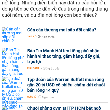
nới lỏng. Những diễn biến này đặt ra câu hỏi lớn:
dòng tiền sẽ được dẫn về đâu trong những tháng
cuối năm, và dư địa nới lỏng còn bao nhiêu?
Cán cân thương mại sắp đổi chiều?
THỜI SỰ
-
7 giờ trước
Bảo Tín Mạnh Hải lên tiếng phủ nhận
hành vi thao túng, găm hàng, đẩy giá,
trục lợi
KINH DOANH
-
3 giờ trước
Tập đoàn của Warren Buffett mua ròng
gần 20 tỷ USD cổ phiếu, chấm dứt chuỗi
bán ròng 14 quý
QUỐC TẾ
-
8 giờ trước
Chuỗi phòng gym tại TP HCM bất ngờ