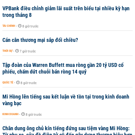
VPBank điều chỉnh giảm lãi suất trên biểu tại nhiều kỳ hạn
trong tháng 8
TÀI CHÍNH
-
8 giờ trước
Cán cân thương mại sắp đổi chiều?
THỜI SỰ
-
7 giờ trước
Tập đoàn của Warren Buffett mua ròng gần 20 tỷ USD cổ
phiếu, chấm dứt chuỗi bán ròng 14 quý
QUỐC TẾ
-
8 giờ trước
Mi Hồng lên tiếng sau kết luận về tồn tại trong kinh doanh
vàng bạc
KINH DOANH
-
8 giờ trước
Chân dung ông chủ kín tiếng đứng sau tiệm vàng Mi Hồng:
Từ phụ xe, sửa đồ điện tử cũ đến gây dựng thương hiệu hơn