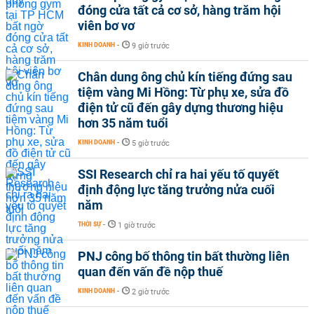
đóng cửa tất cả cơ sở, hàng trăm hội
viên bơ vơ
KINH DOANH
-
9 giờ trước
Chân dung ông chủ kín tiếng đứng sau
tiệm vàng Mi Hồng: Từ phụ xe, sửa đồ
điện tử cũ đến gây dựng thương hiệu
hơn 35 năm tuổi
KINH DOANH
-
5 giờ trước
SSI Research chỉ ra hai yếu tố quyết
định động lực tăng trưởng nửa cuối
năm
THỜI SỰ
-
1 giờ trước
PNJ công bố thông tin bất thường liên
quan đến vấn đề nộp thuế
KINH DOANH
-
2 giờ trước