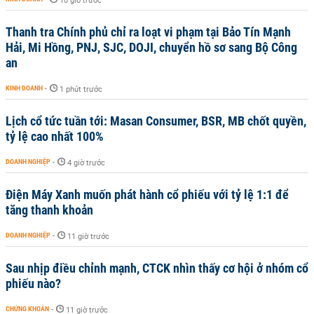
10 giờ trước
Thanh tra Chính phủ chỉ ra loạt vi phạm tại Bảo Tín Mạnh
Hải, Mi Hồng, PNJ, SJC, DOJI, chuyển hồ sơ sang Bộ Công
an
KINH DOANH
-
1 phút trước
Lịch cổ tức tuần tới: Masan Consumer, BSR, MB chốt quyền,
tỷ lệ cao nhất 100%
DOANH NGHIỆP
-
4 giờ trước
Điện Máy Xanh muốn phát hành cổ phiếu với tỷ lệ 1:1 để
tăng thanh khoản
DOANH NGHIỆP
-
11 giờ trước
Sau nhịp điều chỉnh mạnh, CTCK nhìn thấy cơ hội ở nhóm cổ
phiếu nào?
CHỨNG KHOÁN
-
11 giờ trước