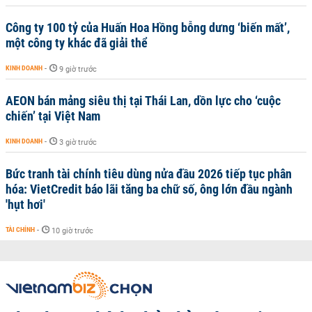
Công ty 100 tỷ của Huấn Hoa Hồng bỗng dưng ‘biến mất’,
một công ty khác đã giải thể
KINH DOANH
-
9 giờ trước
AEON bán mảng siêu thị tại Thái Lan, dồn lực cho ‘cuộc
chiến’ tại Việt Nam
KINH DOANH
-
3 giờ trước
Bức tranh tài chính tiêu dùng nửa đầu 2026 tiếp tục phân
hóa: VietCredit báo lãi tăng ba chữ số, ông lớn đầu ngành
'hụt hơi'
TÀI CHÍNH
-
10 giờ trước