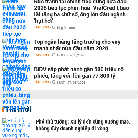
Bức tranh tài chính tiêu dùng nửa đầu
2026 tiếp tục phân hóa: VietCredit báo
lãi tăng ba chữ số, ông lớn đầu ngành
'hụt hơi'
TÀI CHÍNH
-
10 giờ trước
Top ngân hàng tăng trưởng cho vay
mạnh nhất nửa đầu năm 2026
TÀI CHÍNH
-
16:08 | 07/08/2026
BIDV sắp phát hành gần 500 triệu cổ
phiếu, tăng vốn lên gần 77.800 tỷ
TÀI CHÍNH
-
15:07 | 07/08/2026
Tin mới
Phó thủ tướng: Xử lý đến cùng vướng mắc,
không đẩy doanh nghiệp đi vòng