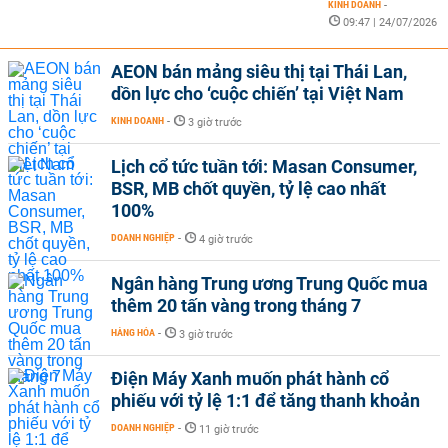
KINH DOANH
-
09:47 | 24/07/2026
AEON bán mảng siêu thị tại Thái Lan,
dồn lực cho ‘cuộc chiến’ tại Việt Nam
KINH DOANH
-
3 giờ trước
Lịch cổ tức tuần tới: Masan Consumer,
BSR, MB chốt quyền, tỷ lệ cao nhất
100%
DOANH NGHIỆP
-
4 giờ trước
Ngân hàng Trung ương Trung Quốc mua
thêm 20 tấn vàng trong tháng 7
HÀNG HÓA
-
3 giờ trước
Điện Máy Xanh muốn phát hành cổ
phiếu với tỷ lệ 1:1 để tăng thanh khoản
DOANH NGHIỆP
-
11 giờ trước