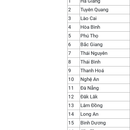
1
Hà Giang
2
Tuyên Quang
3
Lào Cai
4
Hòa Bình
5
Phú Thọ
6
Bắc Giang
7
Thái Nguyên
8
Thái Bình
9
Thanh Hoá
10
Nghệ An
11
Đà Nẵng
12
Đăk Lăk
13
Lâm Đồng
14
Long An
15
Bình Dương