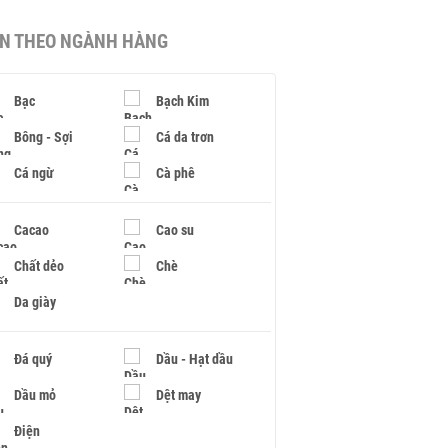
IN THEO NGÀNH HÀNG
Bạc
Bạch Kim
Bông - Sợi
Cá da trơn
Cá ngừ
Cà phê
Cacao
Cao su
Chất dẻo
Chè
Da giày
Đá quý
Dầu - Hạt dầu
Dầu mỏ
Dệt may
Điện