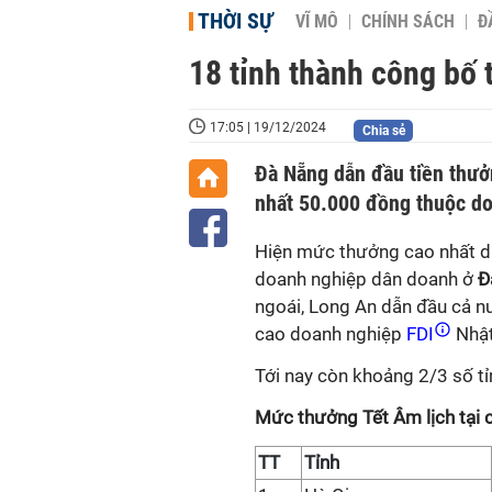
THỜI SỰ
VĨ MÔ
CHÍNH SÁCH
Đ
18 tỉnh thành công bố 
17:05 | 19/12/2024
Chia sẻ
Đà Nẵng dẫn đầu tiền thưở
nhất 50.000 đồng thuộc doa
Hiện mức thưởng cao nhất dị
doanh nghiệp dân doanh ở
Đ
ngoái, Long An dẫn đầu cả nư
cao doanh nghiệp
FDI
Nhật
Tới nay còn khoảng 2/3 số t
Mức thưởng Tết Âm lịch tại 
TT
Tỉnh