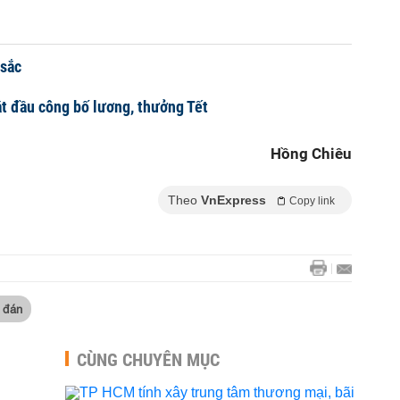
 sắc
ắt đầu công bố lương, thưởng Tết
Hồng Chiêu
Theo
VnExpress
Copy link
 đán
CÙNG CHUYÊN MỤC