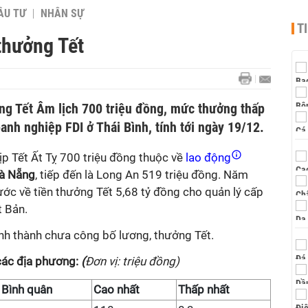
ẦU TƯ
NHÂN SỰ
T
thưởng Tết
ng Tết Âm lịch 700 triệu đồng, mức thưởng thấp
nh nghiệp FDI ở Thái Bình, tính tới ngày 19/12.
p Tết Ất Tỵ 700 triệu đồng thuộc về
lao động
à Nẵng
, tiếp đến là Long An 519 triệu đồng. Năm
ớc về tiền thưởng Tết 5,68 tỷ đồng cho quản lý cấp
 Bản.
ỉnh thành chưa công bố lương, thưởng Tết.
các địa phương:
(
Đơn vị: triệu đồng)
Bình quân
Cao nhất
Thấp nhất