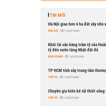
TIN MỚI
Hà Nội giao hơn 6 ha đất xây nhà 
NHÀ ĐẤT
-
1 phút trước
Khối tài sản hàng trăm tỷ của Huấ
tỷ đến vườn tùng Nhật đắt đỏ
KINH DOANH
-
1 phút trước
TP HCM tính xây trung tâm thương
THỜI SỰ
-
1 phút trước
Chuyên gia hiến kế tái thiết sông
THỜI SỰ
-
1 phút trước