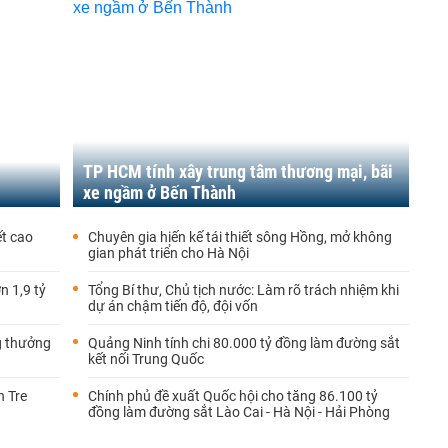
TP HCM tính xây trung tâm thương mại, bãi
xe ngầm ở Bến Thành
ết cao
Chuyên gia hiến kế tái thiết sông Hồng, mở không
gian phát triển cho Hà Nội
n 1,9 tỷ
Tổng Bí thư, Chủ tịch nước: Làm rõ trách nhiệm khi
dự án chậm tiến độ, đội vốn
g thưởng
Quảng Ninh tính chi 80.000 tỷ đồng làm đường sắt
kết nối Trung Quốc
n Tre
Chính phủ đề xuất Quốc hội cho tăng 86.100 tỷ
đồng làm đường sắt Lào Cai - Hà Nội - Hải Phòng