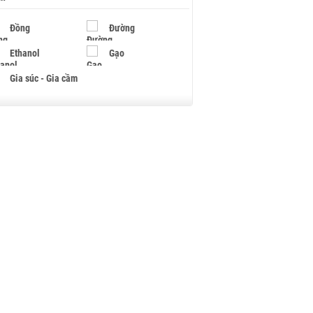
Đồng
Đường
Ethanol
Gạo
Gia súc - Gia cầm
Giấy
Gỗ
Hạt điều
Hồ tiêu - Hạt tiêu
Khí đốt
Kim loại khác
Mắc ca
Muối
Ngũ cốc
Nhựa - Hạt nhựa
Palladium
Phân bón