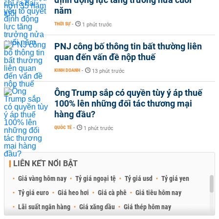
năm
THỜI SỰ
-
1 phút trước
PNJ công bố thông tin bất thường liên
quan đến vấn đề nộp thuế
KINH DOANH
-
13 phút trước
Ông Trump sắp có quyền tùy ý áp thuế
100% lên những đối tác thương mại
hàng đầu?
QUỐC TẾ
-
1 phút trước
LIÊN KẾT NỔI BẬT
Giá vàng hôm nay
Tỷ giá ngoại tệ
Tỷ giá usd
Tỷ giá yen
Tỷ giá euro
Giá heo hơi
Giá cà phê
Giá tiêu hôm nay
Lãi suất ngân hàng
Giá xăng dầu
Giá thép hôm nay