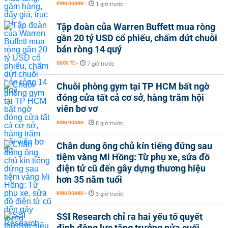
KINH DOANH
-
1 giờ trước
Tập đoàn của Warren Buffett mua ròng
gần 20 tỷ USD cổ phiếu, chấm dứt chuỗi
bán ròng 14 quý
QUỐC TẾ
-
7 giờ trước
Chuỗi phòng gym tại TP HCM bất ngờ
đóng cửa tất cả cơ sở, hàng trăm hội
viên bơ vơ
KINH DOANH
-
8 giờ trước
Chân dung ông chủ kín tiếng đứng sau
tiệm vàng Mi Hồng: Từ phụ xe, sửa đồ
điện tử cũ đến gây dựng thương hiệu
hơn 35 năm tuổi
KINH DOANH
-
3 giờ trước
SSI Research chỉ ra hai yếu tố quyết
định động lực tăng trưởng nửa cuối