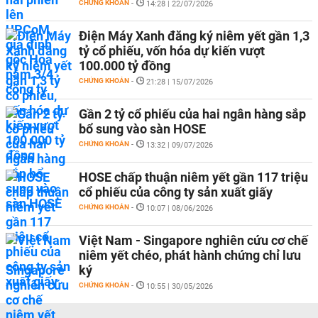
CHỨNG KHOÁN
-
14:28 | 22/07/2026
Điện Máy Xanh đăng ký niêm yết gần 1,3
tỷ cổ phiếu, vốn hóa dự kiến vượt
100.000 tỷ đồng
CHỨNG KHOÁN
-
21:28 | 15/07/2026
Gần 2 tỷ cổ phiếu của hai ngân hàng sắp
bổ sung vào sàn HOSE
CHỨNG KHOÁN
-
13:32 | 09/07/2026
HOSE chấp thuận niêm yết gần 117 triệu
cổ phiếu của công ty sản xuất giấy
CHỨNG KHOÁN
-
10:07 | 08/06/2026
Việt Nam - Singapore nghiên cứu cơ chế
niêm yết chéo, phát hành chứng chỉ lưu
ký
CHỨNG KHOÁN
-
10:55 | 30/05/2026