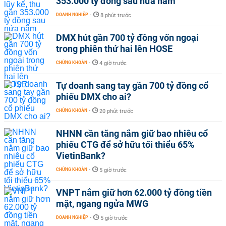
353.000 tỷ đồng sau nửa năm
DOANH NGHIỆP
-
8 phút trước
DMX hút gần 700 tỷ đồng vốn ngoại
trong phiên thứ hai lên HOSE
CHỨNG KHOÁN
-
4 giờ trước
Tự doanh sang tay gần 700 tỷ đồng cổ
phiếu DMX cho ai?
CHỨNG KHOÁN
-
20 phút trước
NHNN cần tăng nắm giữ bao nhiêu cổ
phiếu CTG để sở hữu tối thiểu 65%
VietinBank?
CHỨNG KHOÁN
-
5 giờ trước
VNPT nắm giữ hơn 62.000 tỷ đồng tiền
mặt, ngang ngửa MWG
DOANH NGHIỆP
-
5 giờ trước