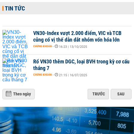
TIN TỨC
VN30-Index vượt 2.000 điểm, VIC và TCB
củng cố vị thế dẫn dắt nhóm vốn hóa lớn
CHỨNG KHOÁN
-
16:23 | 13/10/2025
Rổ VN30 thêm DGC, loại BVH trong kỳ cơ cấu
tháng 7
CHỨNG KHOÁN
-
21:15 | 16/07/2025
Theo ngày
TRƯỚC
SAU