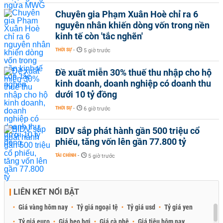
Chuyên gia Phạm Xuân Hoè chỉ ra 6
nguyên nhân khiến dòng vốn trong nền
kinh tế còn 'tắc nghẽn'
THỜI SỰ
-
5 giờ trước
Đề xuất miễn 30% thuế thu nhập cho hộ
kinh doanh, doanh nghiệp có doanh thu
dưới 10 tỷ đồng
THỜI SỰ
-
6 giờ trước
BIDV sắp phát hành gần 500 triệu cổ
phiếu, tăng vốn lên gần 77.800 tỷ
TÀI CHÍNH
-
5 giờ trước
LIÊN KẾT NỔI BẬT
Giá vàng hôm nay
Tỷ giá ngoại tệ
Tỷ giá usd
Tỷ giá yen
Tỷ giá euro
Giá heo hơi
Giá cà phê
Giá tiêu hôm nay