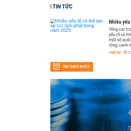
TIN TỨC
Nhiều yếu 
Tổng cục tr
yếu tố có th
một số quốc 
rộng; cạnh 
THỜI SỰ
-
2
TÌM THEO NGÀY