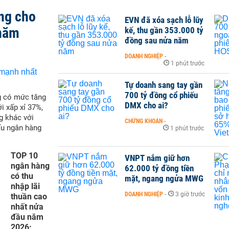
ng cho
EVN đã xóa sạch lỗ lũy
 năm
kế, thu gần 353.000 tỷ
đồng sau nửa năm
DOANH NGHIỆP
-
1 phút trước
Tự doanh sang tay gần
700 tỷ đồng cổ phiếu
g có mức tăng
DMX cho ai?
i xấp xỉ 37%,
g khác với
CHỨNG KHOÁN
-
ấu ngân hàng
1 phút trước
TOP 10
VNPT nắm giữ hơn
ngân hàng
62.000 tỷ đồng tiền
có thu
mặt, ngang ngửa MWG
nhập lãi
DOANH NGHIỆP
-
3 giờ trước
thuần cao
nhất nửa
đầu năm
2026: