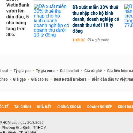
VietinBank
Đề xuất miễn 30% thuế
vươn lên
thu nhập cho hộ kinh
dẫn đầu, 5
doanh, doanh nghiệp có
nhà băng
doanh thu dưới 10 tỷ
tăng trên
đồng
30%
THỜI SỰ
-
4 giờ trước
á usd
Tỷ giá yen
Tỷ giá euro
Giá heo hơi
Giá cà phê
Giá tiêu hôm n
t heo
Giá gạo
Giá cao su
Best Retail Brokers
Diễn đàn đầu tư Việt N
ỐC TẾ
TÀI CHÍNH
NHÀ ĐẤT
CHỨNG KHOÁN
DOANH NGHIỆP
KINH DO
P.HCM cấp ngày 20/3/2026
 - Phường Gia Định - TP.HCM
 Ba Đình - TP. Hà Nội