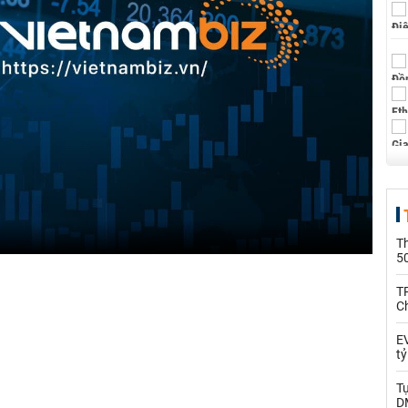
T
5
T
C
EV
t
T
D