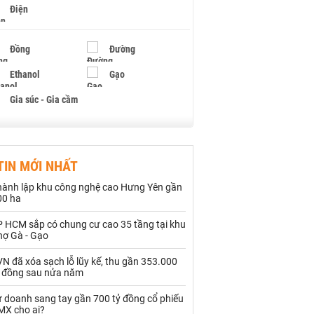
Điện
Đồng
Đường
Ethanol
Gạo
Gia súc - Gia cầm
Giấy
Gỗ
TIN MỚI NHẤT
Hạt điều
Hồ tiêu - Hạt tiêu
hành lập khu công nghệ cao Hưng Yên gần
Khí đốt
00 ha
P HCM sắp có chung cư cao 35 tầng tại khu
Kim loại khác
Mắc ca
hợ Gà - Gạo
Muối
Ngũ cốc
N đã xóa sạch lỗ lũy kế, thu gần 353.000
ỷ đồng sau nửa năm
Nhựa - Hạt nhựa
ự doanh sang tay gần 700 tỷ đồng cổ phiếu
MX cho ai?