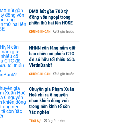
DMX hút gần 700 tỷ
đồng vốn ngoại trong
phiên thứ hai lên HOSE
CHỨNG KHOÁN
-
3 giờ trước
NHNN cần tăng nắm giữ
bao nhiêu cổ phiếu CTG
để sở hữu tối thiểu 65%
VietinBank?
CHỨNG KHOÁN
-
3 giờ trước
Chuyên gia Phạm Xuân
Hoè chỉ ra 6 nguyên
nhân khiến dòng vốn
trong nền kinh tế còn
'tắc nghẽn'
THỜI SỰ
-
3 giờ trước