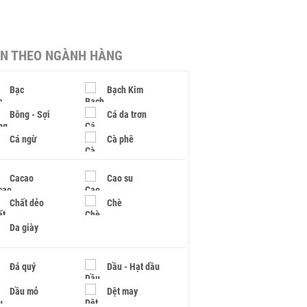
IN THEO NGÀNH HÀNG
Bạc
Bạch Kim
Bông - Sợi
Cá da trơn
Cá ngừ
Cà phê
Cacao
Cao su
Chất dẻo
Chè
Da giày
Đá quý
Dầu - Hạt dầu
Dầu mỏ
Dệt may