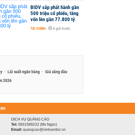
BIDV sắp phát hành gần
500 triệu cổ phiếu, tăng
vốn lên gần 77.800 tỷ
TÀI CHÍNH
-
4 giờ trước
ay
Lãi suất ngân hàng
Giá xăng dầu
am 2026
ANH
DỊCH VỤ QUẢNG CÁO
Tel:
0931589222 (Ms Ngọc)
Email:
quangcao@vietnambiz.vn