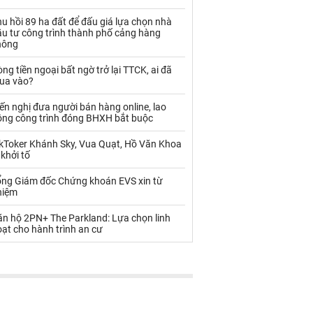
Palladium
Phân bón
u hồi 89 ha đất để đấu giá lựa chọn nhà
Rau - Củ -Quả
Sắt thép
ầu tư công trình thành phố cảng hàng
hông
Sữa
ng tiền ngoại bất ngờ trở lại TTCK, ai đã
ua vào?
Than
Thức ăn chăn nuôi
ến nghị đưa người bán hàng online, lao
ộng công trình đóng BHXH bắt buộc
Thủy hải sản khác
Tôm
ikToker Khánh Sky, Vua Quạt, Hồ Văn Khoa
Vàng
 khởi tố
ổng Giám đốc Chứng khoán EVS xin từ
VLXD khác
Xăng dầu
hiệm
Xi măng - Clynker
ăn hộ 2PN+ The Parkland: Lựa chọn linh
ạt cho hành trình an cư