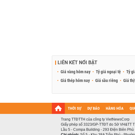
LIÊN KẾT NỔI BẬT
Giá vàng hôm nay
Tỷ giá ngoại tệ
Tỷ gi
Giá thép hôm nay
Giá sầu riêng
Giá thị
THỜI SỰ
DỰ BÁO
HÀNG HÓA
QU
Trang TTĐTTH của công ty VietNewsCorp
Giấy phép số 3323/GP-TTĐT do Sở VH&TT T
Lầu 5 - Compa Building - 293 Điện Biên Phủ
Chi nhánh:
Số 5 - Khu 38A Trần Phú - Phường