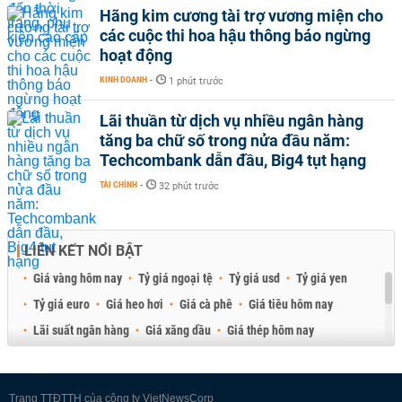
Hãng kim cương tài trợ vương miện cho
các cuộc thi hoa hậu thông báo ngừng
hoạt động
KINH DOANH
-
1 phút trước
Lãi thuần từ dịch vụ nhiều ngân hàng
tăng ba chữ số trong nửa đầu năm:
Techcombank dẫn đầu, Big4 tụt hạng
TÀI CHÍNH
-
32 phút trước
LIÊN KẾT NỔI BẬT
Giá vàng hôm nay
Tỷ giá ngoại tệ
Tỷ giá usd
Tỷ giá yen
Tỷ giá euro
Giá heo hơi
Giá cà phê
Giá tiêu hôm nay
Lãi suất ngân hàng
Giá xăng dầu
Giá thép hôm nay
Giá sầu riêng
Giá thịt heo
Giá gạo
Giá cao su
Best Retail Brokers
Diễn đàn đầu tư Việt Nam 2026
Trang TTĐTTH của công ty VietNewsCorp