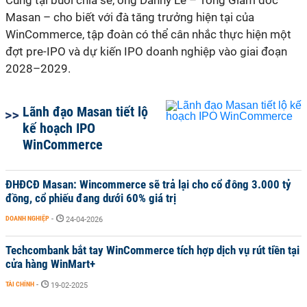
Cũng tại buổi chia sẻ, ông Danny Le – Tổng Giám đốc
Masan – cho biết với đà tăng trưởng hiện tại của
WinCommerce, tập đoàn có thể cân nhắc thực hiện một
đợt pre-IPO và dự kiến IPO doanh nghiệp vào giai đoạn
2028–2029.
Lãnh đạo Masan tiết lộ
kế hoạch IPO
WinCommerce
ĐHĐCĐ Masan: Wincommerce sẽ trả lại cho cổ đông 3.000 tỷ
đồng, cổ phiếu đang dưới 60% giá trị
DOANH NGHIỆP
-
24-04-2026
Techcombank bắt tay WinCommerce tích hợp dịch vụ rút tiền tại
cửa hàng WinMart+
TÀI CHÍNH
-
19-02-2025