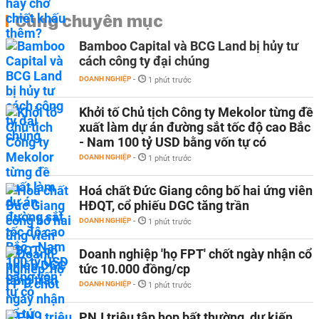
Cùng chuyên mục
Bamboo Capital và BCG Land bị hủy tư
cách công ty đại chúng
DOANH NGHIỆP
-
1 phút trước
Khởi tố Chủ tịch Công ty Mekolor từng đề
xuất làm dự án đường sắt tốc độ cao Bắc
- Nam 100 tỷ USD bằng vốn tự có
DOANH NGHIỆP
-
1 phút trước
Hoá chất Đức Giang công bố hai ứng viên
HĐQT, cổ phiếu DGC tăng trần
DOANH NGHIỆP
-
1 phút trước
Doanh nghiệp 'họ FPT' chốt ngày nhận cổ
tức 10.000 đồng/cp
DOANH NGHIỆP
-
1 phút trước
PNJ triệu tập họp bất thường, dự kiến