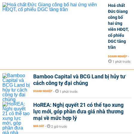
Hoá chất
Đức Giang
công bố
hai ứng
viên HĐQT,
cổ phiếu
DGC tăng
trần
DOANH NGHIỆP
-
1 phút trước
Bamboo Capital và BCG Land bị hủy tư
cách công ty đại chúng
DOANH NGHIỆP
-
1 phút trước
HoREA: Nghị quyết 21 có thể tạo xung
lực mới, góp phần đưa giá nhà thương
mại về mức hợp lý
NHÀ ĐẤT
-
2 giờ trước