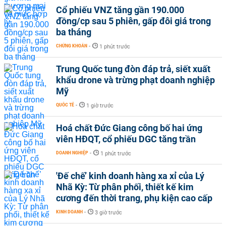
Cổ phiếu VNZ tăng gần 190.000
đồng/cp sau 5 phiên, gấp đôi giá trong
ba tháng
CHỨNG KHOÁN
-
1 phút trước
Trung Quốc tung đòn đáp trả, siết xuất
khẩu drone và trừng phạt doanh nghiệp
Mỹ
QUỐC TẾ
-
1 giờ trước
Hoá chất Đức Giang công bố hai ứng
viên HĐQT, cổ phiếu DGC tăng trần
DOANH NGHIỆP
-
1 phút trước
'Đế chế’ kinh doanh hàng xa xỉ của Lý
Nhã Kỳ: Từ phân phối, thiết kế kim
cương đến thời trang, phụ kiện cao cấp
KINH DOANH
-
3 giờ trước