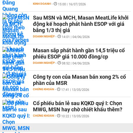
KINH DOANH
-
15:00 | 16/07/2026
Sau MSN và MCH, Masan MeatLife khởi
động kế hoạch phát hành ESOP với giá
bằng 1/3 thị giá
DOANH NGHIỆP
-
14:01 | 04/06/2026
Masan sắp phát hành gần 14,5 triệu cổ
phiếu ESOP giá 10.000 đồng/cp
DOANH NGHIỆP
-
08:52 | 04/06/2026
Công ty con của Masan bán xong 2% cổ
phần của MSR
CHỨNG KHOÁN
-
17:41 | 13/05/2026
Cổ phiếu bán lẻ sau KQKD quý I: Chọn
MWG, MSN hay chờ chiết khấu thêm?
CHỨNG KHOÁN
-
10:22 | 13/05/2026