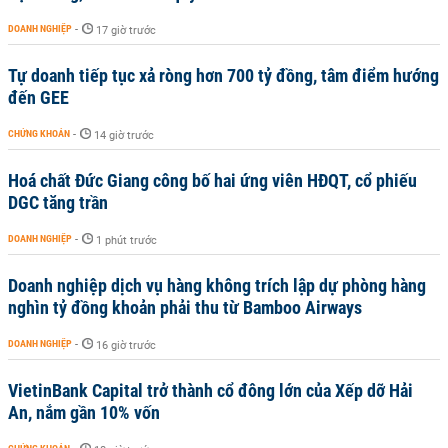
DOANH NGHIỆP
-
17 giờ trước
Tự doanh tiếp tục xả ròng hơn 700 tỷ đồng, tâm điểm hướng
đến GEE
CHỨNG KHOÁN
-
14 giờ trước
Hoá chất Đức Giang công bố hai ứng viên HĐQT, cổ phiếu
DGC tăng trần
DOANH NGHIỆP
-
1 phút trước
Doanh nghiệp dịch vụ hàng không trích lập dự phòng hàng
nghìn tỷ đồng khoản phải thu từ Bamboo Airways
DOANH NGHIỆP
-
16 giờ trước
VietinBank Capital trở thành cổ đông lớn của Xếp dỡ Hải
An, nắm gần 10% vốn