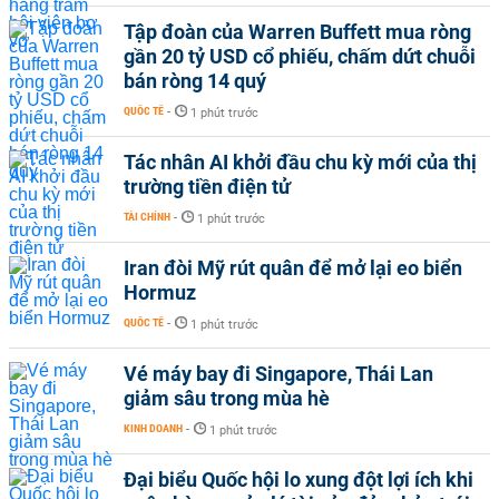
Tập đoàn của Warren Buffett mua ròng
gần 20 tỷ USD cổ phiếu, chấm dứt chuỗi
bán ròng 14 quý
QUỐC TẾ
-
1 phút trước
Tác nhân AI khởi đầu chu kỳ mới của thị
trường tiền điện tử
TÀI CHÍNH
-
1 phút trước
Iran đòi Mỹ rút quân để mở lại eo biển
Hormuz
QUỐC TẾ
-
1 phút trước
Vé máy bay đi Singapore, Thái Lan
giảm sâu trong mùa hè
KINH DOANH
-
1 phút trước
Đại biểu Quốc hội lo xung đột lợi ích khi