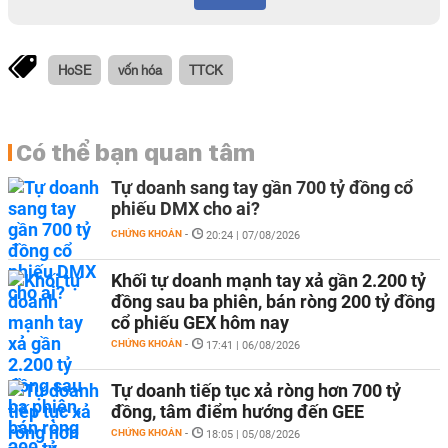
HoSE
vốn hóa
TTCK
Có thể bạn quan tâm
Tự doanh sang tay gần 700 tỷ đồng cổ
phiếu DMX cho ai?
CHỨNG KHOÁN
-
20:24 | 07/08/2026
Khối tự doanh mạnh tay xả gần 2.200 tỷ
đồng sau ba phiên, bán ròng 200 tỷ đồng
cổ phiếu GEX hôm nay
CHỨNG KHOÁN
-
17:41 | 06/08/2026
Tự doanh tiếp tục xả ròng hơn 700 tỷ
đồng, tâm điểm hướng đến GEE
CHỨNG KHOÁN
-
18:05 | 05/08/2026