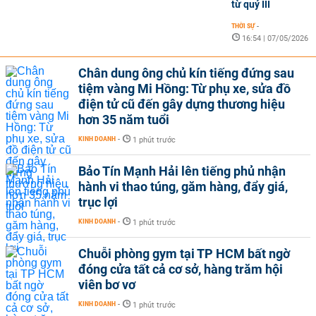
từ quý III
THỜI SỰ
-
16:54 | 07/05/2026
Chân dung ông chủ kín tiếng đứng sau
tiệm vàng Mi Hồng: Từ phụ xe, sửa đồ
điện tử cũ đến gây dựng thương hiệu
hơn 35 năm tuổi
KINH DOANH
-
1 phút trước
Bảo Tín Mạnh Hải lên tiếng phủ nhận
hành vi thao túng, găm hàng, đẩy giá,
trục lợi
KINH DOANH
-
1 phút trước
Chuỗi phòng gym tại TP HCM bất ngờ
đóng cửa tất cả cơ sở, hàng trăm hội
viên bơ vơ
KINH DOANH
-
1 phút trước