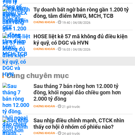
Tự doanh bất ngờ bán ròng gần 1.200 tỷ
đồng, tâm điểm MWG, MCH, TCB
CHỨNG KHOÁN
-
19:40 | 04/08/2026
HOSE liệt kê 57 mã không đủ điều kiện
ký quỹ, có DGC và HVN
CHỨNG KHOÁN
-
16:03 | 04/08/2026
Cùng chuyên mục
Sau tháng 7 bán ròng hơn 12.000 tỷ
đồng, khối ngoại đảo chiều gom hơn
2.000 tỷ đồng
CHỨNG KHOÁN
-
21 giờ trước
Sau nhịp điều chỉnh mạnh, CTCK nhìn
thấy cơ hội ở nhóm cổ phiếu nào?
CHỨNG KHOÁN
-
24 giờ trước