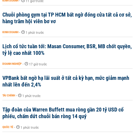
KINH DOANH
-
11 giờ trước
Chuỗi phòng gym tại TP HCM bất ngờ đóng cửa tất cả cơ sở,
hàng trăm hội viên bơ vơ
KINH DOANH
-
1 phút trước
Lịch cổ tức tuần tới: Masan Consumer, BSR, MB chốt quyền,
tỷ lệ cao nhất 100%
DOANH NGHIỆP
-
17 giờ trước
VPBank bất ngờ hạ lãi suất ở tất cả kỳ hạn, mức giảm mạnh
nhất lên đến 2,4%
TÀI CHÍNH
-
1 phút trước
Tập đoàn của Warren Buffett mua ròng gần 20 tỷ USD cổ
phiếu, chấm dứt chuỗi bán ròng 14 quý
QUỐC TẾ
-
1 phút trước