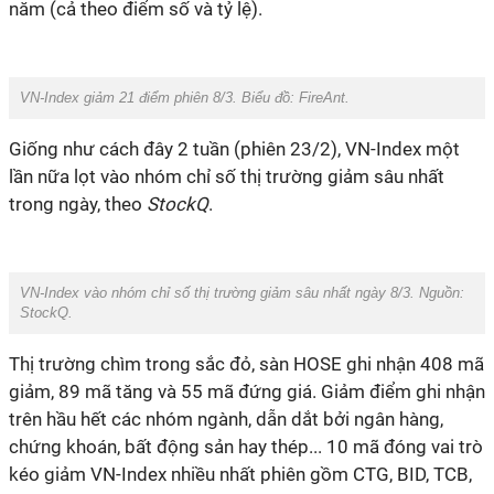
năm (cả theo điểm số và tỷ lệ).
VN-Index giảm 21 điểm phiên 8/3. Biểu đồ: FireAnt.
Giống như cách đây 2 tuần (phiên 23/2), VN-Index một
lần nữa lọt vào nhóm chỉ số thị trường giảm sâu nhất
trong ngày, theo
StockQ
.
VN-Index vào nhóm chỉ số thị trường giảm sâu nhất ngày 8/3. Nguồn:
StockQ.
Thị trường chìm trong sắc đỏ, sàn HOSE ghi nhận 408 mã
giảm, 89 mã tăng và 55 mã đứng giá.
Giảm điểm ghi nhận
trên hầu hết các nhóm ngành, dẫn dắt bởi ngân hàng,
chứng khoán, bất động sản hay thép... 10 mã đóng vai trò
kéo giảm VN-Index nhiều nhất phiên gồm CTG, BID, TCB,