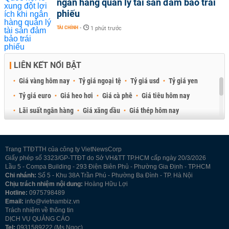
ngân hàng quản lý tài sản đảm bảo trái
phiếu
TÀI CHÍNH
-
1 phút trước
LIÊN KẾT NỔI BẬT
Giá vàng hôm nay
Tỷ giá ngoại tệ
Tỷ giá usd
Tỷ giá yen
Tỷ giá euro
Giá heo hơi
Giá cà phê
Giá tiêu hôm nay
Lãi suất ngân hàng
Giá xăng dầu
Giá thép hôm nay
Giá sầu riêng
Giá thịt heo
Giá gạo
Giá cao su
Best Retail Brokers
Diễn đàn đầu tư Việt Nam 2026
Trang TTĐTTH của công ty VietNewsCorp
Giấy phép số 3323/GP-TTĐT do Sở VH&TT TP.HCM cấp ngày 20/3/2026
Lầu 5 - Compa Building - 293 Điện Biên Phủ - Phường Gia Định - TP.HCM
Chi nhánh:
Số 5 - Khu 38A Trần Phú - Phường Ba Đình - TP. Hà Nội
Chịu trách nhiệm nội dung:
Hoàng Hữu Lợi
Hotline:
0975798489
Email:
info@vietnambiz.vn
Trách nhiệm về thông tin
DỊCH VỤ QUẢNG CÁO
Tel:
0931589222 (Ms Ngọc)