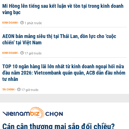
Mi Hồng lên tiếng sau kết luận về tồn tại trong kinh doanh
vàng bạc
KINH DOANH
-
1 phút trước
AEON bán mảng siêu thị tại Thái Lan, dồn lực cho ‘cuộc
chiến’ tại Việt Nam
KINH DOANH
-
17 giờ trước
TOP 10 ngân hàng lãi lớn nhất từ kinh doanh ngoại hối nửa
đầu năm 2026: Vietcombank quán quân, ACB dẫn đầu nhóm
tư nhân
TÀI CHÍNH
-
17 giờ trước
Cán cân thương mại sắp đổi chiều?