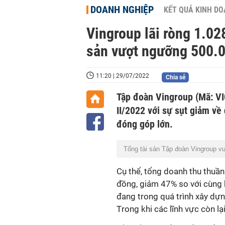
DOANH NGHIỆP
KẾT QUẢ KINH D
Vingroup lãi ròng 1.02
sản vượt ngưỡng 500.0
11:20 | 29/07/2022
Chia sẻ
Tập đoàn Vingroup (Mã: VI
II/2022 với sự sụt giảm v
đóng góp lớn.
Tổng tài sản Tập đoàn Vingroup vư
Cụ thể, t
ổng doanh thu thuần
đồng, giảm 47% so với cùng 
đang trong quá trình xây dự
T
rong khi các lĩnh vực còn lạ