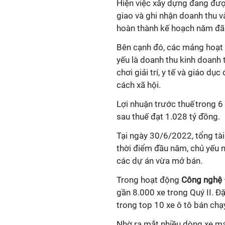
Hiện việc xây dựng đang đượ
giao và ghi nhận doanh thu 
hoàn thành kế hoạch năm đã
Bên cạnh đó, các mảng hoạt 
yếu là doanh thu kinh doanh t
chơi giải trí, y tế và giáo d
cách xã hội.
Lợi nhuận trước thuế trong 6
sau thuế đạt 1.028 tỷ đồng.
Tại ngày 30
/
6
/
2022, tổng tà
thời điểm đầu năm
, chủ yếu
các dự án vừa mở bán.
Trong hoạt động
Công nghệ 
gần 8
.000
xe trong Quý II. Đ
trong top 10 xe ô tô bán chạ
Nhờ ra mắt nhiều dòng xe má