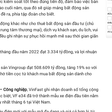
c kiểm soát tốt theo đúng tiến độ, đảm bảo việc bàn
vào cuối năm, qua đó sẽ giúp mảng bất động sản
 đề ra
, phía tập đoàn cho biết.
động khác như cho thuê bất động sản đầu tư (chủ
rung tâm thương mại), dịch vụ khách sạn, du lịch, vui
ục đều ghi nhận sự phục hồi mạnh mẽ sau thời gian giãn
 tháng đầu năm 2022 đạt 3.334 tỷ đồng, và lợi nhuận
i sản Vingroup đạt 508.609 tỷ đồng, tăng 19% so với
 nhờ tiền cọc từ khách mua bất động sản dành cho
– Công nghiệp
, VinFast ghi nhận doanh số tổng cộng
ặc biệt, VF e34 đã trở thành mẫu xe điện đầu tiên nằm
y nhất tháng 6 tại Việt Nam.
y điện mới với mẫu mã đa dạng và giá cả hợp lý, từ