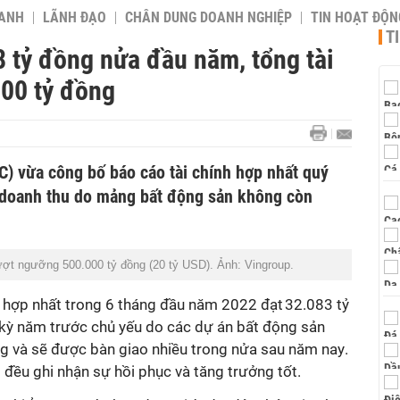
OANH
LÃNH ĐẠO
CHÂN DUNG DOANH NGHIỆP
TIN HOẠT ĐỘN
T
8 tỷ đồng nửa đầu năm, tổng tài
00 tỷ đồng
C) vừa công bố báo cáo tài chính hợp nhất quý
ề doanh thu do mảng bất động sản không còn
ợt ngưỡng 500.000 tỷ đồng (20 tỷ USD). Ảnh: Vingroup.
 hợp nhất trong 6 tháng đầu năm 2022 đạt 32.083 tỷ
kỳ năm trước chủ yếu do các dự án bất động sản
ng và sẽ được bàn giao nhiều trong nửa sau năm nay
.
i đều ghi nhận sự hồi phục và tăng trưởng tốt.