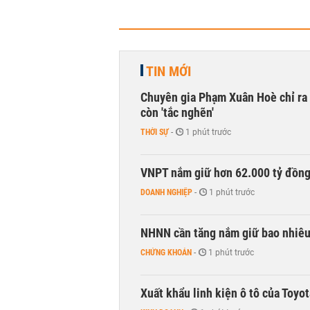
TIN MỚI
Chuyên gia Phạm Xuân Hoè chỉ ra 
còn 'tắc nghẽn'
THỜI SỰ
-
1 phút trước
VNPT nắm giữ hơn 62.000 tỷ đồn
DOANH NGHIỆP
-
1 phút trước
NHNN cần tăng nắm giữ bao nhiêu
CHỨNG KHOÁN
-
1 phút trước
Xuất khẩu linh kiện ô tô của Toyo