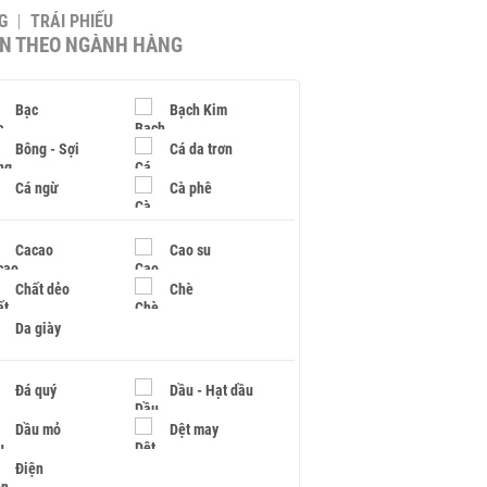
G
TRÁI PHIẾU
IN THEO NGÀNH HÀNG
Bạc
Bạch Kim
Bông - Sợi
Cá da trơn
Cá ngừ
Cà phê
Cacao
Cao su
Chất dẻo
Chè
Da giày
Đá quý
Dầu - Hạt dầu
Dầu mỏ
Dệt may
Điện