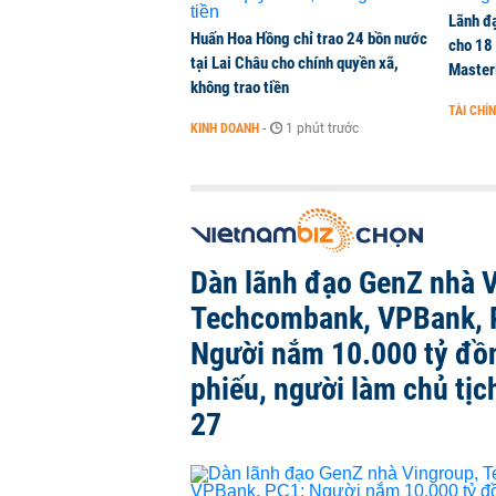
Lãnh đạ
Huấn Hoa Hồng chỉ trao 24 bồn nước
cho 18
tại Lai Châu cho chính quyền xã,
Master
không trao tiền
TÀI CHÍ
KINH DOANH
-
1 phút trước
Dàn lãnh đạo GenZ nhà V
Techcombank, VPBank, 
Người nắm 10.000 tỷ đồ
phiếu, người làm chủ tịch
27