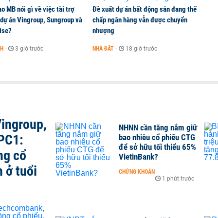
o MB nói gì về việc tài trợ
Đề xuất dự án bất động sản đang thế
 dự án Vingroup, Sungroup và
chấp ngân hàng vẫn được chuyển
ise?
nhượng
NH
-
3 giờ trước
NHÀ ĐẤT
-
18 giờ trước
ingroup,
NHNN cần tăng nắm giữ
PC1:
bao nhiêu cổ phiếu CTG
để sở hữu tối thiểu 65%
ng cổ
VietinBank?
 ở tuổi
CHỨNG KHOÁN
-
1 phút trước