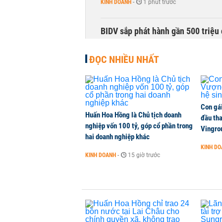
KINH DOANH
-
1 phút trước
BIDV sắp phát hành gần 500 triệu 
TÀI CHÍNH
-
1 phút trước
ĐỌC NHIỀU NHẤT
Con gá
Huấn Hoa Hồng là Chủ tịch doanh
đầu tha
nghiệp vốn 100 tỷ, góp cổ phần trong
Vingro
hai doanh nghiệp khác
KINH D
KINH DOANH
-
15 giờ trước