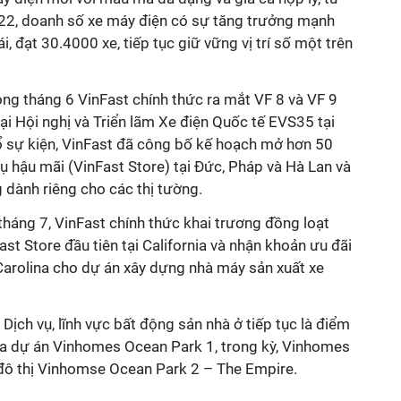
22, doanh số xe máy điện có sự tăng trưởng
mạnh
i, đạt 30
.
4
000
xe, tiếp tục giữ vững vị trí số một trên
rong tháng 6 VinFast chính thức ra mắt VF 8 và VF 9
tại Hội nghị và Triển lãm Xe điện Quốc tế EVS35 tại
ổ sự kiện, VinFast đã công bố kế hoạch mở hơn 50
ụ hậu mãi (VinFast Store) tại Đức, Pháp và Hà Lan và
 dành riêng cho các thị tường.
 tháng 7, VinFast chính thức khai trương đồng loạt
st Store đầu tiên tại California và nhận khoản ưu đãi
Carolina cho dự án xây dựng nhà máy sản xuất xe
 Dịch vụ
, lĩnh vực
b
ất động sản nhà ở
tiếp tục là điểm
ủa dự án Vinhomes Ocean Park 1, trong kỳ, Vinhomes
 đô thị Vinhomse Ocean Park 2 – The Empire.