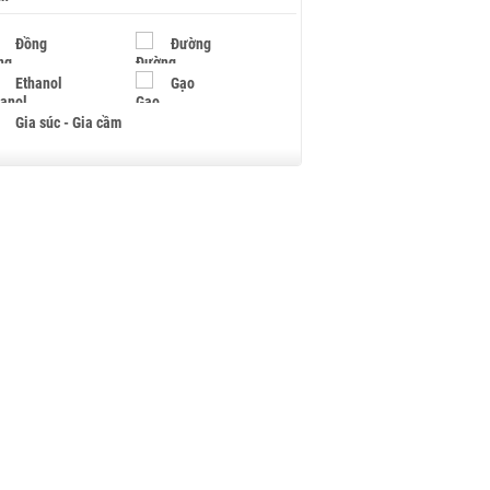
Đồng
Đường
Ethanol
Gạo
Gia súc - Gia cầm
Giấy
Gỗ
Hạt điều
Hồ tiêu - Hạt tiêu
Khí đốt
Kim loại khác
Mắc ca
Muối
Ngũ cốc
Nhựa - Hạt nhựa
Palladium
Phân bón