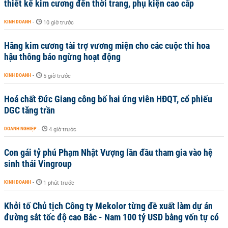
thiết kế kim cương đến thời trang, phụ kiện cao cấp
KINH DOANH
-
10 giờ trước
Hãng kim cương tài trợ vương miện cho các cuộc thi hoa
hậu thông báo ngừng hoạt động
KINH DOANH
-
5 giờ trước
Hoá chất Đức Giang công bố hai ứng viên HĐQT, cổ phiếu
DGC tăng trần
DOANH NGHIỆP
-
4 giờ trước
Con gái tỷ phú Phạm Nhật Vượng lần đầu tham gia vào hệ
sinh thái Vingroup
KINH DOANH
-
1 phút trước
Khởi tố Chủ tịch Công ty Mekolor từng đề xuất làm dự án
đường sắt tốc độ cao Bắc - Nam 100 tỷ USD bằng vốn tự có