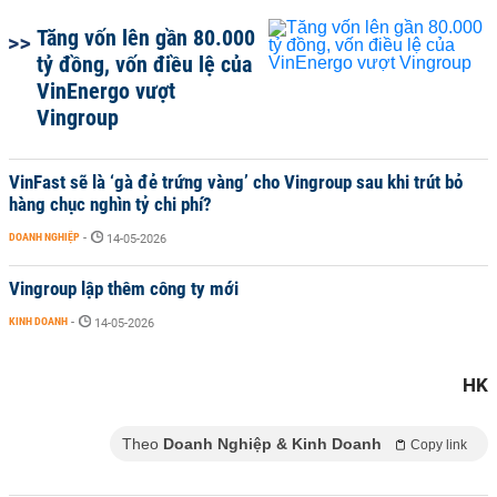
Tăng vốn lên gần 80.000
tỷ đồng, vốn điều lệ của
VinEnergo vượt
Vingroup
VinFast sẽ là ‘gà đẻ trứng vàng’ cho Vingroup sau khi trút bỏ
hàng chục nghìn tỷ chi phí?
DOANH NGHIỆP
-
14-05-2026
Vingroup lập thêm công ty mới
KINH DOANH
-
14-05-2026
HK
Theo
Doanh Nghiệp & Kinh Doanh
Copy link