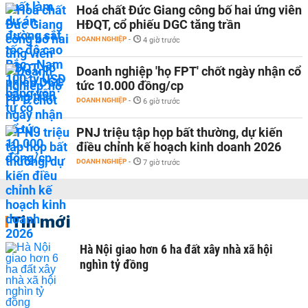
Hoá chất Đức Giang công bố hai ứng viên
HĐQT, cổ phiếu DGC tăng trần
DOANH NGHIỆP
-
4 giờ trước
Doanh nghiệp 'họ FPT' chốt ngày nhận cổ
tức 10.000 đồng/cp
DOANH NGHIỆP
-
6 giờ trước
PNJ triệu tập họp bất thường, dự kiến
điều chỉnh kế hoạch kinh doanh 2026
DOANH NGHIỆP
-
7 giờ trước
Tin mới
Hà Nội giao hơn 6 ha đất xây nhà xã hội
nghìn tỷ đồng