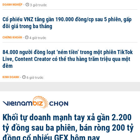
DOANH NGHIỆP
-
3 giờ trước
Cổ phiếu VNZ tăng gần 190.000 đồng/cp sau 5 phiên, gấp
đôi giá trong ba tháng
CHỨNG KHOÁN
-
4 giờ trước
84.000 người đồng loạt ‘ném tiền’ trong một phiên TikTok
Live, Content Creator có thể thu hàng trăm triệu qua một
đêm
KINH DOANH
-
6 giờ trước
Khối tự doanh mạnh tay xả gần 2.200
tỷ đồng sau ba phiên, bán ròng 200 tỷ
đồng cổ phiếu GEX hôm nay