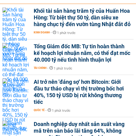
Khối tài sản hàng trăm tỷ của Huấn Hoa
Hồng: Từ biệt thự 50 tỷ, dàn siêu xe
hàng chục tỷ đến vườn tùng Nhật đắt đỏ
KINH DOANH
-
1 phút trước
Tổng Giám đốc MB: Tự tin hoàn thành
kế hoạch lợi nhuận năm, có thể đạt mốc
40.000 tỷ nếu tình hình thuận lợi
TÀI CHÍNH
-
1 phút trước
AI trở nên 'đáng sợ' hơn Bitcoin: Giới
đầu tư tháo chạy vì thị trường bốc hơi
40%, 150 tỷ USD bị rút không thương
tiếc
QUỐC TẾ
-
1 phút trước
Doanh nghiệp duy nhất sản xuất vàng
mã trên sàn báo lãi tăng 64%, không