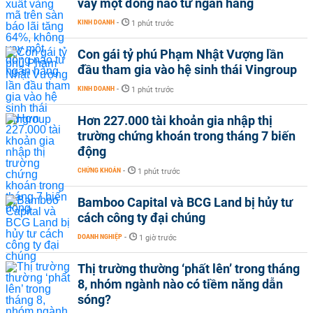
vay một đồng nào từ ngân hàng
KINH DOANH
-
1 phút trước
Con gái tỷ phú Phạm Nhật Vượng lần
đầu tham gia vào hệ sinh thái Vingroup
KINH DOANH
-
1 phút trước
Hơn 227.000 tài khoản gia nhập thị
trường chứng khoán trong tháng 7 biến
động
CHỨNG KHOÁN
-
1 phút trước
Bamboo Capital và BCG Land bị hủy tư
cách công ty đại chúng
DOANH NGHIỆP
-
1 giờ trước
Thị trường thường ‘phất lên’ trong tháng
8, nhóm ngành nào có tiềm năng dẫn
sóng?