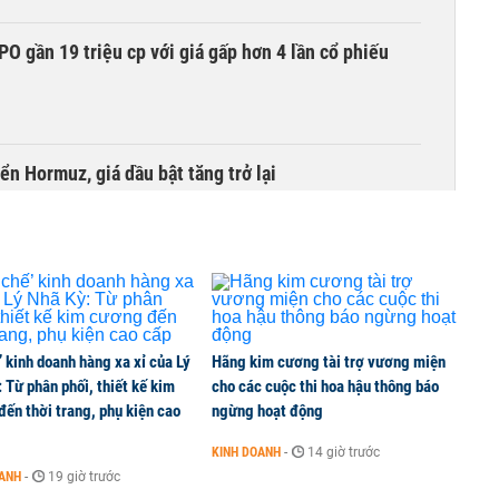
O gần 19 triệu cp với giá gấp hơn 4 lần cổ phiếu
ển Hormuz, giá dầu bật tăng trở lại
các siêu dự án áp sát 'vạch đích'
’ kinh doanh hàng xa xỉ của Lý
Hãng kim cương tài trợ vương miện
thuế quan
 Từ phân phối, thiết kế kim
cho các cuộc thi hoa hậu thông báo
ến thời trang, phụ kiện cao
ngừng hoạt động
KINH DOANH
-
14 giờ trước
ờng sắt TP HCM - Cần Thơ
OANH
-
19 giờ trước