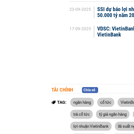
SSI dự báo lợi n
23-09-2025
50.000 tỷ năm 2
VDSC: VietinBank
17-09-2025
VietinBank
TÀI CHÍNH
Chia sẻ
ngân hàng
cổ tức
VietinB
TAG:
trả cổ tức
tỷ giá ngân hàng
lợi nhuận VietinBank
lãi suất 