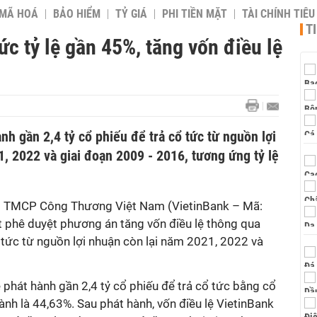
 MÃ HOÁ
BẢO HIỂM
TỶ GIÁ
PHI TIỀN MẶT
TÀI CHÍNH TIÊ
T
ức tỷ lệ gần 45%, tăng vốn điều lệ
nh gần 2,4 tỷ cổ phiếu để trả cổ tức từ nguồn lợi
, 2022 và giai đoạn 2009 - 2016, tương ứng tỷ lệ
g TMCP Công Thương Việt Nam (VietinBank – Mã:
 phê duyệt phương án tăng vốn điều lệ thông qua
 tức từ nguồn lợi nhuận còn lại năm 2021, 2022 và
phát hành gần 2,4 tỷ cổ phiếu để trả cổ tức bằng cổ
ành là 44,63%. Sau phát hành, vốn điều lệ VietinBank