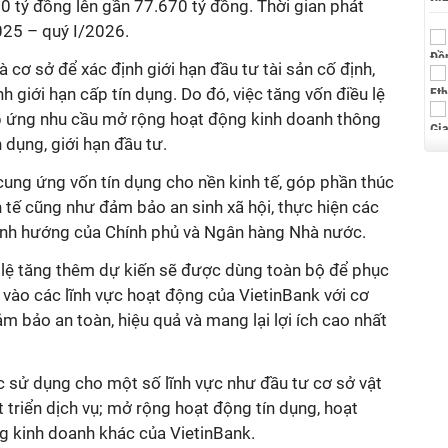
0 tỷ đồng lên gần 77.670 tỷ đồng. Thời gian phát
025 – quý I/2026.
à cơ sở để xác định giới hạn đầu tư tài sản cố định,
h giới hạn cấp tín dụng. Do đó, việc tăng vốn điều lệ
đáp ứng nhu cầu mở rộng hoạt động kinh doanh thông
n dụng, giới hạn đầu tư.
ung ứng vốn tín dụng cho nền kinh tế, góp phần thúc
 tế cũng như đảm bảo an sinh xã hội, thực hiện các
định hướng của Chính phủ và Ngân hàng Nhà nước.
 lệ tăng thêm dự kiến sẽ được dùng toàn bộ để phục
vào các lĩnh vực hoạt động của VietinBank với cơ
m bảo an toàn, hiệu quả và mang lại lợi ích cao nhất
 sử dụng cho một số lĩnh vực như đầu tư cơ sở vật
t triển dịch vụ; mở rộng hoạt động tín dụng, hoạt
g kinh doanh khác của VietinBank.