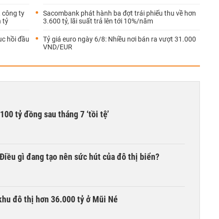
, công ty
Sacombank phát hành ba đợt trái phiếu thu về hơn
 tỷ
3.600 tỷ, lãi suất trả lên tới 10%/năm
ục hồi đầu
Tỷ giá euro ngày 6/8: Nhiều nơi bán ra vượt 31.000
VND/EUR
00 tỷ đồng sau tháng 7 ‘tồi tệ’
iều gì đang tạo nên sức hút của đô thị biển?
khu đô thị hơn 36.000 tỷ ở Mũi Né