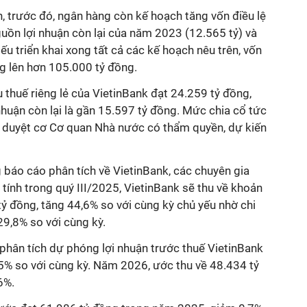
, trước đó, ngân hàng còn kế hoạch tăng vốn điều lệ
uồn lợi nhuận còn lại của năm 2023 (12.565 tỷ) và
u triển khai xong tất cả các kế hoạch nêu trên, vốn
ng lên hơn 105.000 tỷ đồng.
 thuế riêng lẻ của VietinBank đạt 24.259 tỷ đồng,
i nhuận còn lại là gần 15.597 tỷ đồng. Mức chia cổ tức
 duyệt cơ Cơ quan Nhà nước có thẩm quyền, dự kiến
g báo cáo phân tích về VietinBank, các chuyên gia
nh trong quý III/2025, VietinBank sẽ thu về khoản
tỷ đồng, tăng 44,6% so với cùng kỳ chủ yếu nhờ chi
29,8% so với cùng kỳ.
hân tích dự phóng lợi nhuận trước thuế VietinBank
5% so với cùng kỳ. Năm 2026, ước thu về 48.434 tỷ
,6%.