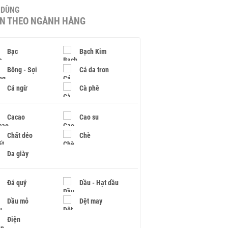
U DÙNG
IN THEO NGÀNH HÀNG
Bạc
Bạch Kim
Bông - Sợi
Cá da trơn
Cá ngừ
Cà phê
Cacao
Cao su
Chất dẻo
Chè
Da giày
Đá quý
Dầu - Hạt dầu
Dầu mỏ
Dệt may
Điện