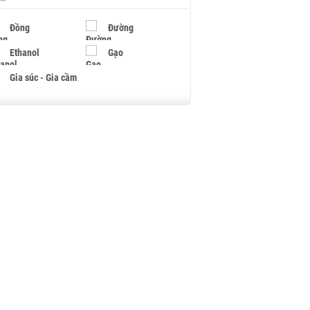
Đồng
Đường
Ethanol
Gạo
Gia súc - Gia cầm
Giấy
Gỗ
Hạt điều
Hồ tiêu - Hạt tiêu
Khí đốt
Kim loại khác
Mắc ca
Muối
Ngũ cốc
Nhựa - Hạt nhựa
Palladium
Phân bón