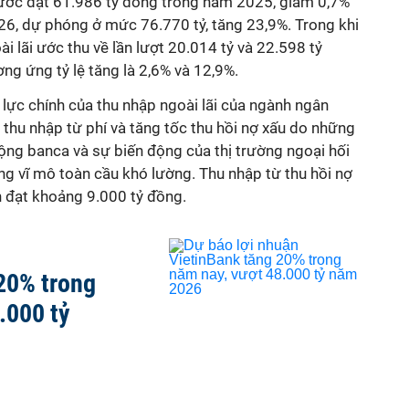
n ước đạt 61.986 tỷ đồng trong năm 2025, giảm 0,7%
26, dự phóng ở mức 76.770 tỷ, tăng 23,9%. Trong khi
i lãi ước thu về lần lượt 20.014 tỷ và 22.598 tỷ
ng ứng tỷ lệ tăng là 2,6% và 12,9%.
ực chính của thu nhập ngoài lãi của ngành ngân
à thu nhập từ phí và tăng tốc thu hồi nợ xấu do những
động banca và sự biến động của thị trường ngoại hối
g vĩ mô toàn cầu khó lường. Thu nhập từ thu hồi nợ
 đạt khoảng 9.000 tỷ đồng.
20% trong
.000 tỷ