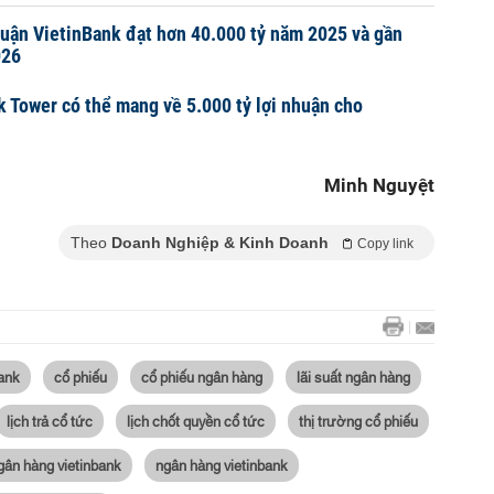
huận VietinBank đạt hơn 40.000 tỷ năm 2025 và gần
026
 Tower có thể mang về 5.000 tỷ lợi nhuận cho
Minh Nguyệt
Theo
Doanh Nghiệp & Kinh Doanh
Copy link
ank
cổ phiếu
cổ phiếu ngân hàng
lãi suất ngân hàng
lịch trả cổ tức
lịch chốt quyền cổ tức
thị trường cổ phiếu
ngân hàng vietinbank
ngân hàng vietinbank