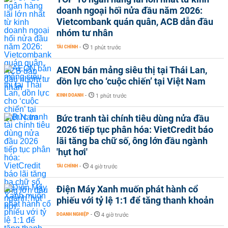
doanh ngoại hối nửa đầu năm 2026:
Vietcombank quán quân, ACB dẫn đầu
nhóm tư nhân
TÀI CHÍNH
-
1 phút trước
AEON bán mảng siêu thị tại Thái Lan,
dồn lực cho ‘cuộc chiến’ tại Việt Nam
KINH DOANH
-
1 phút trước
Bức tranh tài chính tiêu dùng nửa đầu
2026 tiếp tục phân hóa: VietCredit báo
lãi tăng ba chữ số, ông lớn đầu ngành
'hụt hơi'
TÀI CHÍNH
-
4 giờ trước
Điện Máy Xanh muốn phát hành cổ
phiếu với tỷ lệ 1:1 để tăng thanh khoản
DOANH NGHIỆP
-
4 giờ trước