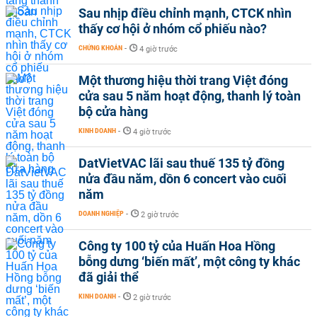
Sau nhịp điều chỉnh mạnh, CTCK nhìn
thấy cơ hội ở nhóm cổ phiếu nào?
CHỨNG KHOÁN
-
4 giờ trước
Một thương hiệu thời trang Việt đóng
cửa sau 5 năm hoạt động, thanh lý toàn
bộ cửa hàng
KINH DOANH
-
4 giờ trước
DatVietVAC lãi sau thuế 135 tỷ đồng
nửa đầu năm, dồn 6 concert vào cuối
năm
DOANH NGHIỆP
-
2 giờ trước
Công ty 100 tỷ của Huấn Hoa Hồng
bỗng dưng ‘biến mất’, một công ty khác
đã giải thể
KINH DOANH
-
2 giờ trước