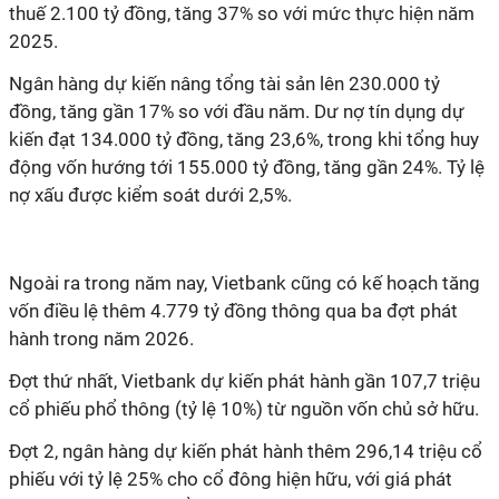
thuế
2.100 tỷ đồng, tăng 37% so với mức
thực hiện
năm
2025
.
Ngân
hàng
dự kiến nâng tổng tài sản lên 230.000 tỷ
đồng, tăng gần 17% so với đầu năm. Dư nợ tín dụng dự
kiến đạt 134.000 tỷ đồng, tăng 23,6%, trong khi tổng huy
động vốn hướng tới 155.000 tỷ đồng, tăng gần 24%.
Tỷ
lệ
nợ xấu được kiểm soát dưới 2,5%.
Ngoài ra t
rong
năm nay,
Vietbank cũng
có kế hoạch
tăng
vốn điều lệ thêm 4.779 tỷ đồng thông qua ba đợt phát
hành trong năm 2026.
Đợt
thứ nhất,
Vietbank dự kiến phát hành gần 107,7 triệu
cổ phiếu phổ thông (tỷ lệ 10%) từ nguồn vốn chủ sở hữu.
Đợt 2, ngân hàng dự kiến phát hành thêm 296,14 triệu cổ
phiếu với
t
ỷ lệ 25% cho cổ đông hiện hữu, với giá phát