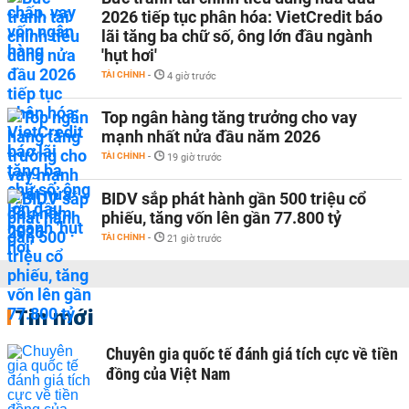
2026 tiếp tục phân hóa: VietCredit báo
lãi tăng ba chữ số, ông lớn đầu ngành
'hụt hơi'
TÀI CHÍNH
-
4 giờ trước
Top ngân hàng tăng trưởng cho vay
mạnh nhất nửa đầu năm 2026
TÀI CHÍNH
-
19 giờ trước
BIDV sắp phát hành gần 500 triệu cổ
phiếu, tăng vốn lên gần 77.800 tỷ
TÀI CHÍNH
-
21 giờ trước
Tin mới
Chuyên gia quốc tế đánh giá tích cực về tiền
đồng của Việt Nam