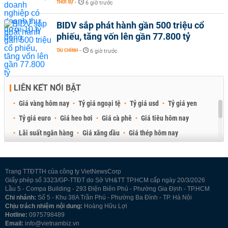
THỜI SỰ
-
6 giờ trước
BIDV sắp phát hành gần 500 triệu cổ
phiếu, tăng vốn lên gần 77.800 tỷ
TÀI CHÍNH
-
6 giờ trước
LIÊN KẾT NỔI BẬT
Giá vàng hôm nay
Tỷ giá ngoại tệ
Tỷ giá usd
Tỷ giá yen
Tỷ giá euro
Giá heo hơi
Giá cà phê
Giá tiêu hôm nay
Lãi suất ngân hàng
Giá xăng dầu
Giá thép hôm nay
Giá sầu riêng
Giá thịt heo
Giá gạo
Giá cao su
Best Retail Brokers
Diễn đàn đầu tư Việt Nam 2026
Trang TTĐTTH của công ty VietNewsCorp
Giấy phép số 3323/GP-TTĐT do Sở VH&TT TP.HCM cấp ngày 20/3/2026
Lầu 5 - Compa Building - 293 Điện Biên Phủ - Phường Gia Định - TP.HCM
Chi nhánh:
Số 5 - Khu 38A Trần Phú - Phường Ba Đình - TP. Hà Nội
Chịu trách nhiệm nội dung:
Hoàng Hữu Lợi
Hotline:
0975798489
Email:
info@vietnambiz.vn