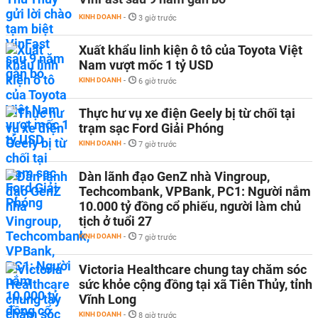
KINH DOANH
-
3 giờ trước
Xuất khẩu linh kiện ô tô của Toyota Việt
Nam vượt mốc 1 tỷ USD
KINH DOANH
-
6 giờ trước
Thực hư vụ xe điện Geely bị từ chối tại
trạm sạc Ford Giải Phóng
KINH DOANH
-
7 giờ trước
Dàn lãnh đạo GenZ nhà Vingroup,
Techcombank, VPBank, PC1: Người nắm
10.000 tỷ đồng cổ phiếu, người làm chủ
tịch ở tuổi 27
KINH DOANH
-
7 giờ trước
Victoria Healthcare chung tay chăm sóc
sức khỏe cộng đồng tại xã Tiên Thủy, tỉnh
Vĩnh Long
KINH DOANH
-
8 giờ trước