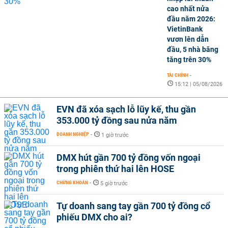
cao nhất nửa
đầu năm 2026:
VietinBank
vươn lên dẫn
đầu, 5 nhà băng
tăng trên 30%
TÀI CHÍNH
-
15:12 | 05/08/2026
EVN đã xóa sạch lỗ lũy kế, thu gần
353.000 tỷ đồng sau nửa năm
DOANH NGHIỆP
-
1 giờ trước
DMX hút gần 700 tỷ đồng vốn ngoại
trong phiên thứ hai lên HOSE
CHỨNG KHOÁN
-
5 giờ trước
Tự doanh sang tay gần 700 tỷ đồng cổ
phiếu DMX cho ai?