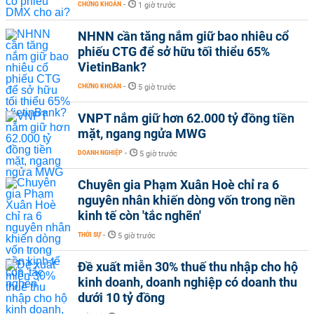
CHỨNG KHOÁN
-
1 giờ trước
NHNN cần tăng nắm giữ bao nhiêu cổ
phiếu CTG để sở hữu tối thiểu 65%
VietinBank?
CHỨNG KHOÁN
-
5 giờ trước
VNPT nắm giữ hơn 62.000 tỷ đồng tiền
mặt, ngang ngửa MWG
DOANH NGHIỆP
-
5 giờ trước
Chuyên gia Phạm Xuân Hoè chỉ ra 6
nguyên nhân khiến dòng vốn trong nền
kinh tế còn 'tắc nghẽn'
THỜI SỰ
-
5 giờ trước
Đề xuất miễn 30% thuế thu nhập cho hộ
kinh doanh, doanh nghiệp có doanh thu
dưới 10 tỷ đồng