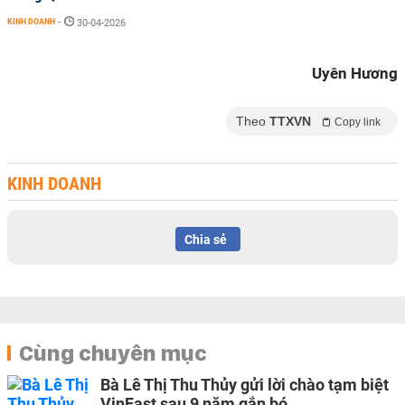
KINH DOANH
-
30-04-2026
Uyên Hương
Theo
TTXVN
Copy link
KINH DOANH
Chia sẻ
Cùng chuyên mục
Bà Lê Thị Thu Thủy gửi lời chào tạm biệt
VinFast sau 9 năm gắn bó