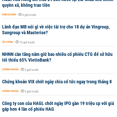
quyền xã, không trao tiền
KINH DOANH
-
9 giờ trước
Lãnh đạo MB nói gì về việc tài trợ cho 18 dự án Vingroup,
Sungroup và Masterise?
TÀI CHÍNH
-
15 giờ trước
NHNN cần tăng nắm giữ bao nhiêu cổ phiếu CTG để sở hữu
tối thiểu 65% VietinBank?
CHỨNG KHOÁN
-
5 giờ trước
Chứng khoán VIX chốt ngày chia cổ tức ngay trong tháng 8
CHỨNG KHOÁN
-
5 giờ trước
Công ty con của HAGL chốt ngày IPO gần 19 triệu cp với giá
gấp hơn 4 lần cổ phiếu HAG