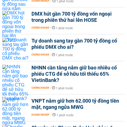
DOANH NGHIỆP
-
1 phút trước
DMX hút gần 700 tỷ đồng vốn ngoại
trong phiên thứ hai lên HOSE
CHỨNG KHOÁN
-
1 phút trước
Tự doanh sang tay gần 700 tỷ đồng cổ
phiếu DMX cho ai?
CHỨNG KHOÁN
-
1 phút trước
NHNN cần tăng nắm giữ bao nhiêu cổ
phiếu CTG để sở hữu tối thiểu 65%
VietinBank?
CHỨNG KHOÁN
-
1 phút trước
VNPT nắm giữ hơn 62.000 tỷ đồng tiền
mặt, ngang ngửa MWG
DOANH NGHIỆP
-
1 phút trước