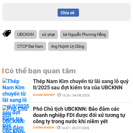
Chia sẻ
UBCKNN
xử phạt
bà Nguyễn Phương Hằng
CTCP Đại Nam
ông Huỳnh Uy Dũng
Có thể bạn quan tâm
Thép Nam Kim chuyển từ lãi sang lỗ quý
II/2025 sau đợt kiểm tra của UBCKNN
DOANH NGHIỆP
-
15:26 | 04/08/2026
Phó Chủ tịch UBCKNN: Bảo đảm các
doanh nghiệp FDI được đối xử tương tự
công ty trong nước khi niêm yết
CHỨNG KHOÁN
-
14:47 | 29/07/2026