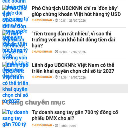
Phó Chủ tịch UBCKNN chỉ ra 'đòn bẩy'
giúp chứng khoán Việt hút hàng tỷ USD
CHỨNG KHOÁN
-
10:01 | 23/07/2026
'Tiền trong dân rất nhiều', vì sao thị
trường vốn vẫn khó hút dòng tiền dài
hạn?
CHỨNG KHOÁN
-
07:00 | 17/07/2026
Lãnh đạo UBCKNN: Việt Nam có thể
triển khai quyền chọn chỉ số từ 2027
CHỨNG KHOÁN
-
19:36 | 16/07/2026
Cùng chuyên mục
Tự doanh sang tay gần 700 tỷ đồng cổ
phiếu DMX cho ai?
CHỨNG KHOÁN
-
1 phút trước