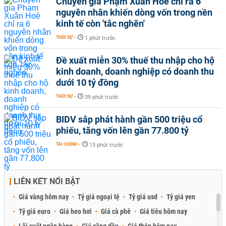
Chuyên gia Phạm Xuân Hoè chỉ ra 6
nguyên nhân khiến dòng vốn trong nền
kinh tế còn 'tắc nghẽn'
THỜI SỰ
-
1 phút trước
Đề xuất miễn 30% thuế thu nhập cho hộ
kinh doanh, doanh nghiệp có doanh thu
dưới 10 tỷ đồng
THỜI SỰ
-
39 phút trước
BIDV sắp phát hành gần 500 triệu cổ
phiếu, tăng vốn lên gần 77.800 tỷ
TÀI CHÍNH
-
13 phút trước
LIÊN KẾT NỔI BẬT
Giá vàng hôm nay
Tỷ giá ngoại tệ
Tỷ giá usd
Tỷ giá yen
Tỷ giá euro
Giá heo hơi
Giá cà phê
Giá tiêu hôm nay