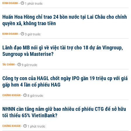
KINH DOANH
-
1 phút trước
Huấn Hoa Hồng chỉ trao 24 bồn nước tại Lai Châu cho chính
quyền xã, không trao tiền
KINH DOANH
-
3 giờ trước
Lãnh đạo MB nói gì về việc tài trợ cho 18 dự án Vingroup,
Sungroup và Masterise?
TÀI CHÍNH
-
9 giờ trước
Công ty con của HAGL chốt ngày IPO gần 19 triệu cp với giá
gấp hơn 4 lần cổ phiếu HAG
CHỨNG KHOÁN
-
8 giờ trước
NHNN cần tăng nắm giữ bao nhiêu cổ phiếu CTG để sở hữu
tối thiểu 65% VietinBank?
CHỨNG KHOÁN
-
1 phút trước