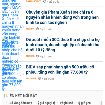
DOANH NGHIỆP
-
7 giờ trước
Chuyên gia Phạm Xuân Hoè chỉ ra 6
nguyên nhân khiến dòng vốn trong nền
kinh tế còn 'tắc nghẽn'
THỜI SỰ
-
7 giờ trước
Đề xuất miễn 30% thuế thu nhập cho hộ
kinh doanh, doanh nghiệp có doanh thu
dưới 10 tỷ đồng
THỜI SỰ
-
8 giờ trước
BIDV sắp phát hành gần 500 triệu cổ
phiếu, tăng vốn lên gần 77.800 tỷ
TÀI CHÍNH
-
7 giờ trước
LIÊN KẾT NỔI BẬT
Giá vàng hôm nay
Tỷ giá ngoại tệ
Tỷ giá usd
Tỷ giá yen