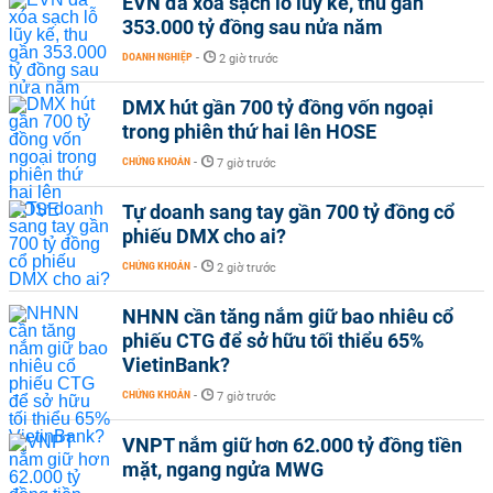
EVN đã xóa sạch lỗ lũy kế, thu gần
353.000 tỷ đồng sau nửa năm
DOANH NGHIỆP
-
2 giờ trước
DMX hút gần 700 tỷ đồng vốn ngoại
trong phiên thứ hai lên HOSE
CHỨNG KHOÁN
-
7 giờ trước
Tự doanh sang tay gần 700 tỷ đồng cổ
phiếu DMX cho ai?
CHỨNG KHOÁN
-
2 giờ trước
NHNN cần tăng nắm giữ bao nhiêu cổ
phiếu CTG để sở hữu tối thiểu 65%
VietinBank?
CHỨNG KHOÁN
-
7 giờ trước
VNPT nắm giữ hơn 62.000 tỷ đồng tiền
mặt, ngang ngửa MWG