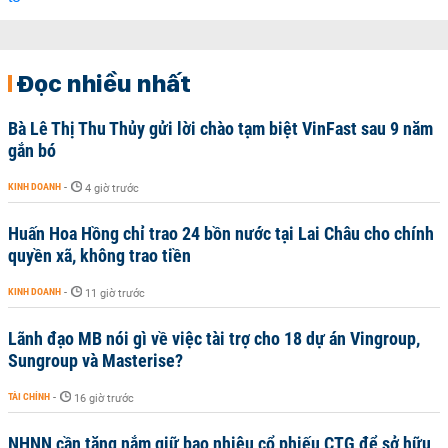
Đọc nhiều nhất
Bà Lê Thị Thu Thủy gửi lời chào tạm biệt VinFast sau 9 năm
gắn bó
KINH DOANH
-
4 giờ trước
Huấn Hoa Hồng chỉ trao 24 bồn nước tại Lai Châu cho chính
quyền xã, không trao tiền
KINH DOANH
-
11 giờ trước
Lãnh đạo MB nói gì về việc tài trợ cho 18 dự án Vingroup,
Sungroup và Masterise?
TÀI CHÍNH
-
16 giờ trước
NHNN cần tăng nắm giữ bao nhiêu cổ phiếu CTG để sở hữu