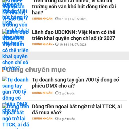
'Tiền trong dân rất nhiều', vì sao thị
trường vốn vẫn khó hút dòng tiền dài
hạn?
CHỨNG KHOÁN
-
07:00 | 17/07/2026
Lãnh đạo UBCKNN: Việt Nam có thể
triển khai quyền chọn chỉ số từ 2027
CHỨNG KHOÁN
-
19:36 | 16/07/2026
Cùng chuyên mục
Tự doanh sang tay gần 700 tỷ đồng cổ
phiếu DMX cho ai?
CHỨNG KHOÁN
-
2 giờ trước
Dòng tiền ngoại bất ngờ trở lại TTCK, ai
đã mua vào?
CHỨNG KHOÁN
-
3 giờ trước