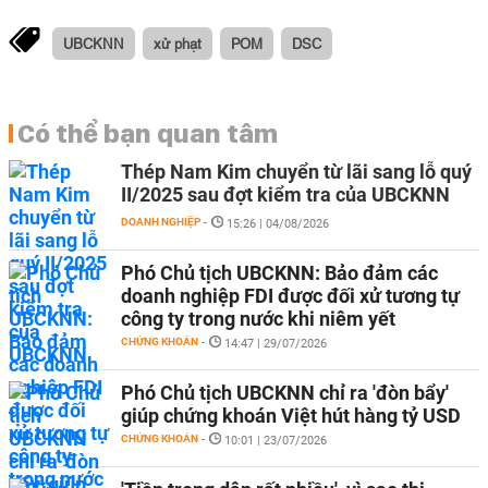
UBCKNN
xử phạt
POM
DSC
Có thể bạn quan tâm
Thép Nam Kim chuyển từ lãi sang lỗ quý
II/2025 sau đợt kiểm tra của UBCKNN
DOANH NGHIỆP
-
15:26 | 04/08/2026
Phó Chủ tịch UBCKNN: Bảo đảm các
doanh nghiệp FDI được đối xử tương tự
công ty trong nước khi niêm yết
CHỨNG KHOÁN
-
14:47 | 29/07/2026
Phó Chủ tịch UBCKNN chỉ ra 'đòn bẩy'
giúp chứng khoán Việt hút hàng tỷ USD
CHỨNG KHOÁN
-
10:01 | 23/07/2026