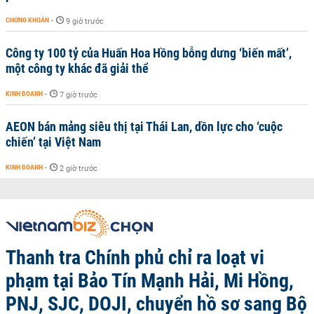
CHỨNG KHOÁN
-
9 giờ trước
Công ty 100 tỷ của Huấn Hoa Hồng bỗng dưng ‘biến mất’,
một công ty khác đã giải thể
KINH DOANH
-
7 giờ trước
AEON bán mảng siêu thị tại Thái Lan, dồn lực cho ‘cuộc
chiến’ tại Việt Nam
KINH DOANH
-
2 giờ trước
Thanh tra Chính phủ chỉ ra loạt vi
phạm tại Bảo Tín Mạnh Hải, Mi Hồng,
PNJ, SJC, DOJI, chuyển hồ sơ sang Bộ