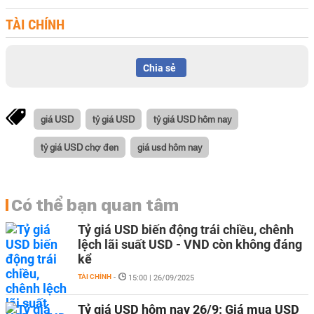
TÀI CHÍNH
Chia sẻ
giá USD
tỷ giá USD
tỷ giá USD hôm nay
tỷ giá USD chợ đen
giá usd hôm nay
Có thể bạn quan tâm
Tỷ giá USD biến động trái chiều, chênh
lệch lãi suất USD - VND còn không đáng
kể
TÀI CHÍNH
-
15:00 | 26/09/2025
Tỷ giá USD hôm nay 26/9: Giá mua USD