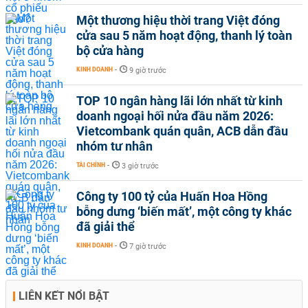
Một thương hiệu thời trang Việt đóng
cửa sau 5 năm hoạt động, thanh lý toàn
bộ cửa hàng
KINH DOANH
-
9 giờ trước
TOP 10 ngân hàng lãi lớn nhất từ kinh
doanh ngoại hối nửa đầu năm 2026:
Vietcombank quán quân, ACB dẫn đầu
nhóm tư nhân
TÀI CHÍNH
-
3 giờ trước
Công ty 100 tỷ của Huấn Hoa Hồng
bỗng dưng ‘biến mất’, một công ty khác
đã giải thể
KINH DOANH
-
7 giờ trước
LIÊN KẾT NỔI BẬT