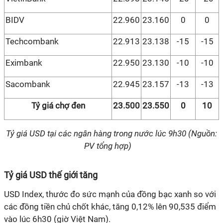
BIDV
22.960
23.160
0
0
Techcombank
22.913
23.138
-15
-15
Eximbank
22.950
23.130
-10
-10
Sacombank
22.945
23.157
-13
-13
Tỷ giá chợ đen
23.500
23.550
0
10
Tỷ giá USD tại các ngân hàng trong nước lúc 9h30 (Nguồn:
PV tổng hợp)
Tỷ giá USD thế giới tăng
USD Index, thước đo sức mạnh của đồng bạc xanh so với
các đồng tiền chủ chốt khác, tăng 0,12% lên 90,535 điểm
vào lúc 6h30 (giờ Việt Nam).