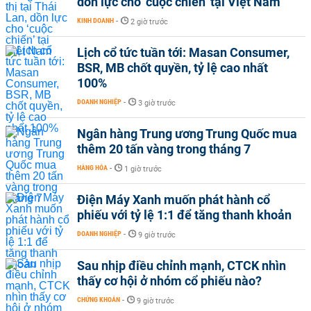
dồn lực cho ‘cuộc chiến’ tại Việt Nam
KINH DOANH
-
2 giờ trước
Lịch cổ tức tuần tới: Masan Consumer,
BSR, MB chốt quyền, tỷ lệ cao nhất
100%
DOANH NGHIỆP
-
3 giờ trước
Ngân hàng Trung ương Trung Quốc mua
thêm 20 tấn vàng trong tháng 7
HÀNG HÓA
-
1 giờ trước
Điện Máy Xanh muốn phát hành cổ
phiếu với tỷ lệ 1:1 để tăng thanh khoản
DOANH NGHIỆP
-
9 giờ trước
Sau nhịp điều chỉnh mạnh, CTCK nhìn
thấy cơ hội ở nhóm cổ phiếu nào?
CHỨNG KHOÁN
-
9 giờ trước