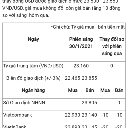
thấy đồng USD được giao dịch ở mức 23.500 - 23.550
VND/USD, giá mua không đổi còn giá bán tăng 10 đồng
so với sáng hôm qua.
*Ghi chú: Tỷ giá mua - bán tiền mặt
Ngày
Phiên sáng
Thay đổi so
30/1/2021
với phiên
sáng qua
Tỷ giá trung tâm (VND/USD)
23.160
0
Biên độ giao dịch (+/-3%)
22.465
23.855
Ngân hàng
Mua
Bán
Mua
Bán
Sở Giao dịch NHNN
23.805
0
Vietcombank
22.930
23.140
-10
-10
VietinBank
22.898
23.145
-20
-20