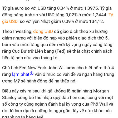
Tỷ giá euro so với USD tăng 0,04% ở mức 1,0975. Tỷ giá
đồng bảng Anh so với USD tăng 0,02% ở mức 1,2444.
Tỷ
giá USD
so với yen Nhật giảm 0,09% ở mức 134,12.
Theo Investing,
đồng USD
đã giao dịch theo xu hướng
giảm nhưng với biên độ hẹp vào phiên giao dịch thứ 5,
bám vào mức tăng qua đêm với kỳ vọng ngày càng tăng
rằng Cục Dự trữ Liên bang (Fed) sẽ thắt chặt chính sách
tiền tệ hơn nữa vào tháng tới.
Chủ tịch Fed New York John Williams cho biết hôm thứ 4
rằng
lạm phát
vẫn ở mức có vấn đề và ngân hàng trung
ương Mỹ sẽ hành động để hạ thấp nó.
Điều này xảy ra sau khi gã khổng lồ ngân hàng
Morgan
Stanley
công bố thu nhập
quý đầu tiên cao
, cùng với một
số công ty cùng ngành đánh bại kỳ vọng của Phố Wall và
do đó làm dịu đi những lo ngại gần đây về sức khỏe của
ngành ngân hàng Mỹ.