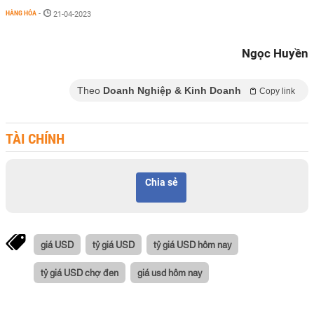
HÀNG HÓA
-
21-04-2023
Ngọc Huyền
Theo
Doanh Nghiệp & Kinh Doanh
Copy link
TÀI CHÍNH
Chia sẻ
giá USD
tỷ giá USD
tỷ giá USD hôm nay
tỷ giá USD chợ đen
giá usd hôm nay