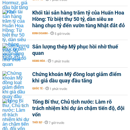
Khối tài sản hàng trăm tỷ của Huấn Hoa
Hồng: Từ biệt thự 50 tỷ, dàn siêu xe
hàng chục tỷ đến vườn tùng Nhật đắt đỏ
KINH DOANH
-
5 giờ trước
Sản lượng thép Mỹ phục hồi nhờ thuế
quan
HÀNG HÓA
-
1 phút trước
Chứng khoán Mỹ đồng loạt giảm điểm
khi giá dầu quay đầu tăng
QUỐC TẾ
-
1 phút trước
Tổng Bí thư, Chủ tịch nước: Làm rõ
trách nhiệm khi dự án chậm tiến độ, đội
vốn
THỜI SỰ
-
7 giờ trước