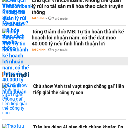
Chủ tịch Vietcombank: Không thể quản
lý rủi ro tài sản mã hóa theo cách truyền
thống
TÀI CHÍNH
-
7 giờ trước
Tổng Giám đốc MB: Tự tin hoàn thành kế
hoạch lợi nhuận năm, có thể đạt mốc
40.000 tỷ nếu tình hình thuận lợi
TÀI CHÍNH
-
9 giờ trước
Tin mới
Chủ show 'Anh trai vượt ngàn chông gai' liên
tiếp giải thế công ty con
Trào lưu dùng AI giao dịch chứng khoán: Cơ