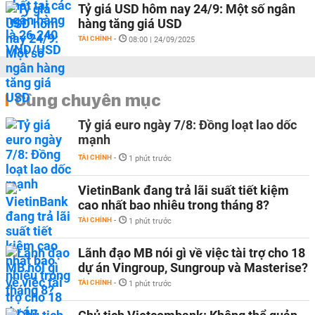
Tỷ giá USD hôm nay 24/9: Một số ngân
hàng tăng giá USD
TÀI CHÍNH
-
08:00 | 24/09/2025
Cùng chuyên mục
Tỷ giá euro ngày 7/8: Đồng loạt lao dốc
mạnh
TÀI CHÍNH
-
1 phút trước
VietinBank đang trả lãi suất tiết kiệm
cao nhất bao nhiêu trong tháng 8?
TÀI CHÍNH
-
1 phút trước
Lãnh đạo MB nói gì về việc tài trợ cho 18
dự án Vingroup, Sungroup và Masterise?
TÀI CHÍNH
-
1 phút trước