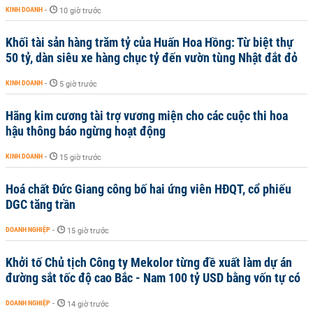
KINH DOANH
-
10 giờ trước
Khối tài sản hàng trăm tỷ của Huấn Hoa Hồng: Từ biệt thự
50 tỷ, dàn siêu xe hàng chục tỷ đến vườn tùng Nhật đắt đỏ
KINH DOANH
-
5 giờ trước
Hãng kim cương tài trợ vương miện cho các cuộc thi hoa
hậu thông báo ngừng hoạt động
KINH DOANH
-
15 giờ trước
Hoá chất Đức Giang công bố hai ứng viên HĐQT, cổ phiếu
DGC tăng trần
DOANH NGHIỆP
-
15 giờ trước
Khởi tố Chủ tịch Công ty Mekolor từng đề xuất làm dự án
đường sắt tốc độ cao Bắc - Nam 100 tỷ USD bằng vốn tự có
DOANH NGHIỆP
-
14 giờ trước