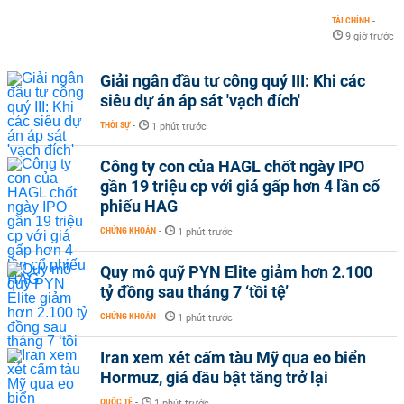
TÀI CHÍNH
-
9 giờ trước
Giải ngân đầu tư công quý III: Khi các
siêu dự án áp sát 'vạch đích'
THỜI SỰ
-
1 phút trước
Công ty con của HAGL chốt ngày IPO
gần 19 triệu cp với giá gấp hơn 4 lần cổ
phiếu HAG
CHỨNG KHOÁN
-
1 phút trước
Quy mô quỹ PYN Elite giảm hơn 2.100
tỷ đồng sau tháng 7 ‘tồi tệ’
CHỨNG KHOÁN
-
1 phút trước
Iran xem xét cấm tàu Mỹ qua eo biển
Hormuz, giá dầu bật tăng trở lại
QUỐC TẾ
-
1 phút trước