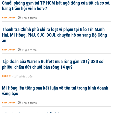
Chuỗi phòng gym tại TP HCM bất ngờ đóng cửa tất cả cơ sở,
hàng trăm hội viên bơ vơ
KINH DOANH
-
1 phút trước
Thanh tra Chính phủ chỉ ra loạt vi phạm tại Bảo Tín Mạnh
Hải, Mi Hồng, PNJ, SJC, DOJI, chuyển hồ sơ sang Bộ Công
an
KINH DOANH
-
11 giờ trước
Tập đoàn của Warren Buffett mua ròng gần 20 tỷ USD cổ
phiếu, chấm dứt chuỗi bán ròng 14 quý
QUỐC TẾ
-
1 phút trước
Mi Hồng lên tiếng sau kết luận về tồn tại trong kinh doanh
vàng bạc
KINH DOANH
-
1 phút trước