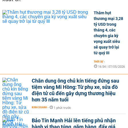
Thâm hụt
thương mại 3,28
tỷ USD trong
tháng 4, các
chuyên gia kỳ
vọng xuất siêu
sẽ quay trở lại
từ quý III
THỜI SỰ
-
16:54 | 07/05/2026
Chân dung ông chủ kín tiếng đứng sau
tiệm vàng Mi Hồng: Từ phụ xe, sửa đồ
điện tử cũ đến gây dựng thương hiệu
hơn 35 năm tuổi
KINH DOANH
-
1 phút trước
Bảo Tín Mạnh Hải lên tiếng phủ nhận
hành vi thao túng, găm hàng, đẩy giá,