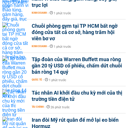
trục lợi
KINH DOANH
-
1 phút trước
Chuỗi phòng gym tại TP HCM bất ngờ
đóng cửa tất cả cơ sở, hàng trăm hội
viên bơ vơ
KINH DOANH
-
1 phút trước
Tập đoàn của Warren Buffett mua ròng
gần 20 tỷ USD cổ phiếu, chấm dứt chuỗi
bán ròng 14 quý
QUỐC TẾ
-
1 phút trước
Tác nhân AI khởi đầu chu kỳ mới của thị
trường tiền điện tử
TÀI CHÍNH
-
26 phút trước
Iran đòi Mỹ rút quân để mở lại eo biển
Hormuz