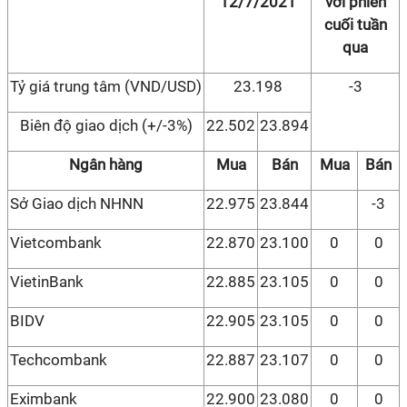
12/7/2021
với phiên
cuối tuần
qua
Tỷ giá trung tâm (VND/USD)
23.198
-3
Biên độ giao dịch (+/-3%)
22.502
23.894
Ngân hàng
Mua
Bán
Mua
Bán
Sở Giao dịch NHNN
22.975
23.844
-3
Vietcombank
22.870
23.100
0
0
VietinBank
22.885
23.105
0
0
BIDV
22.905
23.105
0
0
Techcombank
22.887
23.107
0
0
Eximbank
22.900
23.080
0
0