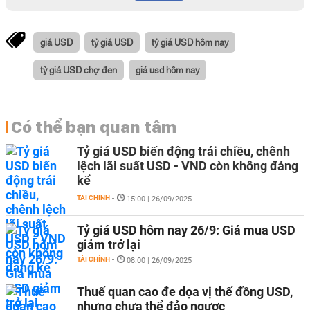
giá USD
tỷ giá USD
tỷ giá USD hôm nay
tỷ giá USD chợ đen
giá usd hôm nay
Có thể bạn quan tâm
Tỷ giá USD biến động trái chiều, chênh
lệch lãi suất USD - VND còn không đáng
kể
TÀI CHÍNH
-
15:00 | 26/09/2025
Tỷ giá USD hôm nay 26/9: Giá mua USD
giảm trở lại
TÀI CHÍNH
-
08:00 | 26/09/2025
Thuế quan cao đe dọa vị thế đồng USD,
nhưng chưa thể đảo ngược