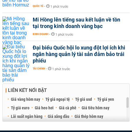
QUỐC TẾ
-
1 phút trước
Mi Hồng lên tiếng sau kết luận về tồn
tại trong kinh doanh vàng bạc
KINH DOANH
-
1 phút trước
Đại biểu Quốc hội lo xung đột lợi ích khi
ngân hàng quản lý tài sản đảm bảo trái
phiếu
TÀI CHÍNH
-
1 phút trước
LIÊN KẾT NỔI BẬT
Giá vàng hôm nay
Tỷ giá ngoại tệ
Tỷ giá usd
Tỷ giá yen
Tỷ giá euro
Giá heo hơi
Giá cà phê
Giá tiêu hôm nay
Lãi suất ngân hàng
Giá xăng dầu
Giá thép hôm nay
Giá sầu riêng
Giá thịt heo
Giá gạo
Giá cao su