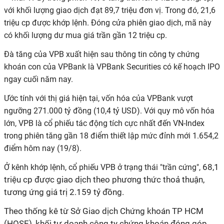
với khối lượng giao dịch đạt 89,7 triệu đơn vị. Trong đó, 21,6
triệu cp được khớp lệnh
. Đóng cửa phiên giao dịch, mã này
có khối lượng dư mua giá trần gần 12 triệu cp.
Đà tăng của VPB xuất hiện sau thông tin công ty chứng
khoán con của VPBank là VPBank Securities có kế hoạch IPO
ngay cuối năm nay.
Ước tính với thị giá hiện tại, vốn hóa của VPBank vượt
ngưỡng 271.000 tỷ đồng (10,4 tỷ USD). Với quy mô vốn hóa
lớn, VPB là cổ phiếu tác động tích cực nhất đến VN-Index
trong phiên tăng gần 18 điểm thiết lập mức đỉnh mới 1.654,2
điểm hôm nay (19/8).
68,1
Ở kênh khớp lệnh, cổ phiếu VPB ở trạng thái "trần cứng",
triệu cp được
giao dịch theo phương thức
thoả thuận,
tương ứng giá trị 2.159 tỷ đồng.
Theo thống kê từ Sở Giao dịch Chứng khoán TP HCM
(HOSE)
, khối tự doanh công ty chứng khoán đóng góp