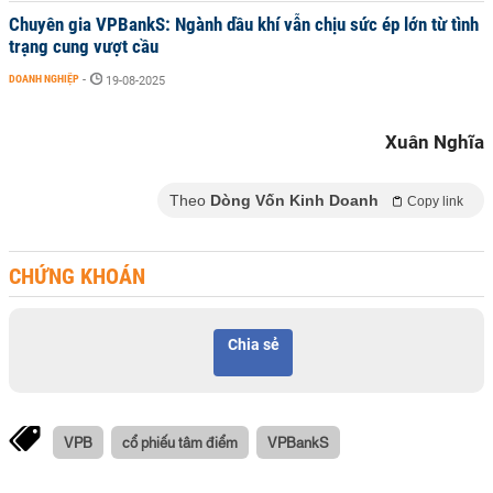
Chuyên gia VPBankS: Ngành dầu khí vẫn chịu sức ép lớn từ tình
trạng cung vượt cầu
DOANH NGHIỆP
-
19-08-2025
Xuân Nghĩa
Theo
Dòng Vốn Kinh Doanh
Copy link
CHỨNG KHOÁN
Chia sẻ
VPB
cổ phiếu tâm điểm
VPBankS