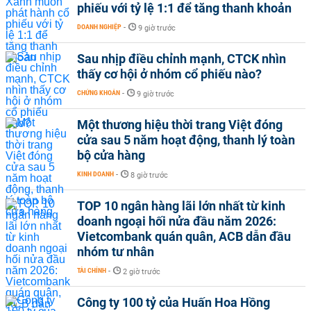
phiếu với tỷ lệ 1:1 để tăng thanh khoản
DOANH NGHIỆP
-
9 giờ trước
Sau nhịp điều chỉnh mạnh, CTCK nhìn
thấy cơ hội ở nhóm cổ phiếu nào?
CHỨNG KHOÁN
-
9 giờ trước
Một thương hiệu thời trang Việt đóng
cửa sau 5 năm hoạt động, thanh lý toàn
bộ cửa hàng
KINH DOANH
-
8 giờ trước
TOP 10 ngân hàng lãi lớn nhất từ kinh
doanh ngoại hối nửa đầu năm 2026:
Vietcombank quán quân, ACB dẫn đầu
nhóm tư nhân
TÀI CHÍNH
-
2 giờ trước
Công ty 100 tỷ của Huấn Hoa Hồng