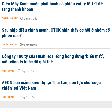
Điện Máy Xanh muốn phát hành cổ phiếu với tỷ lệ 1:1 để
tăng thanh khoản
DOANH NGHIỆP
-
9 giờ trước
Sau nhịp điều chỉnh mạnh, CTCK nhìn thấy cơ hội ở nhóm cổ
phiếu nào?
CHỨNG KHOÁN
-
9 giờ trước
Công ty 100 tỷ của Huấn Hoa Hồng bỗng dưng ‘biến mất’,
một công ty khác đã giải thể
KINH DOANH
-
7 giờ trước
AEON bán mảng siêu thị tại Thái Lan, dồn lực cho ‘cuộc
chiến’ tại Việt Nam
KINH DOANH
-
1 giờ trước