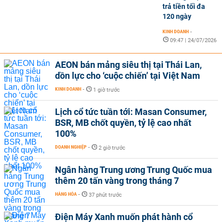
trả tiền tối đa
120 ngày
KINH DOANH
-
09:47 | 24/07/2026
AEON bán mảng siêu thị tại Thái Lan,
dồn lực cho ‘cuộc chiến’ tại Việt Nam
KINH DOANH
-
1 giờ trước
Lịch cổ tức tuần tới: Masan Consumer,
BSR, MB chốt quyền, tỷ lệ cao nhất
100%
DOANH NGHIỆP
-
2 giờ trước
Ngân hàng Trung ương Trung Quốc mua
thêm 20 tấn vàng trong tháng 7
HÀNG HÓA
-
37 phút trước
Điện Máy Xanh muốn phát hành cổ