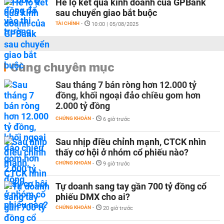
Hé lộ kết quả kinh doanh của GPBank
sau chuyển giao bắt buộc
TÀI CHÍNH
-
10:00 | 05/08/2025
Cùng chuyên mục
Sau tháng 7 bán ròng hơn 12.000 tỷ
đồng, khối ngoại đảo chiều gom hơn
2.000 tỷ đồng
CHỨNG KHOÁN
-
6 giờ trước
Sau nhịp điều chỉnh mạnh, CTCK nhìn
thấy cơ hội ở nhóm cổ phiếu nào?
CHỨNG KHOÁN
-
9 giờ trước
Tự doanh sang tay gần 700 tỷ đồng cổ
phiếu DMX cho ai?
CHỨNG KHOÁN
-
20 giờ trước