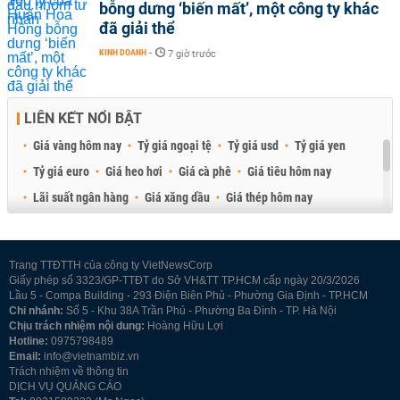
bỗng dưng ‘biến mất’, một công ty khác
đã giải thể
KINH DOANH
-
7 giờ trước
LIÊN KẾT NỔI BẬT
Giá vàng hôm nay
Tỷ giá ngoại tệ
Tỷ giá usd
Tỷ giá yen
Tỷ giá euro
Giá heo hơi
Giá cà phê
Giá tiêu hôm nay
Lãi suất ngân hàng
Giá xăng dầu
Giá thép hôm nay
Giá sầu riêng
Giá thịt heo
Giá gạo
Giá cao su
Best Retail Brokers
Diễn đàn đầu tư Việt Nam 2026
Trang TTĐTTH của công ty VietNewsCorp
Giấy phép số 3323/GP-TTĐT do Sở VH&TT TP.HCM cấp ngày 20/3/2026
Lầu 5 - Compa Building - 293 Điện Biên Phủ - Phường Gia Định - TP.HCM
Chi nhánh:
Số 5 - Khu 38A Trần Phú - Phường Ba Đình - TP. Hà Nội
Chịu trách nhiệm nội dung:
Hoàng Hữu Lợi
Hotline:
0975798489
Email:
info@vietnambiz.vn
Trách nhiệm về thông tin
DỊCH VỤ QUẢNG CÁO