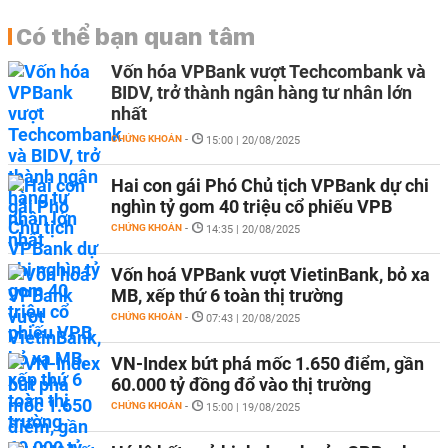
Có thể bạn quan tâm
Vốn hóa VPBank vượt Techcombank và
BIDV, trở thành ngân hàng tư nhân lớn
nhất
CHỨNG KHOÁN
-
15:00 | 20/08/2025
Hai con gái Phó Chủ tịch VPBank dự chi
nghìn tỷ gom 40 triệu cổ phiếu VPB
CHỨNG KHOÁN
-
14:35 | 20/08/2025
Vốn hoá VPBank vượt VietinBank, bỏ xa
MB, xếp thứ 6 toàn thị trường
CHỨNG KHOÁN
-
07:43 | 20/08/2025
VN-Index bứt phá mốc 1.650 điểm, gần
60.000 tỷ đồng đổ vào thị trường
CHỨNG KHOÁN
-
15:00 | 19/08/2025