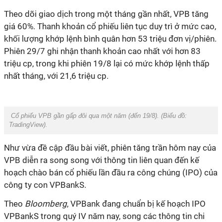
Theo dõi giao dịch trong một tháng gần nhất, VPB tăng
giá 60%. Thanh khoản cổ phiếu liên tục duy trì ở mức cao,
khối lượng khớp lệnh bình quân hơn 53 triệu đơn vị/phiên.
Phiên 29/7 ghi nhận thanh khoản cao nhất với hơn 83
triệu cp, trong khi phiên 19/8 lại có mức khớp lệnh thấp
nhất tháng, với 21,6 triệu cp.
Cổ phiếu VPB gần gấp đôi qua một năm (đến 19/8). (Biểu đồ:
TradingView
).
Như vừa đề cập đầu bài viết, phiên tăng trần hôm nay của
VPB diễn ra song song với thông tin liên quan đến kế
hoạch chào bán cổ phiếu lần đầu ra công chúng (IPO) của
công ty con VPBankS.
Theo
Bloomberg
, VPBank đang chuẩn bị kế hoạch IPO
VPBankS trong quý IV năm nay, song các thông tin chi