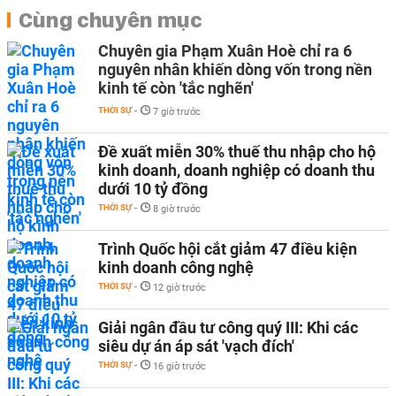
Cùng chuyên mục
Chuyên gia Phạm Xuân Hoè chỉ ra 6
nguyên nhân khiến dòng vốn trong nền
kinh tế còn 'tắc nghẽn'
THỜI SỰ
-
7 giờ trước
Đề xuất miễn 30% thuế thu nhập cho hộ
kinh doanh, doanh nghiệp có doanh thu
dưới 10 tỷ đồng
THỜI SỰ
-
8 giờ trước
Trình Quốc hội cắt giảm 47 điều kiện
kinh doanh công nghệ
THỜI SỰ
-
12 giờ trước
Giải ngân đầu tư công quý III: Khi các
siêu dự án áp sát 'vạch đích'
THỜI SỰ
-
16 giờ trước