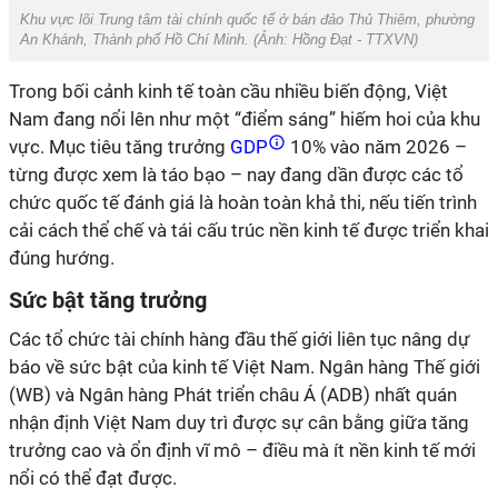
Khu vực lõi Trung tâm tài chính quốc tế ở bán đảo Thủ Thiêm, phường
An Khánh, Thành phố Hồ Chí Minh. (Ảnh: Hồng Đạt - TTXVN)
Trong bối cảnh kinh tế toàn cầu nhiều biến động, Việt
Nam đang nổi lên như một “điểm sáng” hiếm hoi của khu
vực. Mục tiêu tăng trưởng
GDP
10% vào năm 2026 –
từng được xem là táo bạo – nay đang dần được các tổ
chức quốc tế đánh giá là hoàn toàn khả thi, nếu tiến trình
cải cách thể chế và tái cấu trúc nền kinh tế được triển khai
đúng hướng.
Sức bật tăng trưởng
Các tổ chức tài chính hàng đầu thế giới liên tục nâng dự
báo về sức bật của kinh tế Việt Nam. Ngân hàng Thế giới
(WB) và Ngân hàng Phát triển châu Á (ADB) nhất quán
nhận định Việt Nam duy trì được sự cân bằng giữa tăng
trưởng cao và ổn định vĩ mô – điều mà ít nền kinh tế mới
nổi có thể đạt được.