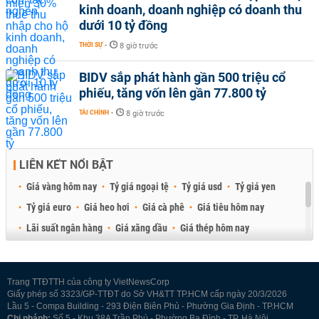
kinh doanh, doanh nghiệp có doanh thu
dưới 10 tỷ đồng
THỜI SỰ
-
8 giờ trước
BIDV sắp phát hành gần 500 triệu cổ
phiếu, tăng vốn lên gần 77.800 tỷ
TÀI CHÍNH
-
8 giờ trước
LIÊN KẾT NỔI BẬT
Giá vàng hôm nay
Tỷ giá ngoại tệ
Tỷ giá usd
Tỷ giá yen
Tỷ giá euro
Giá heo hơi
Giá cà phê
Giá tiêu hôm nay
Lãi suất ngân hàng
Giá xăng dầu
Giá thép hôm nay
Giá sầu riêng
Giá thịt heo
Giá gạo
Giá cao su
Best Retail Brokers
Diễn đàn đầu tư Việt Nam 2026
Trang TTĐTTH của công ty VietNewsCorp
Giấy phép số 3323/GP-TTĐT do Sở VH&TT TP.HCM cấp ngày 20/3/2026
Lầu 5 - Compa Building - 293 Điện Biên Phủ - Phường Gia Định - TP.HCM
Chi nhánh:
Số 5 - Khu 38A Trần Phú - Phường Ba Đình - TP. Hà Nội