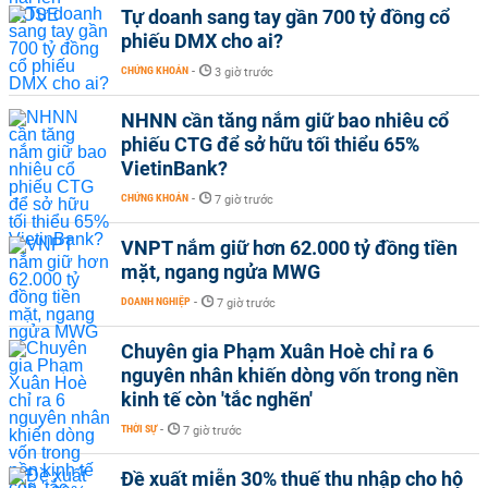
Tự doanh sang tay gần 700 tỷ đồng cổ
phiếu DMX cho ai?
CHỨNG KHOÁN
-
3 giờ trước
NHNN cần tăng nắm giữ bao nhiêu cổ
phiếu CTG để sở hữu tối thiểu 65%
VietinBank?
CHỨNG KHOÁN
-
7 giờ trước
VNPT nắm giữ hơn 62.000 tỷ đồng tiền
mặt, ngang ngửa MWG
DOANH NGHIỆP
-
7 giờ trước
Chuyên gia Phạm Xuân Hoè chỉ ra 6
nguyên nhân khiến dòng vốn trong nền
kinh tế còn 'tắc nghẽn'
THỜI SỰ
-
7 giờ trước
Đề xuất miễn 30% thuế thu nhập cho hộ