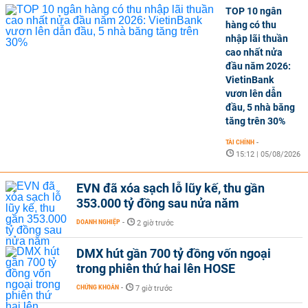
TOP 10 ngân
hàng có thu
nhập lãi thuần
cao nhất nửa
đầu năm 2026:
VietinBank
vươn lên dẫn
đầu, 5 nhà băng
tăng trên 30%
TÀI CHÍNH
-
15:12 | 05/08/2026
EVN đã xóa sạch lỗ lũy kế, thu gần
353.000 tỷ đồng sau nửa năm
DOANH NGHIỆP
-
2 giờ trước
DMX hút gần 700 tỷ đồng vốn ngoại
trong phiên thứ hai lên HOSE
CHỨNG KHOÁN
-
7 giờ trước