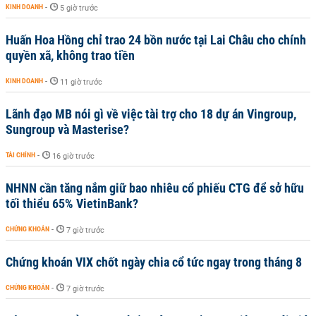
KINH DOANH
-
5 giờ trước
Huấn Hoa Hồng chỉ trao 24 bồn nước tại Lai Châu cho chính
quyền xã, không trao tiền
KINH DOANH
-
11 giờ trước
Lãnh đạo MB nói gì về việc tài trợ cho 18 dự án Vingroup,
Sungroup và Masterise?
TÀI CHÍNH
-
16 giờ trước
NHNN cần tăng nắm giữ bao nhiêu cổ phiếu CTG để sở hữu
tối thiểu 65% VietinBank?
CHỨNG KHOÁN
-
7 giờ trước
Chứng khoán VIX chốt ngày chia cổ tức ngay trong tháng 8
CHỨNG KHOÁN
-
7 giờ trước