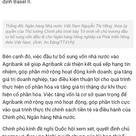
định Basel II.
Thống đốc Ngân hàng Nhà nước Việt Nam Nguyễn Thị Hồng, thừa ủy
quyền của Thủ tướng Chính phủ trình bày Tờ trình về chủ trương đầu
tư bổ sung vốn điều lệ cho Ngân hàng Nông nghiệp và Phát triển Nông
thôn Việt Nam. (Ảnh:
An Đăng/TTXVN
)
Bên cạnh đó, việc đầu tư bổ sung vốn nhà nước vào
Agribank sẽ giúp Agribank cải thiện kết quả xếp hạng tín
nhiệm, góp phần mở rộng hoạt động kinh doanh; gia tăng
giá trị doanh nghiệp, tạo điều kiện thuận lợi cho quá trình
thực hiện cổ phần hóa và tăng giá trị thặng dư khi thực
hiện cổ phần hóa. Việc tăng vốn là cơ sở quan trọng để
Agribank mở rộng quy mô hoạt động, góp phần tích cực
vào quá trình thực thi chính sách tiền tệ và điều hành của
Chính phủ, Ngân hàng Nhà nước.
Chính phủ kính đề nghị Quốc hội xem xét, quyết định chủ