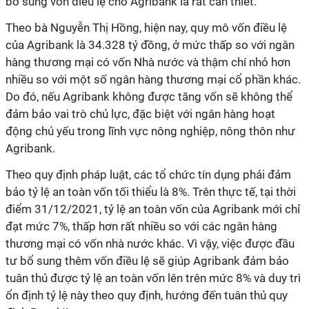
bổ sung vốn điều lệ cho Agribank là rất cần thiết.
Theo bà Nguyễn Thị Hồng, hiện nay, quy mô vốn điều lệ
của Agribank là 34.328 tỷ đồng, ở mức thấp so với ngân
hàng thương mại có vốn Nhà nước và thậm chí nhỏ hơn
nhiều so với một số ngân hàng thương mại cổ phần khác.
Do đó, nếu Agribank không được tăng vốn sẽ không thể
đảm bảo vai trò chủ lực, đặc biệt với ngân hàng hoạt
động chủ yếu trong lĩnh vực nông nghiệp, nông thôn như
Agribank.
Theo quy định pháp luật, các tổ chức tín dụng phải đảm
bảo tỷ lệ an toàn vốn tối thiểu là 8%. Trên thực tế, tại thời
điểm 31/12/2021, tỷ lệ an toàn vốn của Agribank mới chỉ
đạt mức 7%, thấp hơn rất nhiều so với các ngân hàng
thương mại có vốn nhà nước khác. Vì vậy, việc được đầu
tư bổ sung thêm vốn điều lệ sẽ giúp Agribank đảm bảo
tuân thủ được tỷ lệ an toàn vốn lên trên mức 8% và duy trì
ổn định tỷ lệ này theo quy định, hướng đến tuân thủ quy