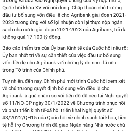
trương và đưa vào Nghị quyết chung của Kỳ họp thứ 5,
Quốc hội khóa XV với nội dung: Chấp thuận chủ trương
đầu tư bổ sung vốn điều lệ cho Agribank giai đoạn 2021-
2023 tương ứng với số lợi nhuận còn lại thực nộp ngân
sách nhà nước giai đoạn 2021-2023 của Agribank, tối đa
không quá 17.100 tỷ đồng.
Báo cáo thẩm tra của Ủy ban Kinh tế của Quốc hội nêu rõ:
Ủy ban nhất trí về sự cần thiết của việc đầu tư bổ sung
vốn điều lệ cho Agribank với những lý do như đã nêu
trong Tờ trình của Chính phủ.
Tuy nhiên, đến nay, Chính phủ mới trình Quốc hội xem xét
về chủ trương quyết định bổ sung vốn điều lệ cho
Agribank là quá chậm so với tiến độ đã nêu tại Nghị quyết
số 11/NQ-CP ngày 30/1/2022 về Chương trình phục hồi
và phát triển kinh tế-xã hội triển khai Nghị quyết số
43/2022/QH15 của Quốc hội về chính sách tài khóa, tiền
tệ hỗ trợ Chương trình đã giao Ngân hàng Nhà nước chủ