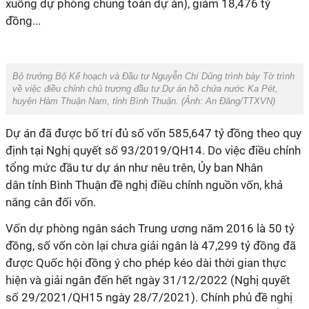
xuống dự phòng chung toàn dự án), giảm 18,476 tỷ
đồng...
Bộ trưởng Bộ Kế hoạch và Đầu tư Nguyễn Chí Dũng trình bày Tờ trình
về việc điều chỉnh chủ trương đầu tư Dự án hồ chứa nước Ka Pét,
huyện Hàm Thuận Nam, tỉnh Bình Thuận. (Ảnh:
An Đăng/TTXVN
)
Dự án đã được bố trí đủ số vốn 585,647 tỷ đồng theo quy
định tại Nghị quyết số 93/2019/QH14. Do việc điều chỉnh
tổng mức đầu tư dự án như nêu trên, Ủy ban Nhân
dân tỉnh Bình Thuận đề nghị điều chỉnh nguồn vốn, khả
năng cân đối vốn.
Vốn dự phòng ngân sách Trung ương năm 2016 là 50 tỷ
đồng, số vốn còn lại chưa giải ngân là 47,299 tỷ đồng đã
được Quốc hội đồng ý cho phép kéo dài thời gian thực
hiện và giải ngân đến hết ngày 31/12/2022 (Nghị quyết
số 29/2021/QH15 ngày 28/7/2021). Chính phủ đề nghị