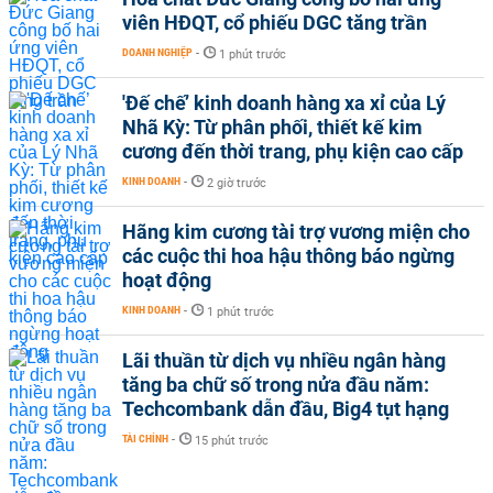
viên HĐQT, cổ phiếu DGC tăng trần
DOANH NGHIỆP
-
1 phút trước
'Đế chế’ kinh doanh hàng xa xỉ của Lý
Nhã Kỳ: Từ phân phối, thiết kế kim
cương đến thời trang, phụ kiện cao cấp
KINH DOANH
-
2 giờ trước
Hãng kim cương tài trợ vương miện cho
các cuộc thi hoa hậu thông báo ngừng
hoạt động
KINH DOANH
-
1 phút trước
Lãi thuần từ dịch vụ nhiều ngân hàng
tăng ba chữ số trong nửa đầu năm:
Techcombank dẫn đầu, Big4 tụt hạng
TÀI CHÍNH
-
15 phút trước