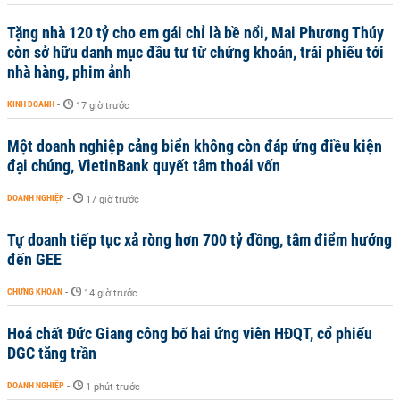
Tặng nhà 120 tỷ cho em gái chỉ là bề nổi, Mai Phương Thúy
còn sở hữu danh mục đầu tư từ chứng khoán, trái phiếu tới
nhà hàng, phim ảnh
KINH DOANH
-
17 giờ trước
Một doanh nghiệp cảng biển không còn đáp ứng điều kiện
đại chúng, VietinBank quyết tâm thoái vốn
DOANH NGHIỆP
-
17 giờ trước
Tự doanh tiếp tục xả ròng hơn 700 tỷ đồng, tâm điểm hướng
đến GEE
CHỨNG KHOÁN
-
14 giờ trước
Hoá chất Đức Giang công bố hai ứng viên HĐQT, cổ phiếu
DGC tăng trần
DOANH NGHIỆP
-
1 phút trước