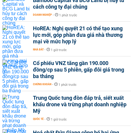
Bamboo Capital và BCG Land bị hủy tư
cách công ty đại chúng
DOANH NGHIỆP
-
1 phút trước
HoREA: Nghị quyết 21 có thể tạo xung
lực mới, góp phần đưa giá nhà thương
mại về mức hợp lý
NHÀ ĐẤT
-
1 giờ trước
Cổ phiếu VNZ tăng gần 190.000
đồng/cp sau 5 phiên, gấp đôi giá trong
ba tháng
CHỨNG KHOÁN
-
1 phút trước
Trung Quốc tung đòn đáp trả, siết xuất
khẩu drone và trừng phạt doanh nghiệp
Mỹ
QUỐC TẾ
-
1 giờ trước
Hoá chất Đức Giang công bố hai ứng