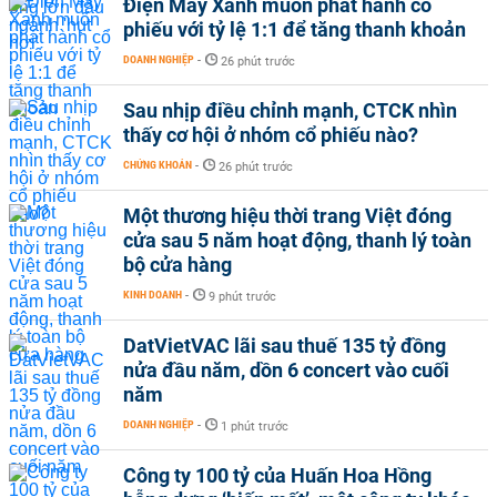
Điện Máy Xanh muốn phát hành cổ
phiếu với tỷ lệ 1:1 để tăng thanh khoản
DOANH NGHIỆP
-
26 phút trước
Sau nhịp điều chỉnh mạnh, CTCK nhìn
thấy cơ hội ở nhóm cổ phiếu nào?
CHỨNG KHOÁN
-
26 phút trước
Một thương hiệu thời trang Việt đóng
cửa sau 5 năm hoạt động, thanh lý toàn
bộ cửa hàng
KINH DOANH
-
9 phút trước
DatVietVAC lãi sau thuế 135 tỷ đồng
nửa đầu năm, dồn 6 concert vào cuối
năm
DOANH NGHIỆP
-
1 phút trước
Công ty 100 tỷ của Huấn Hoa Hồng