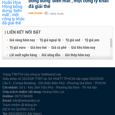
bỗng dưng ‘biến mất’, một công ty khác
đã giải thể
KINH DOANH
-
1 phút trước
LIÊN KẾT NỔI BẬT
Giá vàng hôm nay
Tỷ giá ngoại tệ
Tỷ giá usd
Tỷ giá yen
Tỷ giá euro
Giá heo hơi
Giá cà phê
Giá tiêu hôm nay
Lãi suất ngân hàng
Giá xăng dầu
Giá thép hôm nay
Giá sầu riêng
Giá thịt heo
Giá gạo
Giá cao su
Best Retail Brokers
Diễn đàn đầu tư Việt Nam 2026
Trang TTĐTTH của công ty VietNewsCorp
Giấy phép số 3323/GP-TTĐT do Sở VH&TT TP.HCM cấp ngày 20/3/2026
Lầu 5 - Compa Building - 293 Điện Biên Phủ - Phường Gia Định - TP.HCM
Chi nhánh:
Số 5 - Khu 38A Trần Phú - Phường Ba Đình - TP. Hà Nội
Chịu trách nhiệm nội dung:
Hoàng Hữu Lợi
Hotline:
0975798489
Email:
info@vietnambiz.vn
Trách nhiệm về thông tin
DỊCH VỤ QUẢNG CÁO
Tel:
0931589222 (Ms Ngọc)