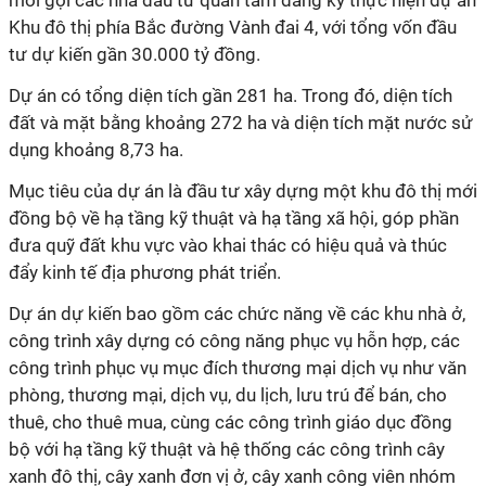
mời gọi các nhà đầu tư quan tâm đăng ký thực hiện dự án
Khu đô thị phía Bắc đường Vành đai 4, với tổng vốn đầu
tư dự kiến gần 30.000 tỷ đồng.
Dự án có tổng diện tích gần 281 ha. Trong đó, diện tích
đất và mặt bằng khoảng 272 ha và diện tích mặt nước sử
dụng khoảng 8,73 ha.
Mục tiêu của dự án là đầu tư xây dựng một khu đô thị mới
đồng bộ về hạ tầng kỹ thuật và hạ tầng xã hội, góp phần
đưa quỹ đất khu vực vào khai thác có hiệu quả và thúc
đẩy kinh tế địa phương phát triển.
Dự án dự kiến bao gồm các chức năng về các khu nhà ở,
công trình xây dựng có công năng phục vụ hỗn hợp, các
công trình phục vụ mục đích thương mại dịch vụ như văn
phòng, thương mại, dịch vụ, du lịch, lưu trú để bán, cho
thuê, cho thuê mua, cùng các công trình giáo dục đồng
bộ với hạ tầng kỹ thuật và hệ thống các công trình cây
xanh đô thị, cây xanh đơn vị ở, cây xanh công viên nhóm