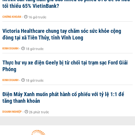
tối thiểu 65% VietinBank?
CHỨNG KHOÁN
-
16 giờ trước
Victoria Healthcare chung tay chăm sóc sức khỏe cộng
đồng tại xã Tiên Thủy, tỉnh Vĩnh Long
KINH DOANH
-
18 giờ trước
Thực hư vụ xe điện Geely bị từ chối tại trạm sạc Ford Giải
Phóng
KINH DOANH
-
18 giờ trước
Điện Máy Xanh muốn phát hành cổ phiếu với tỷ lệ 1:1 để
tăng thanh khoản
DOANH NGHIỆP
-
26 phút trước