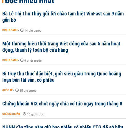
Đọc nhiều nhất
Bà Lê Thị Thu Thủy gửi lời chào tạm biệt VinFast sau 9 năm
gắn bó
KINH DOANH
-
14 giờ trước
Một thương hiệu thời trang Việt đóng cửa sau 5 năm hoạt
động, thanh lý toàn bộ cửa hàng
KINH DOANH
-
9 phút trước
Bị truy thu thuế đặc biệt, giới siêu giàu Trung Quốc hoảng
loạn bán tài sản, cổ phiếu
QUỐC TẾ
-
15 giờ trước
Chứng khoán VIX chốt ngày chia cổ tức ngay trong tháng 8
CHỨNG KHOÁN
-
16 giờ trước
NHNN cần tăng nắm giữ bao nhiêu cổ phiếu CTG để sở hữu