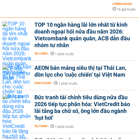
CHỨNG KHOÁN
-
16 giờ trước
TOP 10 ngân hàng lãi lớn nhất từ kinh
doanh ngoại hối nửa đầu năm 2026:
Vietcombank quán quân, ACB dẫn đầu
nhóm tư nhân
TÀI CHÍNH
-
1 phút trước
AEON bán mảng siêu thị tại Thái Lan,
dồn lực cho ‘cuộc chiến’ tại Việt Nam
KINH DOANH
-
1 phút trước
Bức tranh tài chính tiêu dùng nửa đầu
2026 tiếp tục phân hóa: VietCredit báo
lãi tăng ba chữ số, ông lớn đầu ngành
'hụt hơi'
TÀI CHÍNH
-
1 phút trước