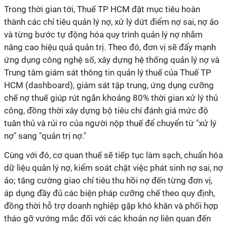
Trong thời gian tới, Thuế TP HCM đặt mục tiêu hoàn
thành các chỉ tiêu quản lý nợ, xử lý dứt điểm nợ sai, nợ ảo
và từng bước tự động hóa quy trình quản lý nợ nhằm
nâng cao hiệu quả quản trị. Theo đó, đơn vị sẽ đẩy mạnh
ứng dụng công nghệ số, xây dựng hệ thống quản lý nợ và
Trung tâm giám sát thông tin quản lý thuế của Thuế TP
HCM (dashboard), giám sát tập trung, ứng dụng cưỡng
chế nợ thuế giúp rút ngắn khoảng 80% thời gian xử lý thủ
công, đồng thời xây dựng bộ tiêu chí đánh giá mức độ
tuân thủ và rủi ro của người nộp thuế để chuyển từ "xử lý
nợ" sang "quản trị nợ."
Cùng với đó, cơ quan thuế sẽ tiếp tục làm sạch, chuẩn hóa
dữ liệu quản lý nợ, kiểm soát chặt việc phát sinh nợ sai, nợ
ảo; tăng cường giao chỉ tiêu thu hồi nợ đến từng đơn vị,
áp dụng đầy đủ các biện pháp cưỡng chế theo quy định,
đồng thời hỗ trợ doanh nghiệp gặp khó khăn và phối hợp
tháo gỡ vướng mắc đối với các khoản nợ liên quan đến