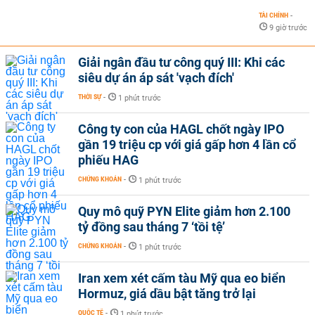
TÀI CHÍNH
-
9 giờ trước
Giải ngân đầu tư công quý III: Khi các
siêu dự án áp sát 'vạch đích'
THỜI SỰ
-
1 phút trước
Công ty con của HAGL chốt ngày IPO
gần 19 triệu cp với giá gấp hơn 4 lần cổ
phiếu HAG
CHỨNG KHOÁN
-
1 phút trước
Quy mô quỹ PYN Elite giảm hơn 2.100
tỷ đồng sau tháng 7 ‘tồi tệ’
CHỨNG KHOÁN
-
1 phút trước
Iran xem xét cấm tàu Mỹ qua eo biển
Hormuz, giá dầu bật tăng trở lại
QUỐC TẾ
-
1 phút trước