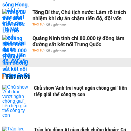
Tổng Bí thư, Chủ tịch nước: Làm rõ trách
nhiệm khi dự án chậm tiến độ, đội vốn
THỜI SỰ
-
7 giờ trước
Quảng Ninh tính chi 80.000 tỷ đồng làm
đường sắt kết nối Trung Quốc
THỜI SỰ
-
7 giờ trước
Tin mới
Chủ show 'Anh trai vượt ngàn chông gai' liên
tiếp giải thế công ty con
Trào lưu dùng AI giao dịch chứng khoán: Cơ