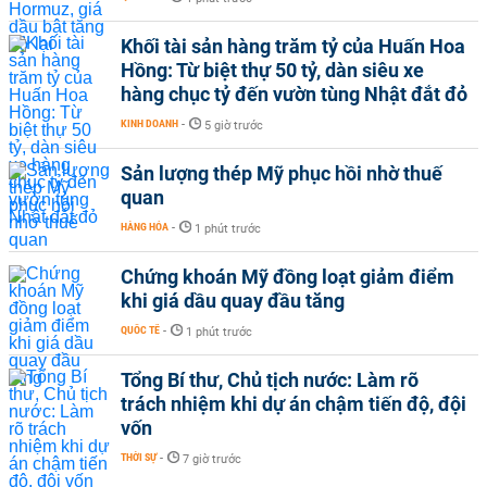
Khối tài sản hàng trăm tỷ của Huấn Hoa
Hồng: Từ biệt thự 50 tỷ, dàn siêu xe
hàng chục tỷ đến vườn tùng Nhật đắt đỏ
KINH DOANH
-
5 giờ trước
Sản lượng thép Mỹ phục hồi nhờ thuế
quan
HÀNG HÓA
-
1 phút trước
Chứng khoán Mỹ đồng loạt giảm điểm
khi giá dầu quay đầu tăng
QUỐC TẾ
-
1 phút trước
Tổng Bí thư, Chủ tịch nước: Làm rõ
trách nhiệm khi dự án chậm tiến độ, đội
vốn
THỜI SỰ
-
7 giờ trước