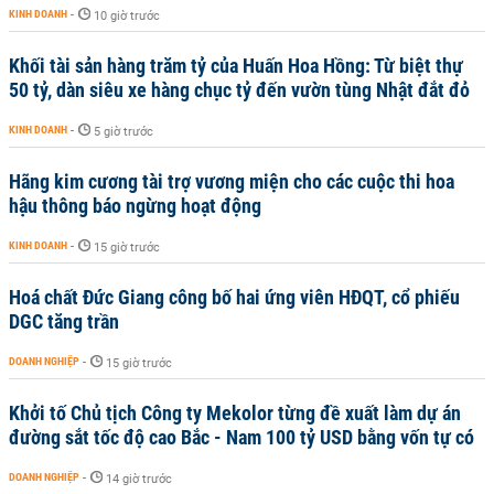
KINH DOANH
-
10 giờ trước
Khối tài sản hàng trăm tỷ của Huấn Hoa Hồng: Từ biệt thự
50 tỷ, dàn siêu xe hàng chục tỷ đến vườn tùng Nhật đắt đỏ
KINH DOANH
-
5 giờ trước
Hãng kim cương tài trợ vương miện cho các cuộc thi hoa
hậu thông báo ngừng hoạt động
KINH DOANH
-
15 giờ trước
Hoá chất Đức Giang công bố hai ứng viên HĐQT, cổ phiếu
DGC tăng trần
DOANH NGHIỆP
-
15 giờ trước
Khởi tố Chủ tịch Công ty Mekolor từng đề xuất làm dự án
đường sắt tốc độ cao Bắc - Nam 100 tỷ USD bằng vốn tự có
DOANH NGHIỆP
-
14 giờ trước