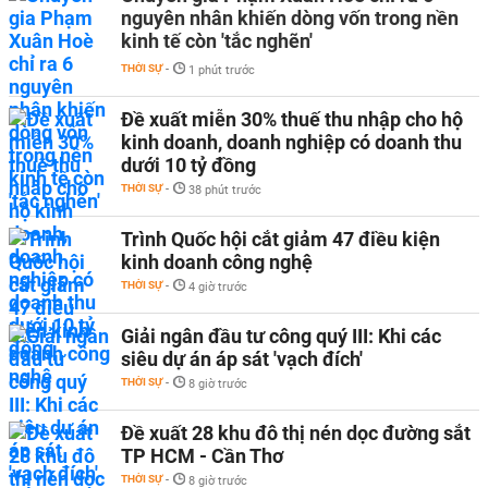
nguyên nhân khiến dòng vốn trong nền
kinh tế còn 'tắc nghẽn'
THỜI SỰ
-
1 phút trước
Đề xuất miễn 30% thuế thu nhập cho hộ
kinh doanh, doanh nghiệp có doanh thu
dưới 10 tỷ đồng
THỜI SỰ
-
38 phút trước
Trình Quốc hội cắt giảm 47 điều kiện
kinh doanh công nghệ
THỜI SỰ
-
4 giờ trước
Giải ngân đầu tư công quý III: Khi các
siêu dự án áp sát 'vạch đích'
THỜI SỰ
-
8 giờ trước
Đề xuất 28 khu đô thị nén dọc đường sắt
TP HCM - Cần Thơ
THỜI SỰ
-
8 giờ trước