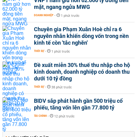
VNPT nắm giữ hơn 62.000 tỷ đồng tiền
mặt, ngang ngửa MWG
DOANH NGHIỆP
-
1 phút trước
Chuyên gia Phạm Xuân Hoè chỉ ra 6
nguyên nhân khiến dòng vốn trong nền
kinh tế còn 'tắc nghẽn'
THỜI SỰ
-
1 phút trước
Đề xuất miễn 30% thuế thu nhập cho hộ
kinh doanh, doanh nghiệp có doanh thu
dưới 10 tỷ đồng
THỜI SỰ
-
38 phút trước
BIDV sắp phát hành gần 500 triệu cổ
phiếu, tăng vốn lên gần 77.800 tỷ
TÀI CHÍNH
-
12 phút trước