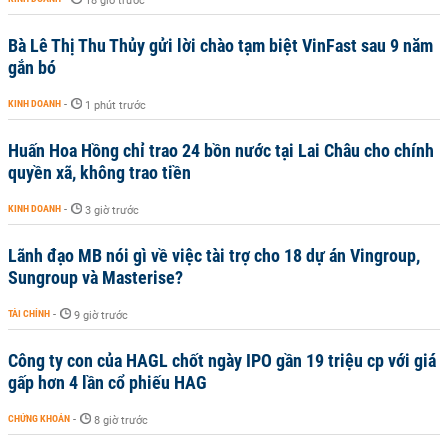
18 giờ trước
Bà Lê Thị Thu Thủy gửi lời chào tạm biệt VinFast sau 9 năm
gắn bó
KINH DOANH
-
1 phút trước
Huấn Hoa Hồng chỉ trao 24 bồn nước tại Lai Châu cho chính
quyền xã, không trao tiền
KINH DOANH
-
3 giờ trước
Lãnh đạo MB nói gì về việc tài trợ cho 18 dự án Vingroup,
Sungroup và Masterise?
TÀI CHÍNH
-
9 giờ trước
Công ty con của HAGL chốt ngày IPO gần 19 triệu cp với giá
gấp hơn 4 lần cổ phiếu HAG
CHỨNG KHOÁN
-
8 giờ trước