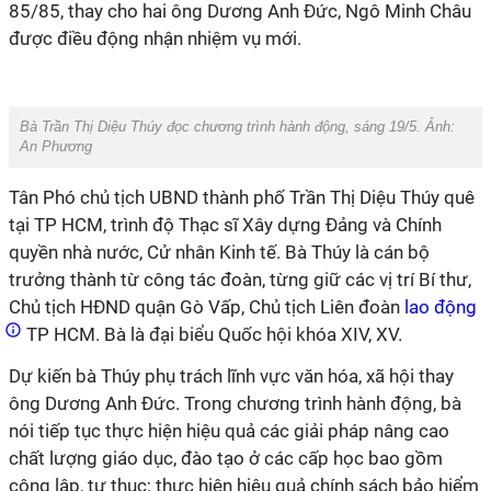
85/85, thay cho hai ông Dương Anh Đức, Ngô Minh Châu
được điều động nhận nhiệm vụ mới.
Bà Trần Thị Diệu Thúy đọc chương trình hành động, sáng 19/5. Ảnh:
An Phương
Tân Phó chủ tịch UBND thành phố Trần Thị Diệu Thúy quê
tại TP HCM, trình độ Thạc sĩ Xây dựng Đảng và Chính
quyền nhà nước, Cử nhân Kinh tế. Bà Thúy là cán bộ
trưởng thành từ công tác đoàn, từng giữ các vị trí Bí thư,
Chủ tịch HĐND quận Gò Vấp, Chủ tịch Liên đoàn
lao động
TP HCM. Bà là đại biểu Quốc hội khóa XIV, XV.
Dự kiến bà Thúy phụ trách lĩnh vực văn hóa, xã hội thay
ông Dương Anh Đức. Trong chương trình hành động, bà
nói tiếp tục thực hiện hiệu quả các giải pháp nâng cao
chất lượng giáo dục, đào tạo ở các cấp học bao gồm
công lập, tư thục; thực hiện hiệu quả chính sách bảo hiểm