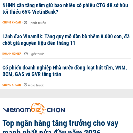
NHNN cần tăng nắm giữ bao nhiêu cổ phiếu CTG để sở hữu
tối thiểu 65% VietinBank?
CHỨNG KHOÁN
-
1 phút trước
Lãnh đạo Vinamilk: Tăng quy mô đàn bò thêm 8.000 con, đã
chốt giá nguyên liệu đến tháng 11
DOANH NGHIỆP
-
5 giờ trước
Cổ phiếu doanh nghiệp Nhà nước đồng loạt hút tiền, VNM,
BCM, GAS và GVR tăng trần
CHỨNG KHOÁN
-
4 giờ trước
Top ngân hàng tăng trưởng cho vay
mạnh nhất nửa đầu năm 2026