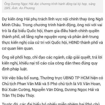
Ông Dương Ngọc Hải đọc chương trình hành động tại kỳ họp, sáng
19/5. Ảnh: An Phương
Dự kiến ông Hải phụ trách lĩnh vực nội chính thay ông Ngô
Minh Châu. Trong chương trình hành động, ông nói với vai
trò là đại biểu Quốc hội, tham gia điều hành chính quyền
thành phố, sẽ lắng nghe nguyện vọng và phản ảnh trung
thực kiến nghị của cử tri với Quốc hội, HĐND thành phố và
cơ quan liên quan.
Ông sẽ phối hợp, chỉ đạo các ngành, cấp giải quyết, trả lời
kiến nghị, khiếu nại tố cáo của công dân theo đúng quy
định pháp luật.
Với việc bầu bổ sung, Thường trực UBND TP HCM hiện có
Chủ tịch Phan Văn Mãi và 5 Phó chủ tịch là Võ Văn Hoan,
Bùi Xuân Cường, Nguyễn Văn Dũng, Dương Ngọc Hải và
Trần Thị Diệu Thúy.
Trước đó, các đại biểu bỏ phiếu miễn nhiệm hai Phó chủ