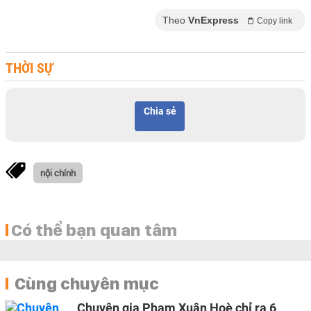
Theo
VnExpress
Copy link
THỜI SỰ
Chia sẻ
nội chính
Có thể bạn quan tâm
Cùng chuyên mục
Chuyên gia Phạm Xuân Hoè chỉ ra 6