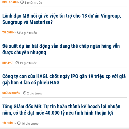
KINH DOANH
-
1 phút trước
Lãnh đạo MB nói gì về việc tài trợ cho 18 dự án Vingroup,
Sungroup và Masterise?
TÀI CHÍNH
-
3 giờ trước
Đề xuất dự án bất động sản đang thế chấp ngân hàng vẫn
được chuyển nhượng
NHÀ ĐẤT
-
19 giờ trước
Công ty con của HAGL chốt ngày IPO gần 19 triệu cp với giá
gấp hơn 4 lần cổ phiếu HAG
CHỨNG KHOÁN
-
2 giờ trước
Tổng Giám đốc MB: Tự tin hoàn thành kế hoạch lợi nhuận
năm, có thể đạt mốc 40.000 tỷ nếu tình hình thuận lợi
TÀI CHÍNH
-
16 giờ trước