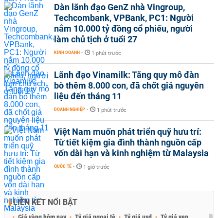
Dàn lãnh đạo GenZ nhà Vingroup,
Techcombank, VPBank, PC1: Người
nắm 10.000 tỷ đồng cổ phiếu, người
làm chủ tịch ở tuổi 27
KINH DOANH
-
1 phút trước
Lãnh đạo Vinamilk: Tăng quy mô đàn
bò thêm 8.000 con, đã chốt giá nguyên
liệu đến tháng 11
DOANH NGHIỆP
-
1 phút trước
Việt Nam muốn phát triển quỹ hưu trí:
Từ tiết kiệm gia đình thành nguồn cấp
vốn dài hạn và kinh nghiệm từ Malaysia
QUỐC TẾ
-
1 giờ trước
LIÊN KẾT NỔI BẬT
Giá vàng hôm nay
Tỷ giá ngoại tệ
Tỷ giá usd
Tỷ giá yen