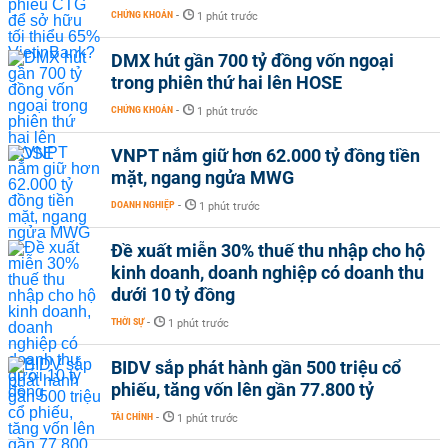
CHỨNG KHOÁN
-
1 phút trước
DMX hút gần 700 tỷ đồng vốn ngoại
trong phiên thứ hai lên HOSE
CHỨNG KHOÁN
-
1 phút trước
VNPT nắm giữ hơn 62.000 tỷ đồng tiền
mặt, ngang ngửa MWG
DOANH NGHIỆP
-
1 phút trước
Đề xuất miễn 30% thuế thu nhập cho hộ
kinh doanh, doanh nghiệp có doanh thu
dưới 10 tỷ đồng
THỜI SỰ
-
1 phút trước
BIDV sắp phát hành gần 500 triệu cổ
phiếu, tăng vốn lên gần 77.800 tỷ
TÀI CHÍNH
-
1 phút trước