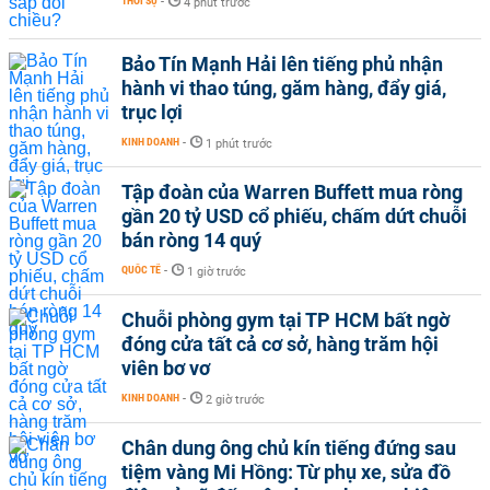
THỜI SỰ
-
4 phút trước
Bảo Tín Mạnh Hải lên tiếng phủ nhận
hành vi thao túng, găm hàng, đẩy giá,
trục lợi
KINH DOANH
-
1 phút trước
Tập đoàn của Warren Buffett mua ròng
gần 20 tỷ USD cổ phiếu, chấm dứt chuỗi
bán ròng 14 quý
QUỐC TẾ
-
1 giờ trước
Chuỗi phòng gym tại TP HCM bất ngờ
đóng cửa tất cả cơ sở, hàng trăm hội
viên bơ vơ
KINH DOANH
-
2 giờ trước
Chân dung ông chủ kín tiếng đứng sau
tiệm vàng Mi Hồng: Từ phụ xe, sửa đồ