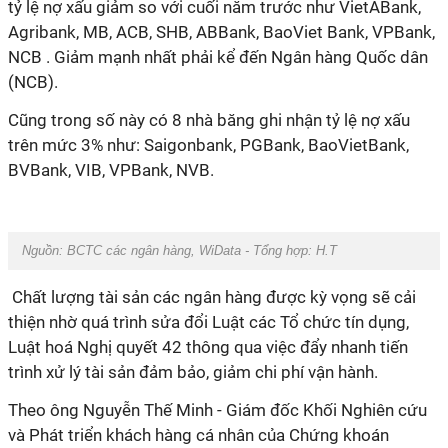
tỷ lệ nợ xấu giảm so với cuối năm trước như VietABank,
Agribank, MB, ACB, SHB, ABBank, BaoViet Bank, VPBank,
NCB . Giảm mạnh nhất phải kể đến Ngân hàng Quốc dân
(NCB).
Cũng trong số này có 8 nhà băng ghi nhận tỷ lệ nợ xấu
trên mức 3% như: Saigonbank, PGBank, BaoVietBank,
BVBank, VIB, VPBank, NVB.
Nguồn:
BCTC các ngân hàng, WiData - Tổng hợp: H.T
Chất lượng tài sản các ngân hàng được kỳ vọng sẽ cải
thiện nhờ quá trình sửa đổi Luật các Tổ chức tín dụng,
Luật hoá Nghị quyết 42 thông qua việc đẩy nhanh tiến
trình xử lý tài sản đảm bảo, giảm chi phí vận hành.
Theo ông Nguyễn Thế Minh - Giám đốc Khối Nghiên cứu
và Phát triển khách hàng cá nhân của Chứng khoán