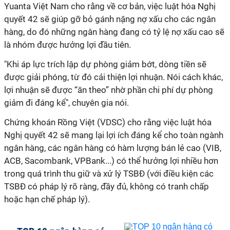
Yuanta Việt Nam cho rằng về cơ bản, việc luật hóa Nghị
quyết 42 sẽ giúp gỡ bỏ gánh nặng nợ xấu cho các ngân
hàng, do đó những ngân hàng đang có tỷ lệ nợ xấu cao sẽ
là nhóm được hưởng lợi đầu tiên.
"Khi áp lực trích lập dự phòng giảm bớt, dòng tiền sẽ
được giải phóng, từ đó cải thiện lợi nhuận. Nói cách khác,
lợi nhuận sẽ được “ăn theo” nhờ phần chi phí dự phòng
giảm đi đáng kể", chuyên gia nói.
Chứng khoán Rồng Việt (VDSC) cho rằng việc luật hóa
Nghị quyết 42 sẽ mang lại lợi ích đáng kể cho toàn ngành
ngân hàng, các ngân hàng có hàm lượng bán lẻ cao (VIB,
ACB, Sacombank, VPBank...) có thể hưởng lợi nhiều hơn
trong quá trình thu giữ và xử lý TSBĐ (với điều kiện các
TSBĐ có pháp lý rõ ràng, đầy đủ, không có tranh chấp
hoặc hạn chế pháp lý).