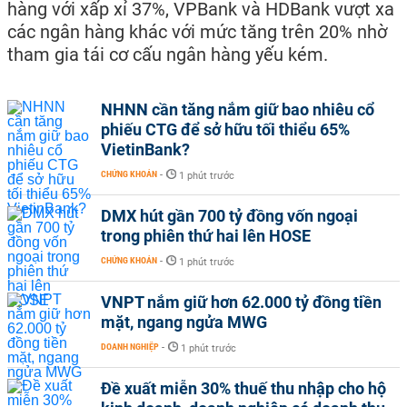
hàng với xấp xỉ 37%, VPBank và HDBank vượt xa
các ngân hàng khác với mức tăng trên 20% nhờ
tham gia tái cơ cấu ngân hàng yếu kém.
NHNN cần tăng nắm giữ bao nhiêu cổ
phiếu CTG để sở hữu tối thiểu 65%
VietinBank?
CHỨNG KHOÁN
-
1 phút trước
DMX hút gần 700 tỷ đồng vốn ngoại
trong phiên thứ hai lên HOSE
CHỨNG KHOÁN
-
1 phút trước
VNPT nắm giữ hơn 62.000 tỷ đồng tiền
mặt, ngang ngửa MWG
DOANH NGHIỆP
-
1 phút trước
Đề xuất miễn 30% thuế thu nhập cho hộ