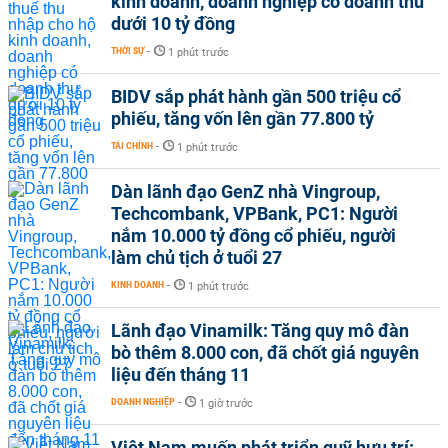
kinh doanh, doanh nghiệp có doanh thu
dưới 10 tỷ đồng
THỜI SỰ
-
1 phút trước
BIDV sắp phát hành gần 500 triệu cổ
phiếu, tăng vốn lên gần 77.800 tỷ
TÀI CHÍNH
-
1 phút trước
Dàn lãnh đạo GenZ nhà Vingroup,
Techcombank, VPBank, PC1: Người
nắm 10.000 tỷ đồng cổ phiếu, người
làm chủ tịch ở tuổi 27
KINH DOANH
-
1 phút trước
Lãnh đạo Vinamilk: Tăng quy mô đàn
bò thêm 8.000 con, đã chốt giá nguyên
liệu đến tháng 11
DOANH NGHIỆP
-
1 giờ trước
Việt Nam muốn phát triển quỹ hưu trí: