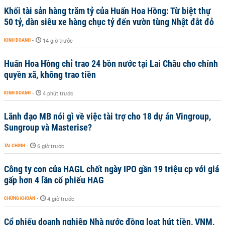
Khối tài sản hàng trăm tỷ của Huấn Hoa Hồng: Từ biệt thự
50 tỷ, dàn siêu xe hàng chục tỷ đến vườn tùng Nhật đắt đỏ
KINH DOANH
-
14 giờ trước
Huấn Hoa Hồng chỉ trao 24 bồn nước tại Lai Châu cho chính
quyền xã, không trao tiền
KINH DOANH
-
4 phút trước
Lãnh đạo MB nói gì về việc tài trợ cho 18 dự án Vingroup,
Sungroup và Masterise?
TÀI CHÍNH
-
6 giờ trước
Công ty con của HAGL chốt ngày IPO gần 19 triệu cp với giá
gấp hơn 4 lần cổ phiếu HAG
CHỨNG KHOÁN
-
4 giờ trước
Cổ phiếu doanh nghiệp Nhà nước đồng loạt hút tiền, VNM,