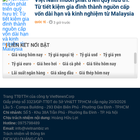
Từ tiết kiệm gia đình thành nguồn cấp
vốn dài hạn và kinh nghiệm từ Malaysia
QUỐC TẾ
-
3 giờ trước
LIÊN KẾT NỔI BẬT
Giá vàng hôm nay
Tỷ giá ngoại tệ
Tỷ giá usd
Tỷ giá yen
Tỷ giá euro
Giá heo hơi
Giá cà phê
Giá tiêu hôm nay
Lãi suất ngân hàng
Giá xăng dầu
Giá thép hôm nay
Giá sầu riêng
Giá thịt heo
Giá gạo
Giá cao su
Best Retail Brokers
Diễn đàn đầu tư Việt Nam 2026
Trang TTĐTTH của công ty VietNewsCorp
Giấy phép số 3323/GP-TTĐT do Sở VH&TT TP.HCM cấp ngày 20/3/2026
Lầu 5 - Compa Building - 293 Điện Biên Phủ - Phường Gia Định - TP.HCM
Chi nhánh:
Số 5 - Khu 38A Trần Phú - Phường Ba Đình - TP. Hà Nội
Chịu trách nhiệm nội dung:
Hoàng Hữu Lợi
Hotline:
0975798489
Email:
info@vietnambiz.vn
Trách nhiệm về thông tin
DỊCH VỤ QUẢNG CÁO