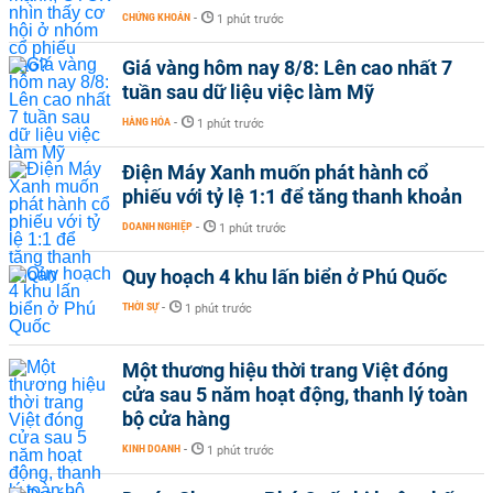
CHỨNG KHOÁN
-
1 phút trước
Giá vàng hôm nay 8/8: Lên cao nhất 7
tuần sau dữ liệu việc làm Mỹ
HÀNG HÓA
-
1 phút trước
Điện Máy Xanh muốn phát hành cổ
phiếu với tỷ lệ 1:1 để tăng thanh khoản
DOANH NGHIỆP
-
1 phút trước
Quy hoạch 4 khu lấn biển ở Phú Quốc
THỜI SỰ
-
1 phút trước
Một thương hiệu thời trang Việt đóng
cửa sau 5 năm hoạt động, thanh lý toàn
bộ cửa hàng
KINH DOANH
-
1 phút trước