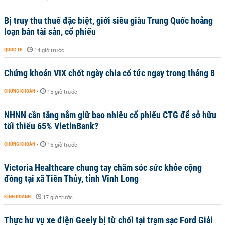
Bị truy thu thuế đặc biệt, giới siêu giàu Trung Quốc hoảng
loạn bán tài sản, cổ phiếu
QUỐC TẾ
-
14 giờ trước
Chứng khoán VIX chốt ngày chia cổ tức ngay trong tháng 8
CHỨNG KHOÁN
-
15 giờ trước
NHNN cần tăng nắm giữ bao nhiêu cổ phiếu CTG để sở hữu
tối thiểu 65% VietinBank?
CHỨNG KHOÁN
-
15 giờ trước
Victoria Healthcare chung tay chăm sóc sức khỏe cộng
đồng tại xã Tiên Thủy, tỉnh Vĩnh Long
KINH DOANH
-
17 giờ trước
Thực hư vụ xe điện Geely bị từ chối tại trạm sạc Ford Giải