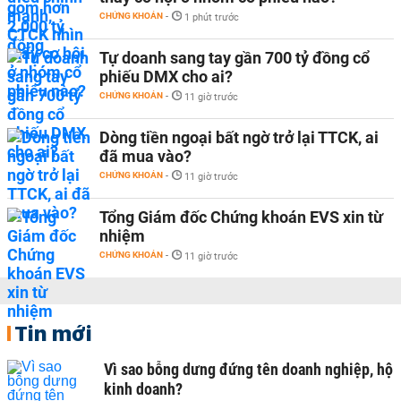
CHỨNG KHOÁN
-
1 phút trước
Tự doanh sang tay gần 700 tỷ đồng cổ
phiếu DMX cho ai?
CHỨNG KHOÁN
-
11 giờ trước
Dòng tiền ngoại bất ngờ trở lại TTCK, ai
đã mua vào?
CHỨNG KHOÁN
-
11 giờ trước
Tổng Giám đốc Chứng khoán EVS xin từ
nhiệm
CHỨNG KHOÁN
-
11 giờ trước
Tin mới
Vì sao bỗng dưng đứng tên doanh nghiệp, hộ
kinh doanh?