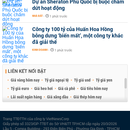
Dự án Sheraton Phú Quốc bị buộc chấm
dứt hoạt động
NHÀ ĐẤT
-
1 phút trước
Công ty 100 tỷ của Huấn Hoa Hồng
bỗng dưng ‘biến mất’, một công ty khác
đã giải thể
KINH DOANH
-
1 phút trước
LIÊN KẾT NỔI BẬT
Giá vàng hôm nay
Tỷ giá ngoại tệ
Tỷ giá usd
Tỷ giá yen
Tỷ giá euro
Giá heo hơi
Giá cà phê
Giá tiêu hôm nay
Lãi suất ngân hàng
Giá xăng dầu
Giá thép hôm nay
Giá sầu riêng
Giá thịt heo
Giá gạo
Giá cao su
Best Retail Brokers
Diễn đàn đầu tư Việt Nam 2026
Trang TTĐTTH của công ty VietNewsCorp
Giấy phép số 3323/GP-TTĐT do Sở VH&TT TP.HCM cấp ngày 20/3/2026
Lầu 5 - Compa Building - 293 Điện Biên Phủ - Phường Gia Định - TP.HCM