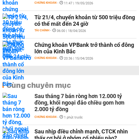
CHỨNG KHOÁN
-
11:47 | 19/05/2026
Từ 21/4, chuyển khoản từ 500 triệu đồng
có thể mất đến 24 giờ
TÀI CHÍNH
-
06:00 | 18/04/2026
Chứng khoán VPBank trở thành cổ đông
lớn của Kinh Bắc
CHỨNG KHOÁN
-
20:36 | 15/04/2026
Cùng chuyên mục
Sau tháng 7 bán ròng hơn 12.000 tỷ
đồng, khối ngoại đảo chiều gom hơn
2.000 tỷ đồng
CHỨNG KHOÁN
-
1 phút trước
Sau nhịp điều chỉnh mạnh, CTCK nhìn
thấy cơ hội ở nhóm cổ phiếu nào?