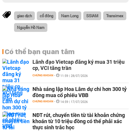
giao dịch
cổ đông
Nam Long
SSIAM
Transimex
Nguyễn Hồ Nam
Có thể bạn quan tâm
Lãnh đạo Vietcap đăng ký mua 31 triệu
cp, VCI tăng trần
CHỨNG KHOÁN
-
11:59 | 28/07/2026
Nhà sáng lập Hoa Lâm dự chi hơn 300 tỷ
đồng mua cổ phiếu VBB
CHỨNG KHOÁN
-
14:59 | 17/07/2026
NĐT rút, chuyển tiền từ tài khoản chứng
khoán từ 10 triệu đồng có thể phải xác
thực sinh trắc học