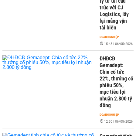
tỷ từ tái cấu
trúc với CJ
Logistics, lấy
lại mảng vận
tải biển
DOANH NGHIỆP
-
15:43 | 06/05/2026
ĐHĐCĐ
Gemadept:
Chia cổ tức
22%, thưởng cổ
phiếu 50%,
mục tiêu lợi
nhuận 2.800 tỷ
đồng
DOANH NGHIỆP
-
12:30 | 06/05/2026