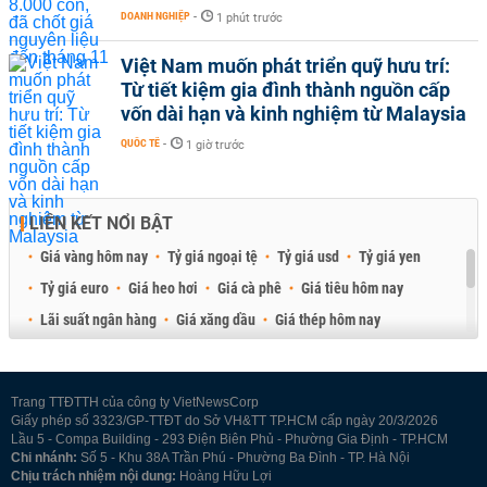
DOANH NGHIỆP
-
1 phút trước
Việt Nam muốn phát triển quỹ hưu trí:
Từ tiết kiệm gia đình thành nguồn cấp
vốn dài hạn và kinh nghiệm từ Malaysia
QUỐC TẾ
-
1 giờ trước
LIÊN KẾT NỔI BẬT
Giá vàng hôm nay
Tỷ giá ngoại tệ
Tỷ giá usd
Tỷ giá yen
Tỷ giá euro
Giá heo hơi
Giá cà phê
Giá tiêu hôm nay
Lãi suất ngân hàng
Giá xăng dầu
Giá thép hôm nay
Giá sầu riêng
Giá thịt heo
Giá gạo
Giá cao su
Best Retail Brokers
Diễn đàn đầu tư Việt Nam 2026
Trang TTĐTTH của công ty VietNewsCorp
Giấy phép số 3323/GP-TTĐT do Sở VH&TT TP.HCM cấp ngày 20/3/2026
Lầu 5 - Compa Building - 293 Điện Biên Phủ - Phường Gia Định - TP.HCM
Chi nhánh:
Số 5 - Khu 38A Trần Phú - Phường Ba Đình - TP. Hà Nội
Chịu trách nhiệm nội dung:
Hoàng Hữu Lợi