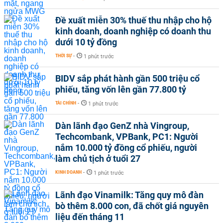
Đề xuất miễn 30% thuế thu nhập cho hộ
kinh doanh, doanh nghiệp có doanh thu
dưới 10 tỷ đồng
THỜI SỰ
-
1 phút trước
BIDV sắp phát hành gần 500 triệu cổ
phiếu, tăng vốn lên gần 77.800 tỷ
TÀI CHÍNH
-
1 phút trước
Dàn lãnh đạo GenZ nhà Vingroup,
Techcombank, VPBank, PC1: Người
nắm 10.000 tỷ đồng cổ phiếu, người
làm chủ tịch ở tuổi 27
KINH DOANH
-
1 phút trước
Lãnh đạo Vinamilk: Tăng quy mô đàn
bò thêm 8.000 con, đã chốt giá nguyên
liệu đến tháng 11