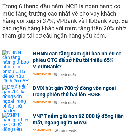
Trong 6 tháng đầu năm, NCB là ngân hàng có
mức tăng trưởng cao nhất về cho vay khách
hàng với xấp xỉ 37%, VPBank và HDBank vượt xa
các ngân hàng khác với mức tăng trên 20% nhờ
tham gia tái cơ cấu ngân hàng yếu kém.
NHNN cần tăng nắm giữ bao nhiêu cổ
phiếu CTG để sở hữu tối thiểu 65%
VietinBank?
CHỨNG KHOÁN
-
1 phút trước
DMX hút gần 700 tỷ đồng vốn ngoại
trong phiên thứ hai lên HOSE
CHỨNG KHOÁN
-
1 phút trước
VNPT nắm giữ hơn 62.000 tỷ đồng tiền
mặt, ngang ngửa MWG
DOANH NGHIỆP
-
1 phút trước