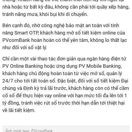
nhà hoặc từ bất kỳ đâu, không cần phải tới quầy xếp hàng,
tránh nắng mưa, khói bụi khi di chuyển.
Bên cạnh đó, nhờ công nghệ bảo mật an toàn với tính
năng Smart OTP, khách hàng mở sổ tiết kiệm online của
PVcomBank hoàn hoàn có thể yên tâm, không lo thất lạc
như đối với sổ vật lý.
Chỉ cần một vài thao tác đơn giản qua ngân hàng điện tử
PV Online Banking hoặc ứng dụng PV Mobile Banking,
khách hàng chủ động hoàn toàn từ việc mở sổ, quản lý
24/7 cho tới tất toán sổ. Đặc biệt, đối với sổ tiết kiệm Đại
chúng và Định kỳ trả lãi trước, khách hàng còn có thể cầm
cố sổ để thực hiện vay online với hạn mức tối đa lên tới 1
tỷ đồng, tránh việc rút sổ trước thời hạn dẫn tới thiệt hại
về lãi tiết kiệm.
Ảnh minh hoạ:
PVcomBank.