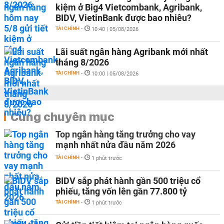
kiệm ở Big4 Vietcombank, Agribank,
BIDV, VietinBank được bao nhiêu?
TÀI CHÍNH
-
10:40 | 05/08/2026
Lãi suất ngân hàng Agribank mới nhất
tháng 8/2026
TÀI CHÍNH
-
10:00 | 05/08/2026
Cùng chuyên mục
Top ngân hàng tăng trưởng cho vay
mạnh nhất nửa đầu năm 2026
TÀI CHÍNH
-
1 phút trước
BIDV sắp phát hành gần 500 triệu cổ
phiếu, tăng vốn lên gần 77.800 tỷ
TÀI CHÍNH
-
1 phút trước