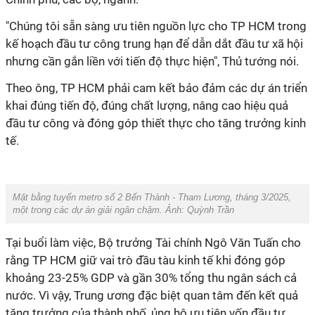
"Chúng tôi sẵn sàng ưu tiên nguồn lực cho TP HCM trong
kế hoạch đầu tư công trung hạn để dẫn dắt đầu tư xã hội
nhưng cần gắn liền với tiến độ thực hiện", Thủ tướng nói.
Theo ông, TP HCM phải cam kết bảo đảm các dự án triển
khai đúng tiến độ, đúng chất lượng, nâng cao hiệu quả
đầu tư công và đóng góp thiết thực cho tăng trưởng kinh
tế.
Mặt bằng tuyến metro số 2 Bến Thành - Tham Lương, tháng 3/2025,
một trong các dự án giải ngân chậm. Ảnh: Quỳnh Trần
Tại buổi làm việc, Bộ trưởng Tài chính Ngô Văn Tuấn cho
rằng TP HCM giữ vai trò đầu tàu kinh tế khi đóng góp
khoảng 23-25% GDP và gần 30% tổng thu ngân sách cả
nước. Vì vậy, Trung ương đặc biệt quan tâm đến kết quả
tăng trưởng của thành phố, ủng hộ ưu tiên vốn đầu tư