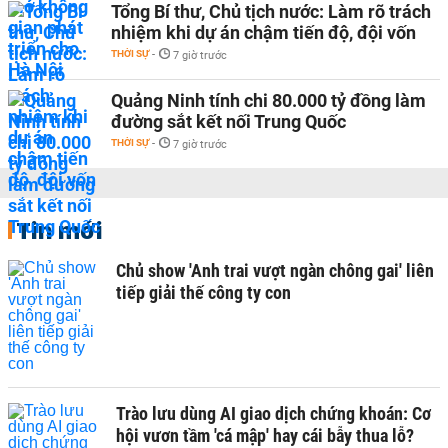
Tổng Bí thư, Chủ tịch nước: Làm rõ trách
nhiệm khi dự án chậm tiến độ, đội vốn
THỜI SỰ
-
7 giờ trước
Quảng Ninh tính chi 80.000 tỷ đồng làm
đường sắt kết nối Trung Quốc
THỜI SỰ
-
7 giờ trước
Tin mới
Chủ show 'Anh trai vượt ngàn chông gai' liên
tiếp giải thế công ty con
Trào lưu dùng AI giao dịch chứng khoán: Cơ
hội vươn tầm 'cá mập' hay cái bẫy thua lỗ?