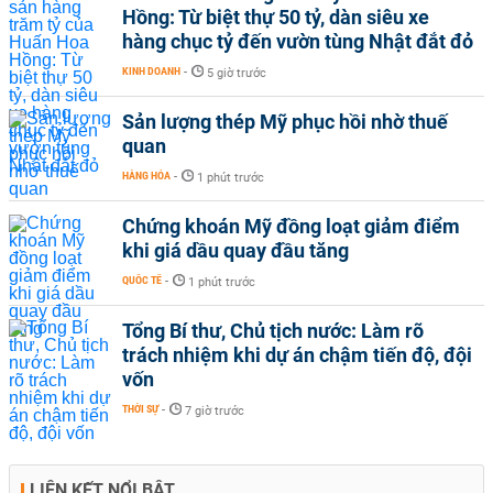
Hồng: Từ biệt thự 50 tỷ, dàn siêu xe
hàng chục tỷ đến vườn tùng Nhật đắt đỏ
KINH DOANH
-
5 giờ trước
Sản lượng thép Mỹ phục hồi nhờ thuế
quan
HÀNG HÓA
-
1 phút trước
Chứng khoán Mỹ đồng loạt giảm điểm
khi giá dầu quay đầu tăng
QUỐC TẾ
-
1 phút trước
Tổng Bí thư, Chủ tịch nước: Làm rõ
trách nhiệm khi dự án chậm tiến độ, đội
vốn
THỜI SỰ
-
7 giờ trước
LIÊN KẾT NỔI BẬT