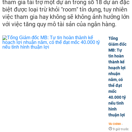
tham gia tài trợ một dự án trong số 18 dự án đặc
biệt được loại trừ khỏi "room" tín dụng, tuy nhiên
việc tham gia hay không sẽ không ảnh hưởng lớn
với việc tăng quy mô tài sản của ngân hàng.
Tổng
Giám đốc
MB: Tự
tin hoàn
thành kế
hoạch lợi
nhuận
năm, có
thể đạt
mốc
40.000 tỷ
nếu tình
hình
thuận lợi
TÀI CHÍNH
-
9 giờ trước