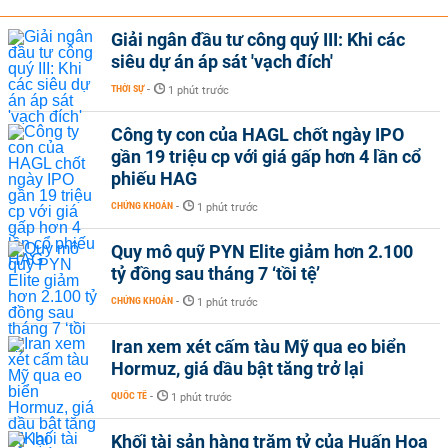
Giải ngân đầu tư công quý III: Khi các
siêu dự án áp sát 'vạch đích'
THỜI SỰ
-
1 phút trước
Công ty con của HAGL chốt ngày IPO
gần 19 triệu cp với giá gấp hơn 4 lần cổ
phiếu HAG
CHỨNG KHOÁN
-
1 phút trước
Quy mô quỹ PYN Elite giảm hơn 2.100
tỷ đồng sau tháng 7 ‘tồi tệ’
CHỨNG KHOÁN
-
1 phút trước
Iran xem xét cấm tàu Mỹ qua eo biển
Hormuz, giá dầu bật tăng trở lại
QUỐC TẾ
-
1 phút trước
Khối tài sản hàng trăm tỷ của Huấn Hoa